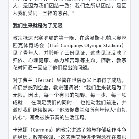
大，是因为我们团结一致；我们之所以团结，是因
为我们受同一圣神的感召。
”
我们生来就是为了无限
教宗抵达巴塞罗那的第一晚，在路易斯
·
孔帕尼奥林
匹克体育场会（
Lluís Companys Olympic Stadium
）
见了青年人，并聆听了三份见证，这些见证反映了
归依、心理健康、暴力和苦难等主题。
随后，教宗
花时间逐一回应了他们提出的问题。
对于费兰（
Ferran
）尽管在世俗意义上取得了成功，
却仍然感到空虚，教宗强调说：
“
我们生来就是为了
无限。因此，每一个有限的视野、每一步、每一项
成就
——
在满足我们的同时
——
也推动我们前进，并
激励我们继续探索。
”
他敦促费兰和所有年轻人
“
审视
内心
”
，避免被快节奏的生活压垮。
卡米娜（
Carmina
）向教宗讲述了她与抑郁症作斗争
的经历，教宗强调，
“
这表明某种进步观念存在着根