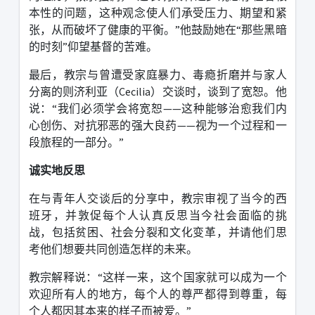
本性的问题，这种观念使人们承受压力、期望和紧
张，从而破坏了健康的平衡。
”
他鼓励她在
“
那些黑暗
的时刻
”
仰望基督的苦难。
最后，教宗与曾遭受家庭暴力、毒瘾折磨并与家人
分离的则济利亚（
Cecilia
）交谈时，谈到了宽恕。他
说：
“
我们必须学会将宽恕
——
这种能够治愈我们内
心创伤、对抗邪恶的强大良药
——
视为一个过程和一
段旅程的一部分。
”
诚实地反思
在与青年人交谈后的分享中，教宗审视了当今的西
班牙，并敦促每个人认真反思当今社会面临的挑
战，包括贫困、社会分裂和文化变革，并请他们思
考他们想要共同创造怎样的未来。
教宗解释说：
“
这样一来，这个国家就可以成为一个
欢迎所有人的地方，每个人的尊严都得到尊重，每
个人都因其本来的样子而被爱。
”