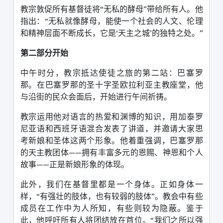
教宗敦促所有基督徒将
“
无私的酵母
”
带给所有人。他
指出：
“
无私就像酵母，能使一个社会的人文、伦理
和精神层面不断成长，它是
‘
天主之城
’
的独特之处。
”
第二部分开始
中午时分，教宗抵达使徒之旅的第二站：巴塞罗
那。在巴塞罗那的圣十字圣欧拉利亚主教座堂，他
与沿街的民众会面后，开始进行午间祈祷。
教宗运用他对语言的热爱和渊博的知识，用加泰罗
尼亚语和西班牙语混合发表了讲道，并邀请大家思
考新娘和圣体这两个形象。他着重强调，巴塞罗那
的天主教团体
——
拥有丰富多元的恩赐、神恩和个人
故事
——
正是新娘形象的体现。
此外，我们在基督里都是一个身体。正如身体一
样，
“
有强壮的肢体，也有较弱的肢体
”
。教会中有些
成员在工作中为人所知，有些则较为隐蔽。鉴于
此，他呼吁所有人将团结放在首位。
“
我们之所以强