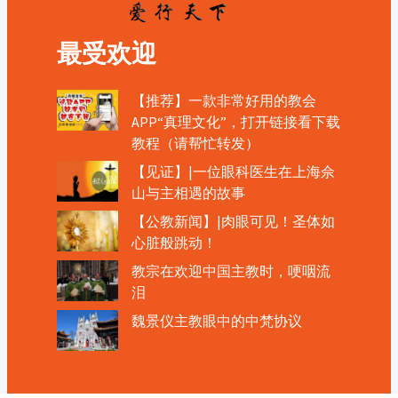
最受欢迎
【推荐】一款非常好用的教会
APP“真理文化”，打开链接看下载
教程（请帮忙转发）
【见证】|一位眼科医生在上海佘
山与主相遇的故事
【公教新闻】|肉眼可见！圣体如
心脏般跳动！
教宗在欢迎中国主教时，哽咽流
泪
魏景仪主教眼中的中梵协议