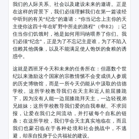
我们的人际关系、社会以及建设未来的邀请。正是
在这样的背景下，我们必须理解我们在第一篇读经
中听到的有关“纪念”的邀请：“你当记念上主你的天
主使你这四十年在旷野中所走的路程”（申8:2）；记
住当你们饥饿时，祂是如何用玛纳喂养了你们。我
们必须“纪念”，正是为了不忘记主是谁，为了不陷入
信赖其他偶像，以及不能满足使人饱饫的食粮的诱
惑中。
这就是西班牙今天和未来的任务所在：但愿数个世
纪以来激励这个国家的宗教情愫不会变成供人参观
的历史博物馆，而是一所今天仍能从中汲取的信德
学校。这所学校教导我们在天主和近人前屈膝跪
下，因为没有人能一边屈膝跪拜天主，一边轻视弟
兄姐妹；这所学校教导我们爱的自我奉献、不求回
报，让爱在我们之间流动，并打破每个自私的链
条；在这所学校，我们学会天主真实地临在，而且
我们也蒙召临在于各种处境和社会挑战中，不逃
避，却亲自投身于公共福祉的建设。