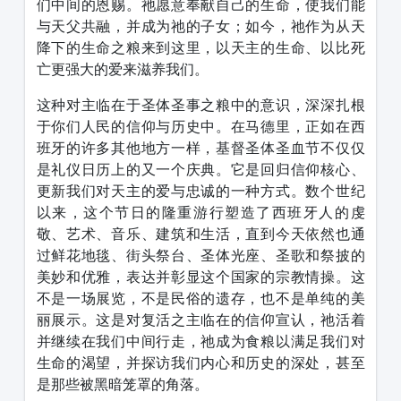
们中间的恩赐。祂愿意奉献自己的生命，使我们能
与天父共融，并成为祂的子女；如今，祂作为从天
降下的生命之粮来到这里，以天主的生命、以比死
亡更强大的爱来滋养我们。
这种对主临在于圣体圣事之粮中的意识，深深扎根
于你们人民的信仰与历史中。在马德里，正如在西
班牙的许多其他地方一样，基督圣体圣血节不仅仅
是礼仪日历上的又一个庆典。它是回归信仰核心、
更新我们对天主的爱与忠诚的一种方式。数个世纪
以来，这个节日的隆重游行塑造了西班牙人的虔
敬、艺术、音乐、建筑和生活，直到今天依然也通
过鲜花地毯、街头祭台、圣体光座、圣歌和祭披的
美妙和优雅，表达并彰显这个国家的宗教情操。这
不是一场展览，不是民俗的遗存，也不是单纯的美
丽展示。这是对复活之主临在的信仰宣认，祂活着
并继续在我们中间行走，祂成为食粮以满足我们对
生命的渴望，并探访我们内心和历史的深处，甚至
是那些被黑暗笼罩的角落。