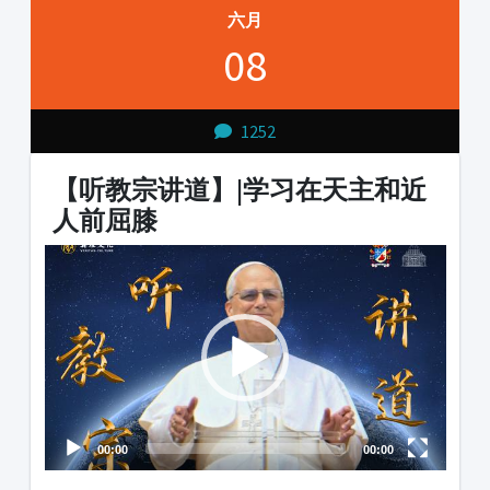
六月
08
1252
【听教宗讲道】|学习在天主和近
人前屈膝
Video
Audio
Player
Player
00:00
00:00