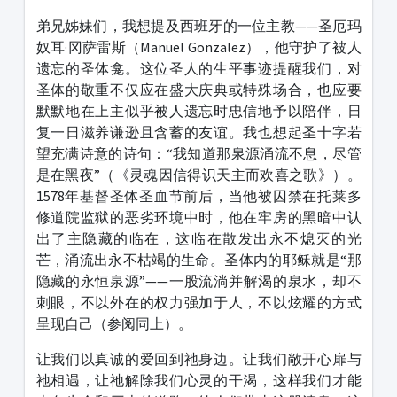
弟兄姊妹们，我想提及西班牙的一位主教——圣厄玛
奴耳·冈萨雷斯（Manuel Gonzalez），他守护了被人
遗忘的圣体龛。这位圣人的生平事迹提醒我们，对
圣体的敬重不仅应在盛大庆典或特殊场合，也应要
默默地在上主似乎被人遗忘时忠信地予以陪伴，日
复一日滋养谦逊且含蓄的友谊。我也想起圣十字若
望充满诗意的诗句：“我知道那泉源涌流不息，尽管
是在黑夜”（《灵魂因信得识天主而欢喜之歌》）。
1578年基督圣体圣血节前后，当他被囚禁在托莱多
修道院监狱的恶劣环境中时，他在牢房的黑暗中认
出了主隐藏的临在，这临在散发出永不熄灭的光
芒，涌流出永不枯竭的生命。圣体内的耶稣就是“那
隐藏的永恒泉源”——一股流淌并解渴的泉水，却不
刺眼，不以外在的权力强加于人，不以炫耀的方式
呈现自己（参阅同上）。
让我们以真诚的爱回到祂身边。让我们敞开心扉与
祂相遇，让祂解除我们心灵的干渴，这样我们才能