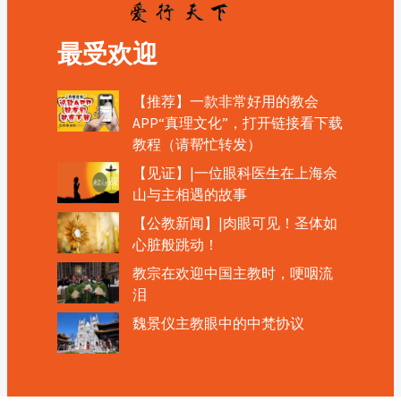
最受欢迎
【推荐】一款非常好用的教会
APP“真理文化”，打开链接看下载
教程（请帮忙转发）
【见证】|一位眼科医生在上海佘
山与主相遇的故事
【公教新闻】|肉眼可见！圣体如
心脏般跳动！
教宗在欢迎中国主教时，哽咽流
泪
魏景仪主教眼中的中梵协议