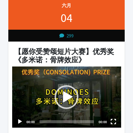
六月
04
299
【愿你受赞颂短片大赛】优秀奖
《多米诺：骨牌效应》
Video
Player
00:00
00:00