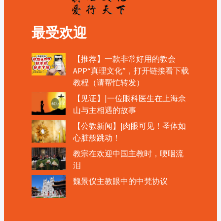
最受欢迎
【推荐】一款非常好用的教会
APP“真理文化”，打开链接看下载
教程（请帮忙转发）
【见证】|一位眼科医生在上海佘
山与主相遇的故事
【公教新闻】|肉眼可见！圣体如
心脏般跳动！
教宗在欢迎中国主教时，哽咽流
泪
魏景仪主教眼中的中梵协议