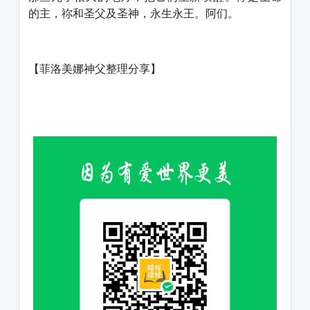
的主，祢和圣父及圣神，永生永王。阿们。
【菲洛美娜神父整理分享】