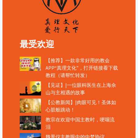
最受欢迎
【推荐】一款非常好用的教会
APP“真理文化”，打开链接看下载
教程（请帮忙转发）
【见证】|一位眼科医生在上海佘
山与主相遇的故事
【公教新闻】|肉眼可见！圣体如
心脏般跳动！
教宗在欢迎中国主教时，哽咽流
泪
魏景仪主教眼中的中梵协议