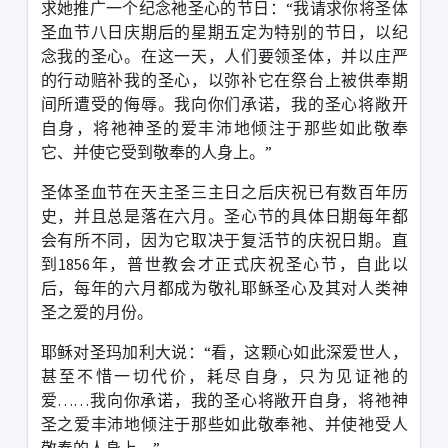
求她推广一个纪念祂圣心的节日：“我请求你将圣体
圣血节八日庆期后的星期五定为特别的节日，以纪
念我的圣心。在这一天，人们要领圣体，并以庄严
的行动赔补我的圣心，以弥补它在祭台上被供奉期
间所遭受的侮辱。我向你们承诺，我的圣心将敞开
自身，将祂神圣的爱丰沛地倾注于那些如此敬奉
它、并使它受到敬奉的人身上。”
圣体圣血节在天主圣三主日之后庆祝已有数百年历
史，并且总是落在六月。圣心节的具体日期每年都
会有所不同，因为它取决于复活节的庆祝日期。直
到
1856
年，普世教会才正式庆祝圣心节，自此以
后，每年的六月都成为敬礼耶稣圣心及其对人类神
圣之爱的月份。
耶稣对圣玛加利大说：“看，这颗心如此深爱世人，
甚至不惜一切代价，耗尽自身，只为见证祂的
爱……我向你承诺，我的圣心将敞开自身，将祂神
圣之爱丰沛地倾注于那些如此敬奉祂、并使祂受人
敬奉的人身上。”