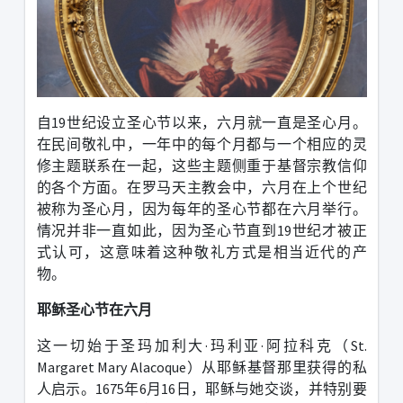
自
19
世纪设立圣心节以来，六月就一直是圣心月。
在民间敬礼中，一年中的每个月都与一个相应的灵
修主题联系在一起，这些主题侧重于基督宗教信仰
的各个方面。在罗马天主教会中，六月在上个世纪
被称为圣心月，因为每年的圣心节都在六月举行。
情况并非一直如此，因为圣心节直到
19
世纪才被正
式认可，这意味着这种敬礼方式是相当近代的产
物。
耶稣圣心节在六月
这一切始于圣玛加利大·玛利亚·阿拉科克（
St.
Margaret Mary Alacoque
）从耶稣基督那里获得的私
人启示。
1675
年
6
月
16
日，耶稣与她交谈，并特别要