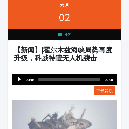
六月
02
449
【新闻】|霍尔木兹海峡局势再度
升级，科威特遭无人机袭击
Audio
1231231
Player
00:00
00:00
下载音频