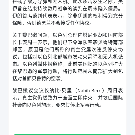
拦截了敌方导弹和无人机。此次袭击发生之际，美
伊旨在结束持续数月战争的谈判在周末陷入僵局。
伊朗首席谈判代表表示，除非伊朗的权利得到充分
保障，否则德黑兰不会接受任何协议。
关于黎巴嫩问题，以色列总理内塔尼亚胡和国防部
长卡茨周一表示，他们已下令军队空袭贝鲁特南部
郊区，原因是他们所称的真主党屡次违反停火协
议，包括对以色列北部城市发动火箭弹和无人机袭
击。
以色列媒体报道称，此前美国批准以色列扩大
在黎巴嫩的军事行动，将行动范围从南部扩大到包
括对首都贝鲁特的空袭。
黎巴嫩议会议长纳比·贝里（
Nabih Berri
）周日表
示，真主党仍然致力于全面立即停火，并敦促国际
社会向以色列施压，要求其停止军事行动。