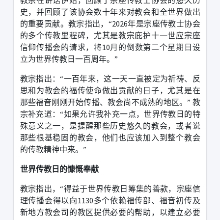
史，并回顾了该协会数十年来对教会和全世界做出
的重要贡献。教宗指出，“
2026
年是宗座传教士协会
的多个传教里程碑，尤其是教宗庇护十一世应宗座
信仰传播会的请求，将
10
月的倒数第二个星期日设
立为世界传教日一百周年。”
教宗指出：“一百年来，这一天一直被定为祈祷、反
思和为教会的福传使命做出贡献的日子，尤其是在
那些福音刚刚开始传播、教会尚不成熟的地区。”
教
宗补充道：“如果允许我补充一点，世界传教日的特
殊意义之一，是提醒那些历史悠久的教会，或者说
那些根基稳固的教会，他们也应该加入到整个教会
的传教精神中来。”
世界传教日的慷慨奉献
教宗指出，“得益于世界传教日筹集的善款，宗座信
理传播会得以向
1130
多个依赖福传部、福音初传及
新地方教会司的教区提供必要的帮助，以建立必要