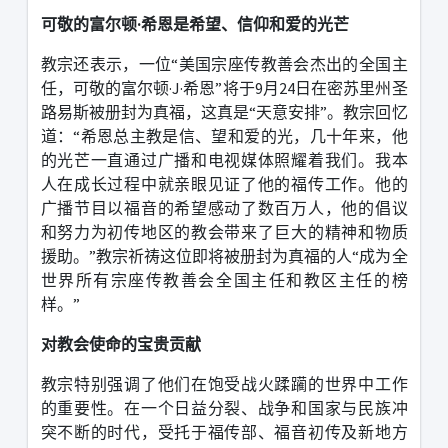
可敬的富尔顿·希恩是希望、信仰和爱的光芒
教宗还表示，一位“美国宗座传教善会杰出的全国主
任，可敬的富尔顿·
J
·希恩”将于
9
月
24
日在密苏里州圣
路易斯被册封为真福，这真是“天意安排”。
教宗回忆
道：“希恩总主教是信、望和爱的光，几十年来，他
的光芒一直通过广播和电视媒体照耀着我们。我本
人在成长过程中就亲眼见证了他的福传工作。他的
广播节目以福音的希望感动了数百万人，他的倡议
和努力为初传地区的教会带来了巨大的精神和物质
援助。”教宗祈祷这位即将被册封为真福的人“成为全
世界所有宗座传教善会全国主任和教区主任的榜
样。”
对教会使命的宝贵贡献
教宗特别强调了他们在饱受战火蹂躏的世界中工作
的重要性。在一个日益分裂、战争和国家与民族冲
突不断的时代，受托于福传部、福音初传及新地方