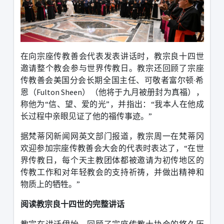
在向宗座传教善会代表发表讲话时，教宗良十四世
邀请整个教会参与世界传教日。教宗还回顾了宗座
传教善会美国分会长期全国主任、可敬者富尔顿·希
恩（
Fulton Sheen
）（他将于九月被册封为真福），
称他为“信、望、爱的光”，并指出：“我本人在他成
长过程中亲眼见证了他的福传事迹。”
据梵蒂冈新闻网英文部门报道，教宗周一在梵蒂冈
欢迎参加宗座传教善会大会的代表时表达了，“在世
界传教日，每个天主教团体都被邀请为初传地区的
传教工作和对年轻教会的支持祈祷，并做出精神和
物质上的牺牲。”
阅读教宗良十四世的完整讲话
教宗在讲话伊始，回顾了宗座传教士协会的悠久历