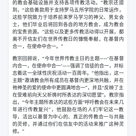
的教会基础设施并支持各项传教活动。”
教宗还提
到，“这些善款用于支持罗马五所学院的日常运作，
这些学院致力于培养前来罗马学习的神父、男女会
士，他们毕业后将回到各自的地方教会，成为教会
的宝贵资源。”这些以及更多传教活动得以开展，都
离不开信友们在世界传教日的慷慨奉献，在基督内
合一，在使命中合一。”
教宗回顾说，“今年世界传教主日的主题——‘在基督
内合一，在使命中合一’——强调了信徒的合一，并标
志着这一全球性庆祝活动一百周年。”他指出，这一
主题“邀请教会所有成员在基督内更深地共融，并在
祂神圣的爱的使命中更圆满地合一”，并且“反映了主
在受难前向天父祈祷时所表达的深切愿望”。
教宗指
出，“今年主题所表达的这些方面“呼吁教会在未来几
年进行传教复兴”，他鼓励在场的人们牢记这一教
导，活出以基督为中心的、真正的传教合一与共融
的灵修，并通过你们在信友中的活动来推广这种灵
修。”