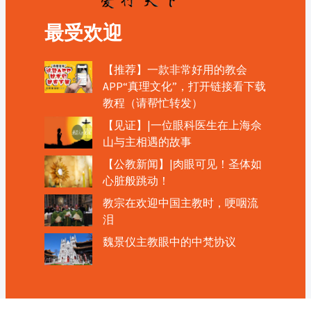
最受欢迎
【推荐】一款非常好用的教会
APP“真理文化”，打开链接看下载
教程（请帮忙转发）
【见证】|一位眼科医生在上海佘
山与主相遇的故事
【公教新闻】|肉眼可见！圣体如
心脏般跳动！
教宗在欢迎中国主教时，哽咽流
泪
魏景仪主教眼中的中梵协议