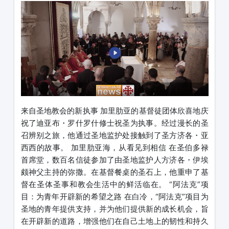
来自圣地教会的新执事 加里肋亚的基督徒团体欣喜地庆
祝了迪亚布・罗什罗什修士祝圣为执事。经过漫长的圣
召辨别之旅，他通过圣地监护处接触到了圣方济各・亚
西西的故事。 加里肋亚海，从看见到相信 在圣伯多禄
首席堂，数百名信徒参加了由圣地监护人方济各・伊埃
颇神父主持的弥撒。在基督餐桌的圣石上，他重申了基
督在圣体圣事和教会生活中的鲜活临在。 “阿法克”项
目：为青年开辟新的希望之路 在白冷，“阿法克”项目为
圣地的青年提供支持，并为他们提供新的成长机会，旨
在开辟新的道路，增强他们在自己土地上的韧性和持久