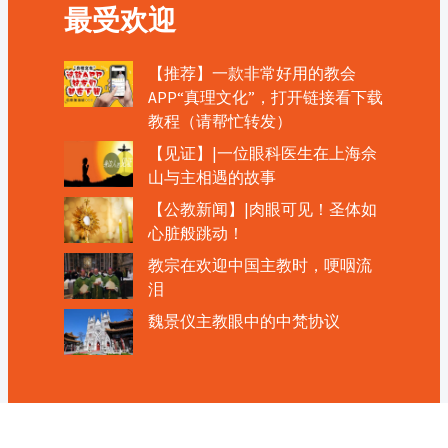
最受欢迎
【推荐】一款非常好用的教会
APP“真理文化”，打开链接看下载
教程（请帮忙转发）
【见证】|一位眼科医生在上海佘
山与主相遇的故事
【公教新闻】|肉眼可见！圣体如
心脏般跳动！
教宗在欢迎中国主教时，哽咽流
泪
魏景仪主教眼中的中梵协议