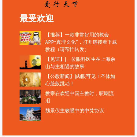
最受欢迎
【推荐】一款非常好用的教会
APP“真理文化”，打开链接看下载
教程（请帮忙转发）
【见证】|一位眼科医生在上海佘
山与主相遇的故事
【公教新闻】|肉眼可见！圣体如
心脏般跳动！
教宗在欢迎中国主教时，哽咽流
泪
魏景仪主教眼中的中梵协议