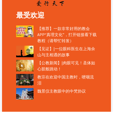
最受欢迎
【推荐】一款非常好用的教会
APP“真理文化”，打开链接看下载
教程（请帮忙转发）
【见证】|一位眼科医生在上海佘
山与主相遇的故事
【公教新闻】|肉眼可见！圣体如
心脏般跳动！
教宗在欢迎中国主教时，哽咽流
泪
魏景仪主教眼中的中梵协议