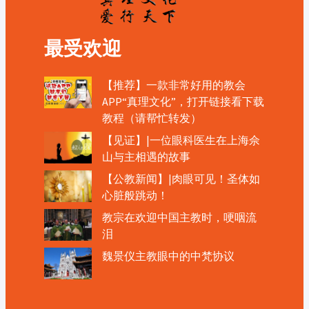
最受欢迎
【推荐】一款非常好用的教会
APP“真理文化”，打开链接看下载
教程（请帮忙转发）
【见证】|一位眼科医生在上海佘
山与主相遇的故事
【公教新闻】|肉眼可见！圣体如
心脏般跳动！
教宗在欢迎中国主教时，哽咽流
泪
魏景仪主教眼中的中梵协议