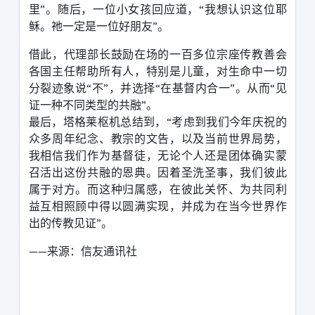
里
”
。随后，一位小女孩回应道，
“
我想认识这位耶
稣。祂一定是一位好朋友
”
。
借此，代理部长鼓励在场的一百多位宗座传教善会
各国主任帮助所有人，特别是儿童，对生命中一切
分裂迹象说
“
不
”
，并选择
“
在基督内合一
”
。从而
“
见
证一种不同类型的共融
”
。
最后，塔格莱枢机总结到，
“
考虑到我们今年庆祝的
众多周年纪念、教宗的文告，以及当前世界局势，
我相信我们作为基督徒，无论个人还是团体确实蒙
召活出这份共融的恩典。因着圣洗圣事，我们彼此
属于对方。而这种归属感，在彼此关怀、为共同利
益互相照顾中得以圆满实现，并成为在当今世界作
出的传教见证
”
。
——来源：信友通讯社