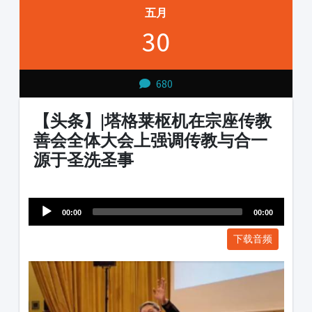
五月
30
680
【头条】|塔格莱枢机在宗座传教
善会全体大会上强调传教与合一
源于圣洗圣事
Audio
1231231
Player
00:00
00:00
下载音频