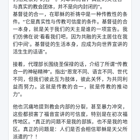
与真实的教会团体，并不是向内封闭的
”
。
基督徒的合一，在耶稣的祈祷中是一种传教性的条
件。
“
它是真实性与传教可信度的条件。基督徒的合
一本身，就是关于我们的天主是谁的一项宣告。我
们仿佛在说
‘
看看我们吧，因为共融的天主居住在我
们中间
’
。基督徒的生活本身，应成为向世界宣讲的
活生生的话语
”
。
接着，代理部长围绕圣保禄的话，介绍了所谓
“
传教
合一的神秘精神
”
。指出
“
恩宠不同、语言不同、世代
不同，但我们彼此互为肢体，彼此关怀，为共同利
益而努力。这就是传教的合一，就是传教的推动
力
”
。
他也沉痛地提到教会内部的分裂，甚至暴力冲突，
这些都损害了福音宣讲的可信度，特别是在初次福
传地区。
“
真正的问题不是我的部族，也不是我的地
区。真正的问题是：人们是否会相信耶稣是天父所
派遣的
”
？！