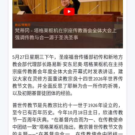
5
月
27
日星期三下午，圣座福音传播部初传和新地方
教会部代理部长路易斯
·
安东尼奥
·
塔格莱枢机在主持
宗座传教善会年度全体大会开幕式时发表讲话，建
议大家在灵修方面重读教宗良十四世
2026
年世界传
教节文告。并全面反思了耶稣为合一所作的祈祷，
以及初期基督徒团体的经验。
普世传教节是先教宗比约十一世于
1926
年设立的，
至今已有百年历史。今年
10
月
18
日主日，欣逢传教
节一百周年庆典。
“
在基督内合而为一、在传教使命
中团结一致
”
塔格莱枢机指出，教宗普世传教节文告
的主题
——“
在基督内合一、在传教使命中团结一