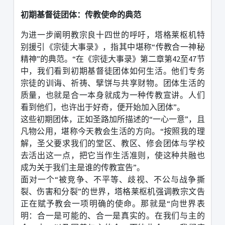
初期基督徒团体：传教使命的典范
为进一步阐明教宗良十四世的呼吁，塔格莱枢机特
别援引《宗徒大事录》，指其中堪称
“
传教合一神秘
精神
”
的典范。
“
在《宗徒大事录》第二章第
42
至
47
节
中，我们看到初期基督徒团体如何生活。他们专务
宗徒的训诲、祈祷、擘饼与共享财物。团体生活的
质量，也就是合一本身就成为一种传教宣讲。人们
看到他们，也许出于好奇，便开始加入团体
”
。
这些初期团体，正如圣路加所描述的
“
一心一意
”
，且
凡物公用，堪称今天教会生活的方向。
“
按照我的理
解，圣父要求我们的堂区、教区、修会团体与学校
去活出这一点，把它当作生活准则，使这种共融也
成为关于我们主是谁的传教宣告
”
。
面对一个
“
被竞争、不平等、歧视、不公与战争撕
裂、伤害和分裂
”
的世界，塔格莱枢机强调教宗文告
正在赋予教会一项明确的使命。那就是
“
向世界表
明：合一是可能的、合一是真实的。在我们与主的