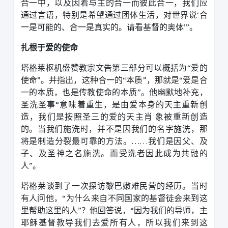
合一中，以及因着与主的合一而彼此合一，我们应
通过言语，特别是希望通过团体生活，对世界说
‘
合
一是可能的、合一是真实的。请看基督的奥体
’”
。
扎根于爱的使命
塔格莱枢机盛赞教宗文告第三部分可以概括为
“
爱的
使命
”
。并指出，这种合一的
“
本质
”
，那就是
“
爱是合
一的本质，也是传教使命的本质
”
。他幽默地补充，
圣洗圣事
“
意味着重生，是由爱本身的天主重新创
造，我们是按照圣三的爱的天主肖 象被重新创造
的。当我们施洗时，并不是因我们的名字施洗，那
将是制造分裂最可靠的方法。
……
我们是因父、及
子、及圣神之名施洗。而受洗者因此成为共融的
人
”
。
塔格莱谈到了一次探访黎巴嫩难民营的经历。当时
有人问他，
“
为什么来自不同国家的基督徒会来到这
里帮助这里的人
”
？他回答说，
“
因为我们的导师，主
耶稣基督教导我们去爱所有人，所以我们来到这