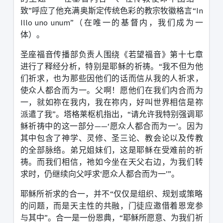
致
”
呼应了他充满奥斯定传统色彩的教宗牧徽格言
“In
Illo uno unum”
（在唯一的基督内，我们成为一
体）。
圣座福音传播部负责人围绕《若望福音》第十七章
进行了释经分析，特别是耶稣的祈祷。
“
我不但为他
们祈求，也为那些因他们的话而信从我的人祈求，
使众人都合而为一。父啊！愿他们在我们内合而为
一，就如祢在我内，我在祢内，好叫世界相信是祢
派遣了我
”
。塔格莱枢机指出，
“
请允许我特别强调耶
稣祈祷中的这一部分
——‘
愿众人都合而为一
’
。因为
其中包含了神学、灵修、圣三论、教会论以及传教
的全部脉络。弟兄姐妹们，这是耶稣在受难前的祈
祷。而我们相信，祂如今坐在天父右边，为我们转
求时，仍继续向父呼求
‘
愿众人都合而为一
’”
。
耶稣所祈求的合一，并不
“
仅仅是组织、规划或策略
的问题，而是天主性的共融，门徒应邀借着恩宠参
与其中
”
。合一是一份恩典，
“
耶稣所愿意、为我们祈