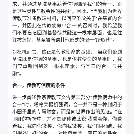
求，并通过圣洗圣事藉着信德赐予我们的合一，正
是这种灵性与教会性的共融
”
。因此，
“
当我们为世界
传教节准备教理材料，以回应圣父关于
‘
在基督内合
一，并因此在传教使命中合一
’
的召叫时，我希望我
们不要忘记回到基督徒共融这一根本层面，也是往
往被忽视，甚至被所谓其他形式的
‘
合一
’
所取代
”
。
对枢机而言，这正是传教使命的基础，
“
当我们谈到
圣洗既是信德的圣事，也是传教使命的圣事时，我
们应重新回到这一根本元素：与圣三的合一与共
融
”
。
合一，传教可信度的条件
进一步阐述教宗传教节文告第二部分
“
传教使命中的
合一
”
时，塔格莱枢机强调，合一并不是一种封闭于
小圈子里的专属财富，而是向世界作出的见证。
“
在
耶稣的祈祷中，并不是那种彼此说
‘
我看着你，你看
着我；我向你微笑，你向我微笑；我们很团结，我
们相处很好
’
的合一。对耶稣而言，真正的灵性合一