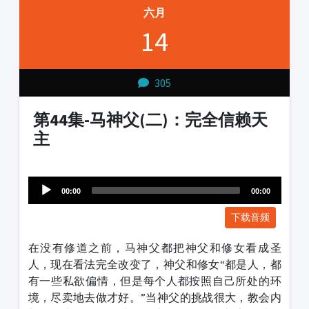
六月
14
305
第44集-马神父(二)：完全信赖天
主
Audio
1231231
Player
00:00
00:00
下载音频
在没有修道之前，马神父都把神父和修女看成圣
人，现在看法完全改变了，神父和修女“都是人，都
有一些私欲偏情，但是每个人都按照自己所处的环
境，尽卖地去做才好。”当神父的挑战很大，教会内