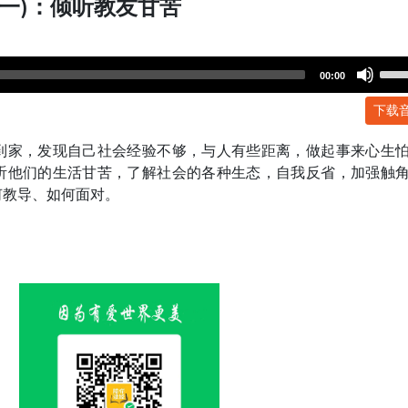
(一)：倾听教友甘苦
Use
00:00
Up/
下载
Arr
key
到家，发现自己社会经验不够，与人有些距离，做起事来心生
to
听他们的生活甘苦，了解社会的各种生态，自我反省，加强触
incr
何教导、如何面对。
or
dec
volu