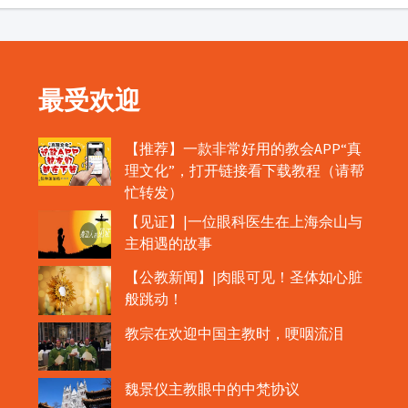
最受欢迎
【推荐】一款非常好用的教会APP“真
理文化”，打开链接看下载教程（请帮
忙转发）
【见证】|一位眼科医生在上海佘山与
主相遇的故事
【公教新闻】|肉眼可见！圣体如心脏
般跳动！
教宗在欢迎中国主教时，哽咽流泪
魏景仪主教眼中的中梵协议