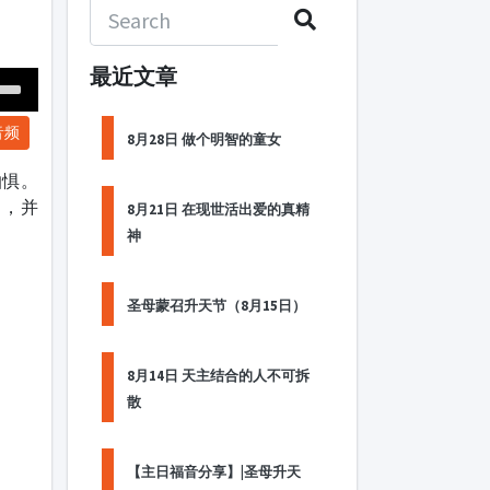
最近文章
Down
音频
ow
8月28日 做个明智的童女
s
怕惧。
角，并
8月21日 在现世活出爱的真精
ease
神
rease
me.
圣母蒙召升天节（8月15日）
8月14日 天主结合的人不可拆
散
【主日福音分享】|圣母升天