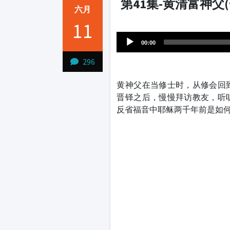
第41集-黄清富神父
六月
Audio
11
1231231
Player
00:00
296
黄神父在当修士时，从修会回
晋铎之后，慢慢拜访教友，听
反省福音中耶稣两千年前是如