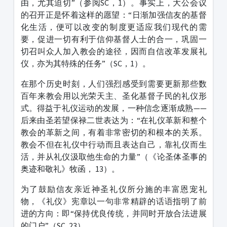
由，尤其迫切”（参阅SC，1）。事实上，大公会议
的召开正是怀着这样的愿望：“日渐加强信友的基督
化生活，便可以改变的制度更适应我们现代的需
要，促进一切有利于信仰基督人士的合一，巩固一
切召叫众人加入教会的途径，因而自信改革发展礼
仪，亦为其特殊的任务”（SC，1）。
在那个历史时刻，人们强烈感受到需要更新那些数
百年来教会用以光荣天主、圣化基督子民的礼仪形
式。得益于礼仪运动的发展，一种信念逐渐成熟——
后来由圣若望保禄二世表达为：“在礼仪革新和整个
教会的革新之间，有着非常密切的和根本的关系。
教会不但在礼仪中行动而且表达自己，靠礼仪而生
活，并从礼仪汲取他生命的力量”（《论圣体圣事的
奥迹和敬礼》牧函， 13）。
为了鼓励信友亲近神圣礼仪所分施的丰富恩宠礼
物，《礼仪》宪章以一句非常精辟的话语指明了前
进的方向：即“保持优良传统，并同时开放合法进展
的门户”（SC, 23）。