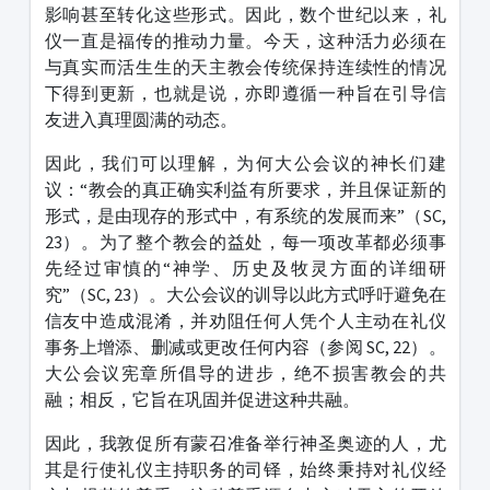
影响甚至转化这些形式。因此，数个世纪以来，礼
仪一直是福传的推动力量。今天，这种活力必须在
与真实而活生生的天主教会传统保持连续性的情况
下得到更新，也就是说，亦即遵循一种旨在引导信
友进入真理圆满的动态。
因此，我们可以理解，为何大公会议的神长们建
议：“教会的真正确实利益有所要求，并且保证新的
形式，是由现存的形式中，有系统的发展而来”（SC,
23）。为了整个教会的益处，每一项改革都必须事
先经过审慎的“神学、历史及牧灵方面的详细研
究”（SC, 23）。大公会议的训导以此方式呼吁避免在
信友中造成混淆，并劝阻任何人凭个人主动在礼仪
事务上增添、删减或更改任何内容（参阅 SC, 22）。
大公会议宪章所倡导的进步，绝不损害教会的共
融；相反，它旨在巩固并促进这种共融。
因此，我敦促所有蒙召准备举行神圣奥迹的人，尤
其是行使礼仪主持职务的司铎，始终秉持对礼仪经