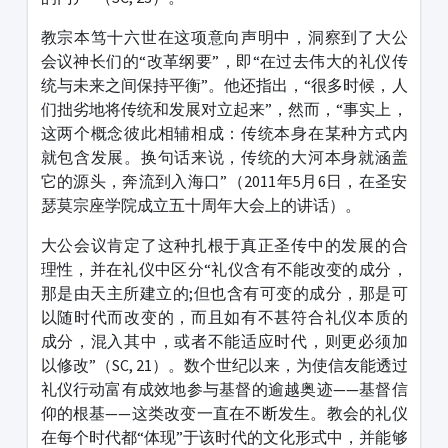
教宗本笃十六世在这项意向声明中，洞察到了大公
会议神长们的“改革纲要”，即“在过去伟大的礼仪传
统与未来之间保持平衡”。他还指出，“很多时候，人
们拙劣地将传统和发展对立起来”，然而，“事实上，
这两个概念彼此相辅相成：传统本身在某种方式内
就包含发展。换句话来说，传统的大河本身就涵盖
它的源头，奔流到入海口”（2011年5月6日，在圣安
瑟莫宗座学院成立五十周年大会上的讲话）。
大公会议肯定了这种扎根于真正圣传中的发展的合
理性，并在礼仪中区分“礼仪含有不能改变的成分，
那是由天主所建立的;但也含有可变的成分，那是可
以随时代而改变的，而且如有不甚符合礼仪本质的
成分，混入其中，或者不能适应时代，则更必须加
以修改”（SC, 21）。数个世纪以来，为使信友能透过
礼仪行动富有成效地参与基督的逾越奥迹——基督信
仰的根基——这类改变一直在不断发生。教会的礼仪
在每个时代都“体现”于该时代的文化形式中，并能够