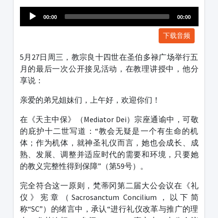
1231231
00:00
00:00
下载音频
5月27日周三，教宗良十四世在圣伯多禄广场举行五
月的最后一次公开接见活动，在教理讲授中，他分
享说：
亲爱的弟兄姐妹们，上午好，欢迎你们！
在《天主中保》（Mediator Dei）宗座通谕中，可敬
的庇护十二世写道：“教会无疑是一个有生命的机
体；作为机体，就神圣礼仪而言，她也会成长、成
熟、发展、调整并适应时代的需要和环境，只要她
的教义完整性得到保障”（第59号）。
完全符合这一原则，梵蒂冈第二届大公会议在《礼
仪》宪章（Sacrosanctum Concilium，以下简
称“SC”）的绪言中，承认“进行礼仪改革与推广的理