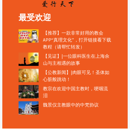
最受欢迎
【推荐】一款非常好用的教会
APP“真理文化”，打开链接看下载
教程（请帮忙转发）
【见证】|一位眼科医生在上海佘
山与主相遇的故事
【公教新闻】|肉眼可见！圣体如
心脏般跳动！
教宗在欢迎中国主教时，哽咽流
泪
魏景仪主教眼中的中梵协议