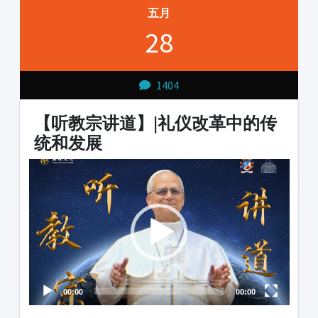
五月
28
1404
【听教宗讲道】|礼仪改革中的传
统和发展
Video
Audio
Player
Player
00:00
00:00