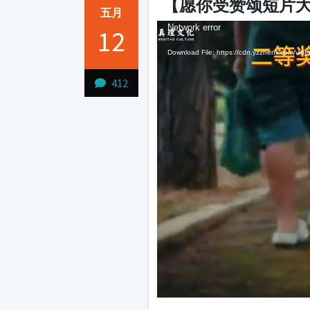
【愿你受赞颂短片大
五月
Video
Video
Network error
Network error
12
Player
Player
Download File: https://cdn.yzzhenli.c
Download File: https://cdn.yzzhenli.c
Download File: https://cdn.yzzhenli.c
412
1231231