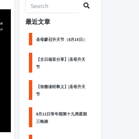
最近文章
u8
u8
u8
圣母蒙召升天节（8月15日）
【主日福音分享】|圣母升天
节
【弥撒读经释义】|圣母升天
节
8月12日常年期第十九周星期
三晚祷