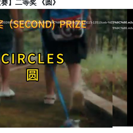
赛】二等奖 《圆》
om/video/20260512173115-13510ceb-%E5%9C%86/hls/20260512173115-13510ceb-%E5%9C%86.m3
om/video/20260512173115-13510ceb-%E5%9C%86/hls/20260512173115-13510ceb-%E5%9C%86.m3
om/video/20260512173115-13510ceb-%E5%9C%86/hls/20260512173115-13510ceb-%E5%9C%86.m3