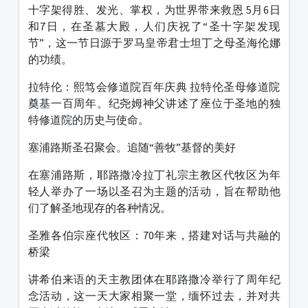
十字架得胜、发光、掌权，为世界带来救恩 5月6日
和7日，在圣墓大殿，人们庆祝了“圣十字架发现
节”，这一节日源于罗马皇帝君士坦丁之母圣海伦娜
的功绩。
拉特伦：熙笃会修道院百年庆典 拉特伦圣母修道院
奠基一百周年。纪尧姆神父讲述了座位于圣地的独
特修道院的历史与使命。
塞浦路斯圣召聚会。追随“善牧”基督的美好
在塞浦路斯，耶路撒冷拉丁礼宗主教区代牧区为年
轻人举办了一场以圣召为主题的活动，旨在帮助他
们了解圣地现存的各种情况。
圣雅各伯宗座代牧区：70年来，搭建对话与共融的
桥梁
讲希伯来语的天主教团体在耶路撒冷举行了周年纪
念活动，这一天大家相聚一堂，缅怀过去，并对共