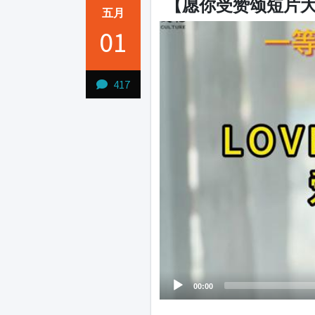
【愿你受赞颂短片大
五月
Video
01
Player
417
00:00
1231231