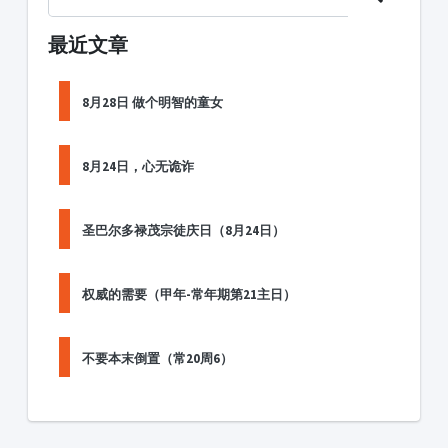
最近文章
8月28日 做个明智的童女
8月24日，心无诡诈
圣巴尔多禄茂宗徒庆日（8月24日）
权威的需要（甲年-常年期第21主日）
不要本末倒置（常20周6）