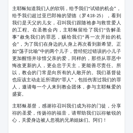
主耶稣知道我们人的软弱，给予我们“试错的机会”，
给予我们超过亚巴郎翰的望德（罗4:18-25），看到
我们是天父的儿女，召叫我们跟随祂参与救世爱人
的工程。在圣教会内，主耶稣留给了我们“告解圣
事”赦免我们的罪恶，赐给我们“再一次开始的机
会”，为了我们在身边的人身上再次看到新希望。正
如“荡子比喻”中的两个儿子，曾经犯过错误的小儿子
更加醒悟并珍惜父亲的爱，同样的，那些从罪恶中
悔改更新的人，更会忠于天主，更能善尽责任。所
以，教会的门常是向所有的人敞开的。我们基督徒
也应该主动走近所谓的“罪人”，包括伤害过我们的罪
人，邀请每一个人来到教会团体，参与主耶稣爱的
盛宴。
主耶稣基督，感谢祢召叫我们成为祢的门徒，分享
祢的圣爱，传扬祢的福音，请帮助我们以祢敏锐的
心，关爱身边被人忽视的兄弟姐妹们。阿们！