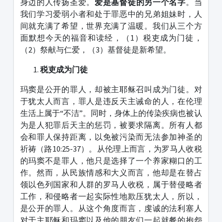
身边的人传扬圣爱。
爱是基督徒的另一个名字
。当
我们学习爱弱小者和处于罪恶中的兄弟姐妹时，人
间就充满了希望，世界充满了温暖。我们从三个方
面默想今天的福音和读经，（1）税吏成为门徒，
（2）祭献与仁爱，（3）基督徒是新希望。
税吏成为门徒
玛窦是公开的罪人，却被主耶稣召叫成为门徒。对
于犹太人而言，罪人是违反天主诫命的人，在伦理
生活上属于“不洁”。同时，身体上的传染疾病也被认
为是人犯罪后天主的惩罚，被要求隔离。所有人都
会和罪人保持距离，以免被污染而无法参加神圣的
祈祷（路10:25-37）。从伦理上而言，为罗马人收税
的玛窦不是罪人，他只是选择了一个养家糊口的工
作。然而，从民族情感和大义而言，他却是在替占
领以色列国家和人群的罗马人收税，属于替侵略者
工作，和侵略者一起实际性地欺压犹太人，所以，
是公开的罪人。从这个角度而言，虔诚的法利塞人
对于主耶稣和玛窦以及他的朋友们一起就餐的抱怨