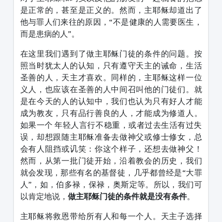
是正常的，甚至是正义的。然而，主耶稣却道出了
他与罪人们来往的原因，“不是健康的人需要医生，
而是患病的人”。
在这里我们遇到了做主耶稣门徒的条件的问题。按
照当时犹太人的认知，只有遵守天主的诫命，生活
圣善的人，天主才喜欢。同样的，主耶稣这样一位
义人，也应该在圣善的人中间召叫他的门徒们。就
是在今天的人的认知中，我们也认为只有好人才能
成为教友，只有品行善良的人，才能成为修道人。
如果一个 年轻人言行不稳重，或者过去生活有过失
误，却想跟随主耶稣准备去做神父或修士修女，总
会有人阻挡或讥笑：你这个样子，还想去做神父！
然而，从第一批门徒开始，沿着教会的历史，我们
就会发现，那些有名的基督徒，几乎都曾经是“大罪
人”，如，伯多禄，保禄，奥斯定等。所以，我们可
以肯定地说，
做主耶稣门徒的条件就是没有条件
。
主耶稣将救恩带给所有人和每一个人。天主子选择