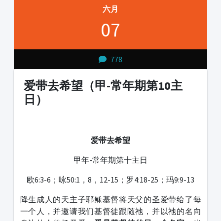
六月
07
778
爱带去希望（甲-常年期第10主
日）
1231231
爱带去希望
甲年-常年期第十主日
欧6:3-6；咏50:1，8，12-15；罗4:18-25；玛9:9-13
降生成人的天主子耶稣基督将天父的圣爱带给了每
一个人，并邀请我们基督徒跟随祂，并以祂的名向