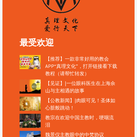
最受欢迎
【推荐】一款非常好用的教会
APP“真理文化”，打开链接看下载
教程（请帮忙转发）
【见证】|一位眼科医生在上海佘
山与主相遇的故事
【公教新闻】|肉眼可见！圣体如
心脏般跳动！
教宗在欢迎中国主教时，哽咽流
泪
魏景仪主教眼中的中梵协议