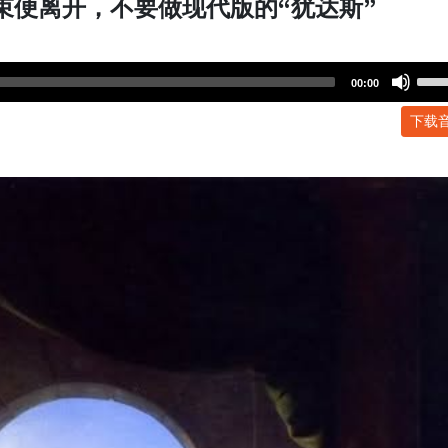
结束便离开，不要做现代版的“犹达斯”
Use
00:00
Up/
下载
Arr
key
to
incr
or
dec
volu