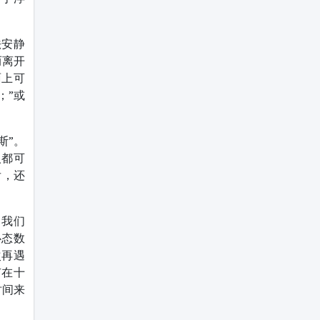
法安静
而离开
面上可
；”或
斯”。
人都可
后，还
。我们
心态数
次再遇
有在十
时间来