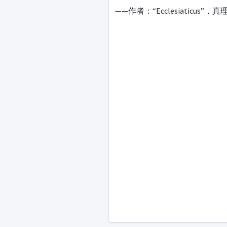
——作者：“Ecclesiaticus”