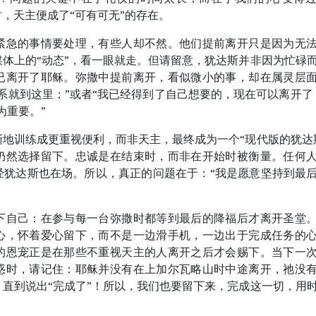
，天主便成了“可有可无”的存在。
紧急的事情要处理，有些人却不然。他们提前离开只是因为无
体上的“动态”，看一眼就走。但请留意，犹达斯并非因为忙碌
已离开了耶稣。弥撒中提前离开，看似微小的事，却在属灵层
系就到这里；”或者“我已经得到了自己想要的，现在可以离开了
为重要。”
地训练成更重视便利，而非天主，最终成为一个“现代版的犹达
仍然选择留下。忠诚是在结束时，而非在开始时被衡量。任何
经犹达斯也在场。所以，真正的问题在于：“我是愿意坚持到最
下自己：在参与每一台弥撒时都等到最后的降福后才离开圣堂
心，怀着爱心留下，而不是一边滑手机，一边出于完成任务的
的恩宠正是在那些不重视天主的人离开之后才会赐下。当下一
惑时，请记住：耶稣并没有在上加尔瓦略山时中途离开，祂没
直到说出“完成了”！所以，我们也要留下来，完成这一切，用