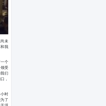
仪尚未
还和我
有一个
经领受
的我们
门口，
个小时
能为了
过于浮