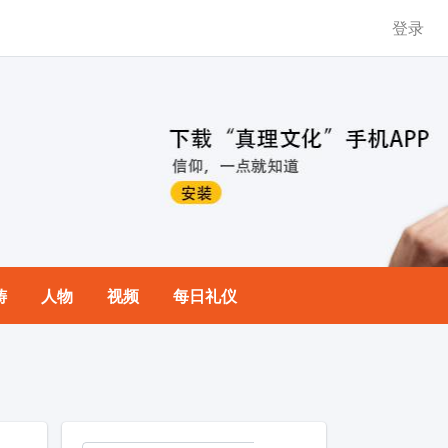
登录
祷
人物
视频
每日礼仪