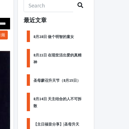
最近文章
Down
音频
ow
8月28日 做个明智的童女
s
8月21日 在现世活出爱的真精
ease
神
rease
me.
圣母蒙召升天节（8月15日）
8月14日 天主结合的人不可拆
散
【主日福音分享】|圣母升天