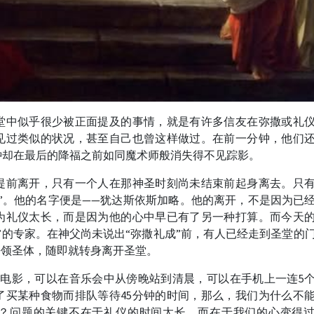
堂中似乎很少被正面提及的事情，就是有许多信友在弥撒或礼
见过类似的状况，甚至自己也曾这样做过。在前一分钟，他们
钟却在最后的降福之前如同魔术师般消失得不见踪影。
提前离开，只有一个人在那神圣时刻尚未结束前起身离去。只
”。他的名字便是——犹达斯依斯加略。他的离开，不是因为已
为礼仪太长，而是因为他的心中早已有了另一种打算。而今天
”的专家。在神父尚未说出“弥撒礼成”前，有人已经走到圣堂的
去领圣体，随即就转身离开圣堂。
的电影，可以在音乐会中从傍晚站到清晨，可以在手机上一连5
了买某种食物而排队等待45分钟的时间，那么，我们为什么不
？问题的关键不在于礼仪的时间太长，而在于我们的心变得