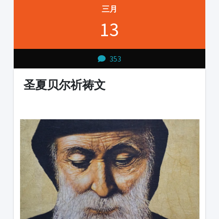
三月
13
353
圣夏贝尔祈祷文
1231231