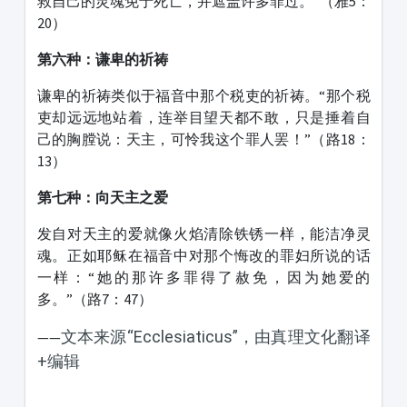
救自己的灵魂免于死亡，并遮盖许多罪过。”（雅5：
20）
第六种：谦卑的祈祷
谦卑的祈祷类似于福音中那个税吏的祈祷。“那个税
吏却远远地站着，连举目望天都不敢，只是捶着自
己的胸膛说：天主，可怜我这个罪人罢！”（路18：
13）
第七种：向天主之爱
发自对天主的爱就像火焰清除铁锈一样，能洁净灵
魂。正如耶稣在福音中对那个悔改的罪妇所说的话
一样：“她的那许多罪得了赦免，因为她爱的
多。”（路7：47）
文本来源“Ecclesiaticus”，由真理文化翻译
——
+编辑