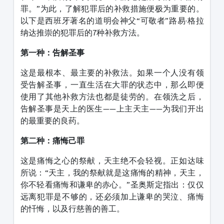
罪。”为此，了解犯罪后的补救措施便极为重要的。
以下是西班牙著名的道明会神父“可敬者”路易·格拉
纳达推崇的犯罪后的7种补救方法。
第一种：告解圣事
这是最根本、最主要的补救法。如果一个人没有领
受告解圣事，一直生活在大罪的状态中，那么即便
使用了其他补救方法也都是徒劳的。在领洗之后，
告解圣事是天上的医生——上主天主——为我们开出
的最重要的良药。
第二种：痛悔己罪
这是痛悔之心的祭献，天主绝不会轻视。正如达味
所说：“天主，我的祭献就是这痛悔的精神，天主，
你不轻看痛悔和谦卑的赤心。”圣奥斯定指出：仅仅
远离犯罪是不够的，还必须加上谦卑的哭泣、痛悔
的忏悔，以及行慈善的善工。