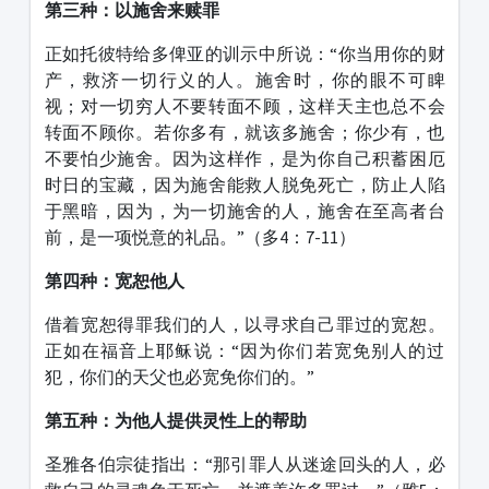
第三种：以施舍来赎罪
正如托彼特给多俾亚的训示中所说：“你当用你的财
产，救济一切行义的人。施舍时，你的眼不可睥
视；对一切穷人不要转面不顾，这样天主也总不会
转面不顾你。若你多有，就该多施舍；你少有，也
不要怕少施舍。因为这样作，是为你自己积蓄困厄
时日的宝藏，因为施舍能救人脱免死亡，防止人陷
于黑暗，因为，为一切施舍的人，施舍在至高者台
前，是一项悦意的礼品。”（多4：7-11）
第四种：宽恕他人
借着宽恕得罪我们的人，以寻求自己罪过的宽恕。
正如在福音上耶稣说：“因为你们若宽免别人的过
犯，你们的天父也必宽免你们的。”
第五种：为他人提供灵性上的帮助
圣雅各伯宗徒指出：“那引罪人从迷途回头的人，必