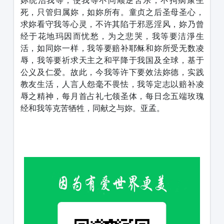
妳统治我等，使我等不问顺逆苦乐，不拘病康生
死，只管归属妳，如妳所有。童贞之后圣母圣心，
求妳看守我等心灵，不许其陷于邪恶淫风，妳乃曾
经于花地玛因而忧愁，为之悲哭，我等要洁淨生
活，如同妳一样，我等要赔补耶稣和妳所受无数凌
辱，我等要祈求天主之和平降于我国及全球，基于
公义及仁爱。故此，今我等许下要效法妳德，实践
教友生活，人言人怨毫不畏怯，我等定志以赔补凌
辱之精神，每月首占礼七领圣体，每日念五端玫瑰
经和我等克苦牺牲，同献之与妳。亚孟。