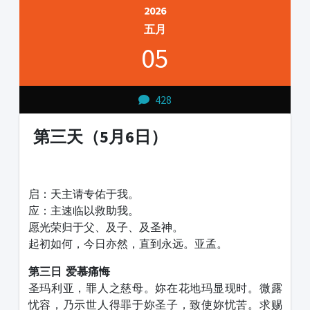
2026
五月
05
428
第三天（5月6日）
1231231
启：天主请专佑于我。
应：主速临以救助我。
愿光荣归于父、及子、及圣神。
起初如何，今日亦然，直到永远。亚孟。
第三日 爱慕痛悔
圣玛利亚，罪人之慈母。妳在花地玛显现时。微露
忧容，乃示世人得罪于妳圣子，致使妳忧苦。求赐