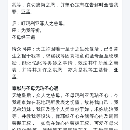
我等，真切痛悔之恩，并坚心定志在告解时全告我
罪。亚孟。
启：吁玛利亚罪人之慈母。
应：为我等祈。
圣母经三遍
请众同祷：天主祢因唯一圣子之生死复活，已备常
生之报于我等，求赐我等因真福童贞圣母至圣玫瑰
经，能记忆此等奥妙之事情，效法其中所蕴之善
表，并得其所许之洪恩，亦为是我等主基督。亚
孟。
奉献与圣母无玷圣心诵
天地皇后，众人之慈母。圣母玛利亚无玷圣心，今
我遵奉妳在花地玛所发表之切望，故将我自己，我
兄弟姐妹，我国及整个人类奉献于妳，求妳统治我
等，并教我等设法，俾耶稣圣心在我等心内及周围
荣握王权，一如曾在妳心内荣握王权。可爱圣母求