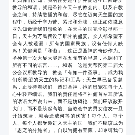
正如你们所知，我的任务是守护并促进圣巴西略所
教导的和谐，就是圣神在天主的教会内、以及在教
会之间，持续散播的和谐。尽管在迈向天主国的旅
程中，历经千辛万苦、紧张和分歧，但正如依撒意
亚先知邀请我们想象的，在天主的国完全彰显那一
日，天主为万民摆设了肥甘的盛宴。众人都希望不
会有人被遗漏：所有的国家民族，没有任何人缺
席！关键词是「和谐」，这正是圣神的奇妙作为。
圣神第一次大显大能是在五旬节的早晨，祂调和了
所有不同的语言……。和谐，这是梵蒂冈第二届大
公会议所教导的，教会「有如一件圣事」，成为我
们所盼望的天主的标记和工具；天主早已备妥筵
席，正等待着我们。透过圣神，祂的恩宠在每个人
心中轻声细语。我们的责任是将圣神俯首帖耳所说
的话语大声说出来，而不是妨碍祂；我们应该敞开
大门，而不是筑起高墙。当教会中的男女信友一旦
开始筑墙，就会造成何等的伤害！每个人、每个
人、每个人都受邀进入天主的国！我们不应该成为
「恩宠的分施者」，自以为拥有宝藏，却束缚我们