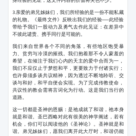
身经验的见证，这文件内容的价值将失色不少。
3.亲爱的弟兄姊妹们，我们所经验的是一份不能私藏
的礼物。《最终文件》反映出我们的经验──此经验
带给予我们一股动力及勇气去作此见证：在差异中
不彼此谴责、携手同行是可能的。
我们来自世界各个不同的角落，有些地区饱受暴
力、贫穷与冷漠的摧残。我们抱着那不令人蒙羞的
希望，在倾注于我们心内的天主的爱中合而为一，
我们不应仅止于梦想和平，更要致力于付诸实行；
也许毋须多谈共议精神，因为透过不断地聆听、交
谈与和好，和平自便会实现。为了完成传教使命，
共议性的教会需将言词化为行动。这是我们当行的
道路。
这一切都是圣神的恩赐：是祂成就了和谐，祂本身
就是和谐。圣巴西略对此有很美的神学阐述，若有
机会，你们可以阅读他的《圣神论》。圣神就是和
谐。弟兄姊妹们，愿我们离开此大厅时，和谐仍能