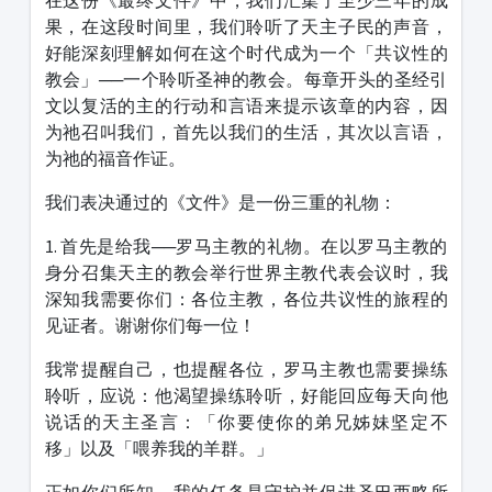
在这份《最终文件》中，我们汇集了至少三年的成
果，在这段时间里，我们聆听了天主子民的声音，
好能深刻理解如何在这个时代成为一个「共议性的
教会」──一个聆听圣神的教会。每章开头的圣经引
文以复活的主的行动和言语来提示该章的内容，因
为祂召叫我们，首先以我们的生活，其次以言语，
为祂的福音作证。
我们表决通过的《文件》是一份三重的礼物：
1. 首先是给我──罗马主教的礼物。在以罗马主教的
身分召集天主的教会举行世界主教代表会议时，我
深知我需要你们：各位主教，各位共议性的旅程的
见证者。谢谢你们每一位！
我常提醒自己，也提醒各位，罗马主教也需要操练
聆听，应说：他渴望操练聆听，好能回应每天向他
说话的天主圣言：「你要使你的弟兄姊妹坚定不
移」以及「喂养我的羊群。」