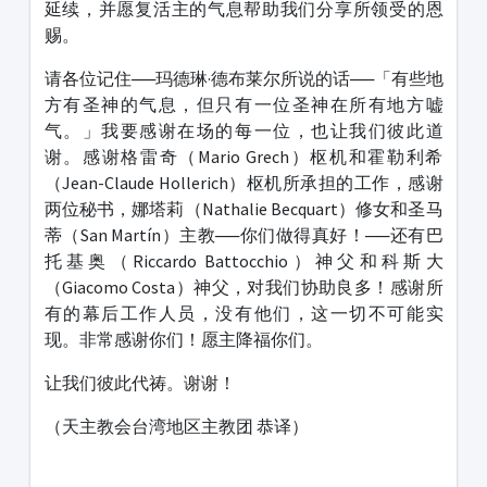
延续，并愿复活主的气息帮助我们分享所领受的恩
赐。
请各位记住──玛德琳·德布莱尔所说的话──「有些地
方有圣神的气息，但只有一位圣神在所有地方嘘
气。」我要感谢在场的每一位，也让我们彼此道
谢。感谢格雷奇（Mario Grech）枢机和霍勒利希
（Jean-Claude Hollerich）枢机所承担的工作，感谢
两位秘书，娜塔莉（Nathalie Becquart）修女和圣马
蒂（San Martín）主教──你们做得真好！──还有巴
托基奥（Riccardo Battocchio）神父和科斯大
（Giacomo Costa）神父，对我们协助良多！感谢所
有的幕后工作人员，没有他们，这一切不可能实
现。非常感谢你们！愿主降福你们。
让我们彼此代祷。谢谢！
（天主教会台湾地区主教团 恭译）