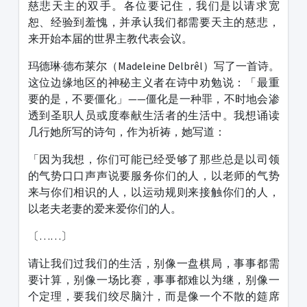
慈悲天主的双手。各位要记住，我们是以请求宽
恕、经验到羞愧，并承认我们都需要天主的慈悲，
来开始本届的世界主教代表会议。
玛德琳·德布莱尔（Madeleine Delbrêl）写了一首诗。
这位边缘地区的神秘主义者在诗中劝勉说：「最重
要的是，不要僵化」——僵化是一种罪，不时地会渗
透到圣职人员或度奉献生活者的生活中。我想诵读
几行她所写的诗句，作为祈祷，她写道：
「因为我想，你们可能已经受够了那些总是以司领
的气势口口声声说要服务你们的人，以老师的气势
来与你们相识的人，以运动规则来接触你们的人，
以老夫老妻的爱来爱你们的人。
〔……〕
请让我们过我们的生活，别像一盘棋局，事事都需
要计算，别像一场比赛，事事都难以为继，别像一
个定理，要我们绞尽脑汁，而是像一个不散的筵席