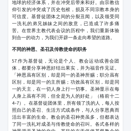
地球的经济体系，并在冲突后带来和好。由宗教信
仰引发的冲突成了历史包袱，损及不同宗教本身的
可信度。基督徒团体之间的分裂丑闻，以及领受同
一洗礼的弟兄姊妹之间的敌意，已造成了许多痛
苦。在世界主教代表会议的历程中，我们重新体验
到合一的动力，为我们开辟一条走向希望的道路。
不同的神恩、圣召及传教使命的职务
57.作为基督徒，无论是个人、教会运动或善会团
体，都要分享神恩好结出果实，并为福音作见证。
「神恩虽有区别，却是同一的圣神所赐；职分虽有
区别，却是同一的主所赐；功效虽有区别，却是同
一的天主，在一切人身上行一切事。圣神显示在每
人身上虽有不同，但全是为人的好处」（格前十二
4~7）。在基督徒团体里，所有领了洗的人，每人按
照自己的圣召、生活方式或条件，与人分享恩典而
活出丰富的生命。教会的圣召种类虽多，但都表达
了同一洗礼对成圣与传教使命的召叫。各式各样的