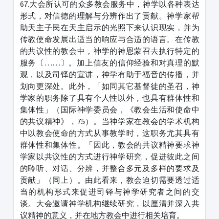
67.大会所认可的众多教会服务中，神学以各种表达
形式，对信德的理解与分辨作出了贡献。神学家帮
助天主子民在天主启示的光照下来认识现实，并为
传教使命发展出适当的响应与合适的语言。在传教
的共议性的教会中，神学的神恩蒙召去执行特定的
服务〔……〕。加上信友的信仰经验和对真理的默
观，以及司铎的宣讲，神学有助于福音的传播，并
划向更深处。此外，「如同其它基督徒的圣召，神
学家的职务除了具有个人性以外，也具有群体性和
集体性」（国际神学委员会，《教会生活和使命中
的共议精神》，75）。当神学家在教会的学术机构
中以教会使命的方式从事教学时，这职务尤其具有
群体性和集体性。「因此，教会的共议精神要求神
学家以共议性的方式进行神学研究，促进彼此之间
的聆听、对话、分辨，并整合多元及多样的要求及
贡献」（同上）。由此看来，教会迫切需要透过适
当的机构形式来促进司铎与神学研究者之间的交
谈。大会邀请神学机构继续研究，以厘清并深入共
议精神的意义，并在地方教会中进行相关培育。