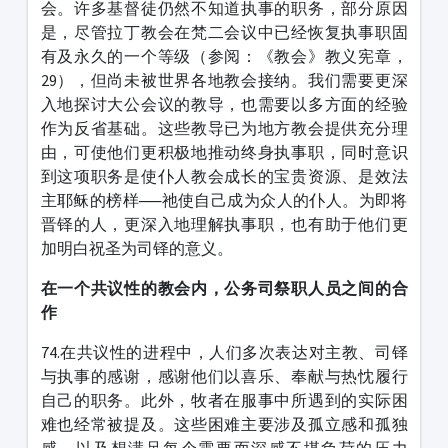
会。许多基督徒仍然不知道执事的职务，部分原因
是，尽管拉丁教会在梵二会议中已经恢复执事职固
有及永久的一个等级（参阅：《教会》教义宪章，
29），但尚未被世界各地教会接纳。我们需要更深
入地探讨大公会议的教导，也需要以多方面的经验
作为反省基础。这些教导已为地方教会提供充分理
由，可使他们更积极地推动终身执事职，同时意识
到这项职务是使仆人教会成长的宝贵资源、是效法
主耶稣的榜样──祂使自己成为众人的仆人。为即将
晋铎的人，更深入地理解执事职，也有助于他们更
加明白祝圣为司铎的意义。
在一个共议性的教会内，公务司祭职人员之间的合
作
74.在共议性的进程中，人们多次表达对主教、司铎
与执事的感谢，感谢他们以喜乐、奉献与热忱履行
自己的职务。此外，牧者在服事中所遇到的实际困
难也经常被提及。这些困难主要涉及孤立感和孤独