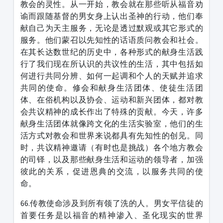
教会的灵性。从一开始，教会就在那些听从福音劝
谕而跟随基督的男女身上认出圣神的行动，他们奉
献自己为天主服务，无论是透过默观或其它形式的
服务。他们蒙召以先知性的话语质问教会和社会。
在其长达数世纪的历史中，各种形式的献身生活践
行了我们现在所认识的共议性的生活，其中包括如
何进行共同分辨、如何一起调和个人的天赋并追求
共同的使命。修会和献身生活团体、使徒生活团
体、在俗机构以及协会、运动和新兴团体，都对教
会共议精神的成长作出了特殊的贡献。今天，许多
献身生活团体就像跨文化的生活实验室，他们的生
活方式对教会和世界来说都具有先知性的创见。同
时，共议精神邀请（有时也是挑战）各个地方教会
的司铎，以及那些献身生活和运动的领导者，加强
彼此的关系，促进恩典的交流，以服务共同的使
命。
66.传教使命涉及到所有领了洗的人。男女平信徒的
首要任务是以福音的精神渗入、圣化现实的世界