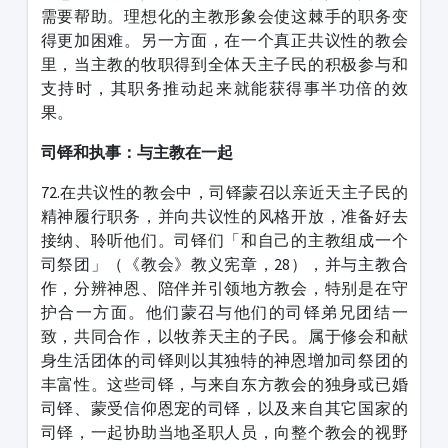
需要帮助。理想化的主教形象会使这棘手的职务变
得更加困难。另一方面，在一个真正共议性的教会
里，当主教的牧职得到全体天主子民的积极参与和
支持时，其职务推动起来就能获得事半功倍的效
果。
司铎和执事：与主教在一起
72.在共议性的教会中，司铎蒙召以亲近天主子民的
精神履行职务，并向共议性的风格开放，准备好去
接纳、聆听他们。司铎们「和自己的主教组成一个
司祭团」（《教会》教义宪章，28），并与主教合
作，分辨神恩、陪伴并引领地方教会，特别是在守
护合一方面。他们蒙召与他们的司铎弟兄团结一
致，共同合作，以牧养天主的子民。属于修会和献
身生活团体的司铎则以其独特的神恩增加司祭团的
丰富性。这些司铎，与来自东方教会的独身或已婚
司铎、蒙受信仰恩宠的司铎，以及来自其它国家的
司铎，一起协助当地圣职人员，向整个教会的视野