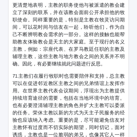
更清楚地表明，主教的职务使他与被派遣的教会建
立了深刻的联系，并在该教会面前公开承担他的牧
职使命。同样重要的是，特别是主教在牧灵访问期
间，可以花时间与信友在一起，聆听他们，作为自
己不断辨明教会需求的一部分。这样的接触也能帮
助教友体验教会是天主的大家庭。至于现行的名义
主教，例如：宗座代表、在罗马教廷任职的主教及
辅理主教，这些主教与地方教会之间的关系并不明
确。因此，有必要继续就此问题进行反思。
71.主教们在履行牧职时也需要陪伴和支持，总主教
可以在促进邻近教区主教之间的兄弟情谊上发挥作
用。在世界主教代表会议期间，浮现出为主教提供
持续培育途径的需要，包括在当地环境中的培育。
也有必要澄清辅理主教的角色并扩大主教可以委派
的任务。荣休主教以新的方式为天主子民服务的经
验也应该纳入考虑。重要的是，尽可能避免信友对
主教怀有过度而不切实际的期望，同时切记，面对
诱惑，主教也是一位脆弱的弟兄，也像其它人一样