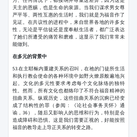
方、任何情况下，都接纳并尊重这差异，因为这是
天主的恩赐，也是生命的泉源。当我们谋求男女尊
严平等、两性互惠的生活时，我们就是为福音作了
见证。在共议性的进程中，来自世界各地的许多女
性，无论是平信徒还是度奉献生活者，都广泛表达
了她们所遭受的痛苦和磨难，这显示了我们常常未
能做到。
在多元的背景中
53.在主耶稣内重建关系的召叫，在祂的门徒所生活
和执行教会使命的各种环境中如野火燎原般遍地兴
起。文化的多元性要求考虑每个文化脉络的独特
性。然而，所有文化也都烙印了不符合福音精神的
扭曲关系。纵观历史，这些扭曲关系的沉痾已经变
成了结构性的罪（参阅：《论社会事务关怀》通
谕，36），随后又影响人的思维和行为，特别是会
造成障碍和恐惧。这是我们需要正视的，好能按照
福音的教导走上导正关系的转变之路。