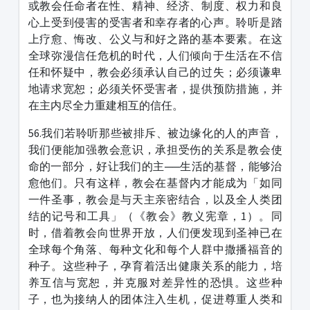
或教会任命者在性、精神、经济、制度、权力和良
心上受到侵害的受害者和幸存者的心声。聆听是踏
上疗愈、悔改、公义与和好之路的基本要素。在这
全球弥漫信任危机的时代，人们倾向于生活在不信
任和怀疑中，教会必须承认自己的过失；必须谦卑
地请求宽恕；必须关怀受害者，提供预防措施，并
在主内尽全力重建相互的信任。
56.我们若聆听那些被排斥、被边缘化的人的声音，
我们便能加强教会意识，承担受伤的关系是教会使
命的一部分，好让我们的主──生活的基督，能够治
愈他们。只有这样，教会在基督内才能成为「如同
一件圣事，教会是与天主亲密结合，以及全人类团
结的记号和工具」（《教会》教义宪章，1）。同
时，借着教会向世界开放，人们便发现到圣神已在
全球每个角落、每种文化和每个人群中撒播福音的
种子。这些种子，孕育着活出健康关系的能力，培
养互信与宽恕，并克服对差异性的恐惧。这些种
子，也为接纳人的团体注入生机，促进尊重人类和