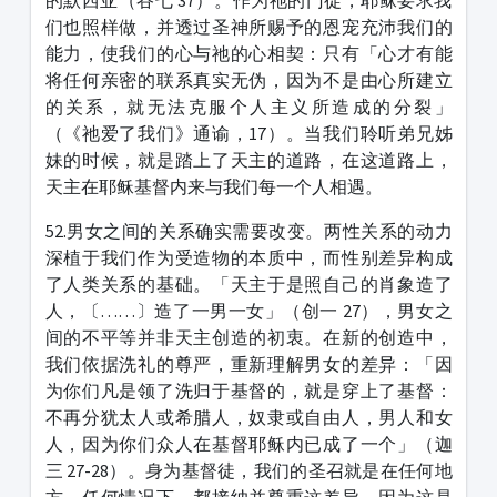
的默西亚（谷七 37）。作为祂的门徒，耶稣要求我
们也照样做，并透过圣神所赐予的恩宠充沛我们的
能力，使我们的心与祂的心相契：只有「心才有能
将任何亲密的联系真实无伪，因为不是由心所建立
的关系，就无法克服个人主义所造成的分裂」
（《祂爱了我们》通谕，17）。当我们聆听弟兄姊
妹的时候，就是踏上了天主的道路，在这道路上，
天主在耶稣基督内来与我们每一个人相遇。
52.男女之间的关系确实需要改变。两性关系的动力
深植于我们作为受造物的本质中，而性别差异构成
了人类关系的基础。「天主于是照自己的肖象造了
人，〔……〕造了一男一女」（创一 27），男女之
间的不平等并非天主创造的初衷。在新的创造中，
我们依据洗礼的尊严，重新理解男女的差异：「因
为你们凡是领了洗归于基督的，就是穿上了基督：
不再分犹太人或希腊人，奴隶或自由人，男人和女
人，因为你们众人在基督耶稣内已成了一个」（迦
三 27-28）。身为基督徒，我们的圣召就是在任何地