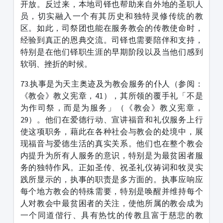
开放。反过来，本地司铎也帮助来自外地的圣职人
员，切实融入一个有其历史和独特灵修传统的教
区。如此，司祭团也能在服务教会的传教使命时，
经验到真正的恩典交流。司铎也需要陪伴和支持，
特别是在他们铎职生涯的早期阶段以及当他们感到
软弱、挫折的时候。
73.执事是为天主奥迹及为教会服务的仆人（参阅：
《教会》教义宪章，41），其所领的覆手礼「不是
为作司祭，而是为服务」（《教会》教义宪章，
29）。他们在爱德行动、宣讲福音和礼仪服务上行
使这项职务，藉此在各种社会与教会的处境中，展
现福音与爱德生活的真实关系。他们也在整个教会
内提升为所有人服务的意识，特别是为最贫困者服
务的独特作风。正如圣传、祝圣礼仪祷词和牧灵实
践所显示的，执事的职责是多方面的。执事应响应
每个地方教会的特殊需要，特别是唤醒并维持每个
人对教会中最贫困者的关注，使他所属的教会成为
一个同道偕行、具有热忱的传教且富于慈悲的教