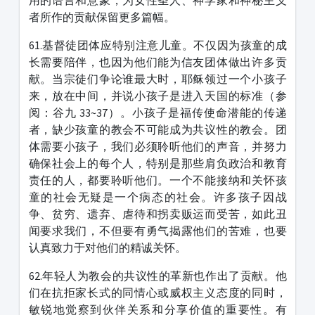
用的语言和意象，为女性圣人、神学家和神秘主义
者所作的贡献保留更多篇幅。
61.基督徒团体应特别注意儿童。不仅因为孩童的成
长需要陪伴，也因为他们能为信友团体做出许多贡
献。当宗徒们争论谁最大时，耶稣领过一个小孩子
来，放在中间，并说小孩子是进入天国的标准（参
阅：谷九 33~37）。小孩子是福传使命潜能的传递
者，缺少孩童的教会不可能成为共议性的教会。团
体需要小孩子，我们必须聆听他们的声音，并努力
确保社会上的每个人，特别是那些肩负政治和教育
责任的人，都要聆听他们。一个不能接纳和关怀孩
童的社会无疑是一个病态的社会。许多孩子因战
争、贫穷、遗弃、虐待和拐卖贩运而受苦，如此丑
闻要求我们，不但要有勇气揭露他们的苦难，也要
认真致力于对他们的精诚关怀。
62.年轻人为教会的共议性的革新也作出了贡献。他
们在抗拒家长式的同情心或威权主义态度的同时，
敏锐地觉察到伙伴关系和分享价值的重要性。有