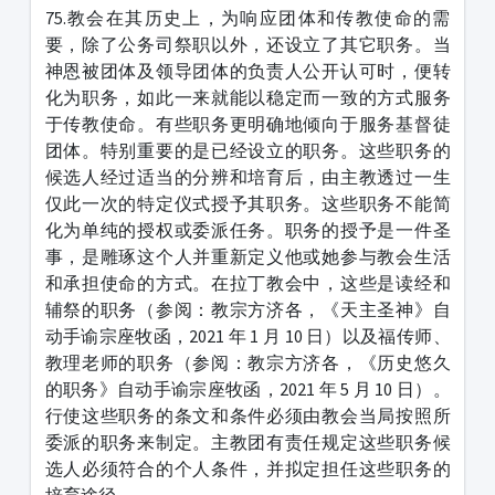
75.教会在其历史上，为响应团体和传教使命的需
要，除了公务司祭职以外，还设立了其它职务。当
神恩被团体及领导团体的负责人公开认可时，便转
化为职务，如此一来就能以稳定而一致的方式服务
于传教使命。有些职务更明确地倾向于服务基督徒
团体。特别重要的是已经设立的职务。这些职务的
候选人经过适当的分辨和培育后，由主教透过一生
仅此一次的特定仪式授予其职务。这些职务不能简
化为单纯的授权或委派任务。职务的授予是一件圣
事，是雕琢这个人并重新定义他或她参与教会生活
和承担使命的方式。在拉丁教会中，这些是读经和
辅祭的职务（参阅：教宗方济各，《天主圣神》自
动手谕宗座牧函，2021 年 1 月 10 日）以及福传师、
教理老师的职务（参阅：教宗方济各，《历史悠久
的职务》自动手谕宗座牧函，2021 年 5 月 10 日）。
行使这些职务的条文和条件必须由教会当局按照所
委派的职务来制定。主教团有责任规定这些职务候
选人必须符合的个人条件，并拟定担任这些职务的