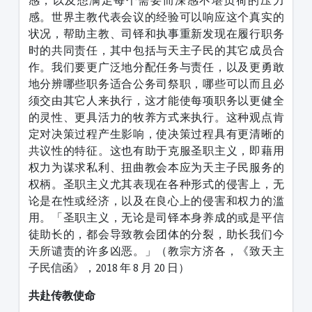
感，以及想满足每个需要而深感不堪负荷的压力
感。世界主教代表会议的经验可以响应这个真实的
状况，帮助主教、司铎和执事重新发现在履行职务
时的共同责任，其中包括与天主子民的其它成员合
作。我们要更广泛地分配任务与责任，以及更勇敢
地分辨哪些职务适合公务司祭职，哪些可以而且必
须交由其它人来执行，这才能使每项职务以更健全
的灵性、更具活力的牧养方式来执行。这种观点肯
定对决策过程产生影响，使决策过程具有更清晰的
共议性的特征。这也有助于克服圣职主义，即藉用
权力为谋求私利、扭曲教会本应为天主子民服务的
权柄。圣职主义尤其表现在各种形式的侵害上，无
论是在性或经济，以及在良心上的侵害和权力的滥
用。「圣职主义，无论是司铎本身养成的或是平信
徒助长的，都会导致教会团体的分裂，助长我们今
天所谴责的许多凶恶。」（教宗方济各，《致天主
子民信函》，2018 年 8 月 20 日）
共赴传教使命