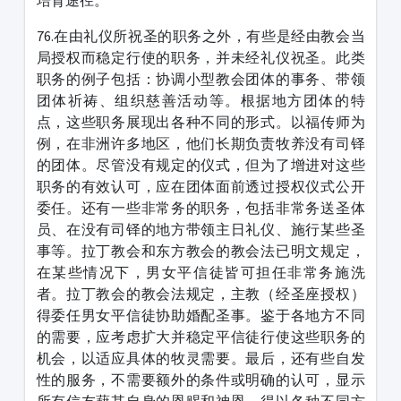
培育途径。
76.在由礼仪所祝圣的职务之外，有些是经由教会当
局授权而稳定行使的职务，并未经礼仪祝圣。此类
职务的例子包括：协调小型教会团体的事务、带领
团体祈祷、组织慈善活动等。根据地方团体的特
点，这些职务展现出各种不同的形式。以福传师为
例，在非洲许多地区，他们长期负责牧养没有司铎
的团体。尽管没有规定的仪式，但为了增进对这些
职务的有效认可，应在团体面前透过授权仪式公开
委任。还有一些非常务的职务，包括非常务送圣体
员、在没有司铎的地方带领主日礼仪、施行某些圣
事等。拉丁教会和东方教会的教会法已明文规定，
在某些情况下，男女平信徒皆可担任非常务施洗
者。拉丁教会的教会法规定，主教（经圣座授权）
得委任男女平信徒协助婚配圣事。鉴于各地方不同
的需要，应考虑扩大并稳定平信徒行使这些职务的
机会，以适应具体的牧灵需要。最后，还有些自发
性的服务，不需要额外的条件或明确的认可，显示