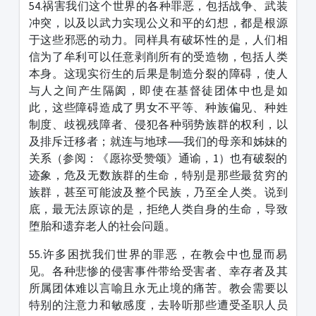
54.祸害我们这个世界的各种罪恶，包括战争、武装
冲突，以及以武力实现公义和平的幻想，都是根源
于这些邪恶的动力。同样具有破坏性的是，人们相
信为了牟利可以任意剥削所有的受造物，包括人类
本身。这现实衍生的后果是制造分裂的障碍，使人
与人之间产生隔阂，即使在基督徒团体中也是如
此，这些障碍造成了男女不平等、种族偏见、种姓
制度、歧视残障者、侵犯各种弱势族群的权利，以
及排斥迁移者；就连与地球──我们的母亲和姊妹的
关系（参阅：《愿祢受赞颂》通谕，1）也有破裂的
迹象，危及无数族群的生命，特别是那些最贫穷的
族群，甚至可能波及整个民族，乃至全人类。说到
底，最无法原谅的是，拒绝人类自身的生命，导致
堕胎和遗弃老人的社会问题。
55.许多困扰我们世界的罪恶，在教会中也显而易
见。各种悲惨的侵害事件带给受害者、幸存者及其
所属团体难以言喻且永无止境的痛苦。教会需要以
特别的注意力和敏感度，去聆听那些遭受圣职人员