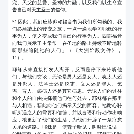
宠、天父的慈爱、圣神的共融，以及我们以生命宣
告自己对天主圣三的信仰。
51.因此，我们应该仰赖福音书为我们所勾勒的、我
们必须踏上的转变之旅，一点一滴地学习耶稣的行
事为人，使之变成我们自己的行事为人。四部福音
向我们展示了主常常「在圣地的路上持续不断地聆
听那些追随祂的人们」（《大洲阶段文件》，
11）。
耶稣从未直接打发人离开，反而是停下来聆听他
们，与他们交谈，无论是男人还是女人、犹太人还
是外邦人、法学士还是税吏、义人还是罪人、乞
丐、盲人、癞病人还是其它病患。无论人们的过往
和个人的自由抉择领他们往何处去，耶稣都在那里
与人相遇，藉此向他们揭示天父的面容。祂耐心聆
听所遇之人的需要和信德，并以言语和行动作出响
应，祂更新了他们的生活，为他们开辟了一条疗愈
关系的道路。耶稣是「使聋子听见，叫哑巴说话」