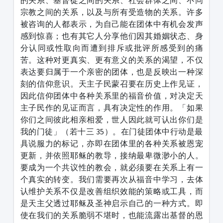
的关系、基督徒之间的关系、社会群体之间、不同
宗教之间的关系，以及与所有受造物的关系。许多
被咨询的人都表示，为自己能在团体中有机会发声
感到惊喜；也有其它人分享他们因其婚姻状态、身
分认同或性取向而遭到排斥或批评所感受到的痛
苦。这种对更真实、更有意义的关系的渴望，不仅
表达要归属于一个亲密的团体，也是反映出一种深
刻的信仰意识。天主子民蒙召要在历史上作见证，
因此信仰团体中各种关系里的福音价值，对决定天
主子民作的见证而言，具有决定性的作用。「如果
你们之间彼此相亲相爱，世人因此就可认出你们是
我的门徒」（若十三 35）。在门徒团体中行动是最
具说服力的标记，亦即在团体里的各种关系被恩宠
更新，并依照耶稣的教导，接纳最卑微渺小的人。
要成为一个共议性的教会，就必须要在关系上有一
个真实的转变。我们需要再次从福音中学习，去体
认维护关系不仅是改善组织效能的策略或工具，而
是天主父透过耶稣及圣神启示自己的一种方式。即
使在我们的关系脆弱不堪时，也能流露出基督的恩