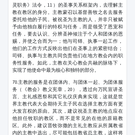
灵职务》法令，11 ）的圣事关系框架内，去理解主
教在教区的身分。主教蒙召以基督善牧之名去服务
委托给他的子民。被祝圣为主教的人，并非只被赋
予由他独自履行的特权与任务，而是领受了恩宠和
任务，要去认识、分辨圣神倾注于个人和团体的恩
赐，并使之合而为一；他与司铎、执事一起工作，
他们的工作方式反映出他们在圣事上的紧密结合；
司铎、执事与主教共同负责他们在地方教会内的职
务性服务。如此，主教在关心教会共融的脉络下，
实现了他使命中最为核心和独特的部分。
70.主教的服务是在团体内、与团体一起、为团体服
务（《教会》教义宪章，20），透过向万民宣讲圣
言、主礼感恩祭和其它礼仪庆典来实现，这就是世
界主教代表大会期待天主子民在选择主教方面有更
大发言权的原由。其次，建议祝圣主教的地点应在
他担任牧职的教区，而不是常见的在他的原籍教
区。此外，建议晋牧弥撒的主礼主教应从所属教省
内的主教中选出，尽可能包括教省总主教，这样将