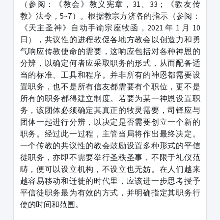
（参阅：《教会》教义宪章，31、33；《教友传
教》法令，5~7）。根据教宗方济各的指示（参阅：
《天主圣神》自动手谕宗座牧函，2021 年 1 月 10
日），共议性的进程敦促各地方教会以创造力和勇
气响应传教使命的需要，这响应包括对各种神恩的
分辨，以确定何者应采取职务的形式，从而配备适
当的标准、工具和程序。并非所有的神恩都需要设
置职务，也不是所有信友都需要有个职位，更不是
所有的职务都得建立制度。若要为某一神恩设置职
务，该团体必须确定其真正的牧灵需要，司铎应与
团体一起进行分辨，以决定是否需要创立一个新的
职务。经过此一过程，主管当局将作出最终决定。
一个传教的共议性的教会鼓励设置多种形式的平信
徒职务，亦即不需要举行圣秩圣事，不限于礼仪范
畴，便可以设立机构，不设立也无妨。在人们越来
越容易移动和迁徙的时代里，应该进一步思考授予
平信徒职务最为有效的方式，并明确指定其职务行
使的时间和范围。