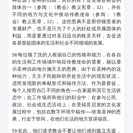
神恩源于圣神的自由，其目的在于促使基督教会的
肢体合一（参阅：《教会》教义宪章，32），并在
不同的地方与文化中推动传教使命（参阅：《教
会》教义宪章，12）。这些恩典不是那些领受者的
专属财产，也不是只为了个人的好处或所属团体的
利益，而是要透过对圣召适当的牧灵关怀，去促进
各基督徒团体的生活和社会不同领域的发展。
58.每位领了洗的人根据自己的性格和能力，在各自
的生活和工作场域中响应传教使命的需要，藉以显
示圣神自由地分施天主的恩典。由于在圣神内的这
种动力，天主子民能聆听所处生活中的现实状况，
进而发现新的奉献形式和福传方法。作为基督徒，
每个人按照自己不同的角色──在家庭和其它生活状
态中；在工作场所和他们的职业中；在参与公民、
政治、社会或生态活动上；在受福音启发的文化发
展过程中，包括在数字环境中福传──依靠圣神的恩
典，行走于世间，在他们生活的地方宣讲福音。
59.在此，他们请求教会不要让他们感到孤立无援，