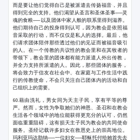
而是要让他们觉得自己是被派遣去传扬福音，并且
得到完全的支持。他们渴望从圣言和圣体圣事──灵
魂的食粮── 以及团体中家人般的联系里得到滋养。
他们期待自己的投身得到认可，因为教会是依照福
音采取的行动，而不仅仅是私人的选择。最后，他
们请求团体陪伴那些透过他们的见证而被福音吸引
的人。在一个传教的共议性的教会里和在其牧者的
带领下，教会里的团体都有能力派遣人外出传教，
并全力支持所派遣的人。因此，那些团体的服务，
将会致力于信友在社会中、在家庭与工作生活中践
行的传教使命，不会只关注自己团体内的活动和自
己组织上的需要。
60.藉由洗礼，男女同为天主子民，享有平等的尊
严。然而，女性为争取她们的神恩、圣召和在教会
生活各个领域中的地位能获得更充分的认可，仍然
面临重重阻碍，这有损天主子民为教会的共同使命
服务。圣经记载许多妇女在救恩史上的崇高地位。
玛利亚玛达肋纳──一位妇女──耶稣托付给她首先去