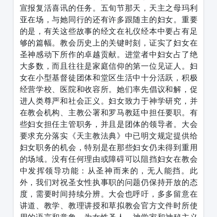
宣报复活喜讯的任务。五旬节那天，天主之母玛利
亚在场，与她同行的还有许多跟随主的妇女。重要
的是，有关这些故事的经文在礼仪经本中要占有足
够的篇幅。教会历史上的关键时刻，证实了妇女在
圣神感动下所作的卓越贡献。进堂者中妇女占了绝
大多数，而且往往是家庭信仰的第一位见证人。妇
女在小型基督徒团体和堂区生活中十分活跃，积极
经营学校、医院和收容所。她们率先倡议和解，促
进人类尊严和社会正义。妇女致力于神学研究，并
在教会机构、主教公署和罗马教廷中担任要职。有
些妇女担任主管职务，并且是团体的领导者。大会
要求充分落实《天主教法典》中已明文规定提供给
妇女职务的机会，特别是在那些妇女仍未得到重用
的场域。没有任何理由或障碍可以阻挡妇女在教会
中发挥领导功能：从圣神而来的，无人能挡。此
外，我们对祝圣女性执事职的问题仍保持开放的态
度，需要时间持续分辨。大会也呼吁，多多留意在
讲道、教学、教理讲授和草拟教会官方文件时所使