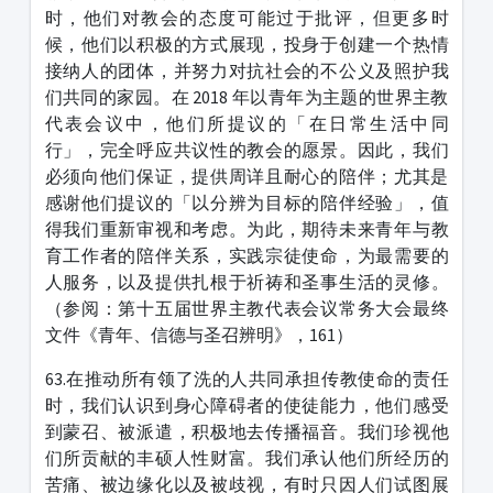
时，他们对教会的态度可能过于批评，但更多时
候，他们以积极的方式展现，投身于创建一个热情
接纳人的团体，并努力对抗社会的不公义及照护我
们共同的家园。在 2018 年以青年为主题的世界主教
代表会议中，他们所提议的「在日常生活中同
行」，完全呼应共议性的教会的愿景。因此，我们
必须向他们保证，提供周详且耐心的陪伴；尤其是
感谢他们提议的「以分辨为目标的陪伴经验」，值
得我们重新审视和考虑。为此，期待未来青年与教
育工作者的陪伴关系，实践宗徒使命，为最需要的
人服务，以及提供扎根于祈祷和圣事生活的灵修。
（参阅：第十五届世界主教代表会议常务大会最终
文件《青年、信德与圣召辨明》，161）
63.在推动所有领了洗的人共同承担传教使命的责任
时，我们认识到身心障碍者的使徒能力，他们感受
到蒙召、被派遣，积极地去传播福音。我们珍视他
们所贡献的丰硕人性财富。我们承认他们所经历的
苦痛、被边缘化以及被歧视，有时只因人们试图展