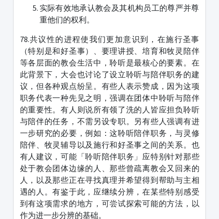
实际有效地承认教会及其机构员工的尊严并尊
重他们的权利。
78.共议性的进程使我们更加意识到，在施行圣事
（特别是和好圣事）、要理讲授、培育和牧灵陪伴
等各层面的教会生活中，聆听是最核心的要素。在
此背景下，大会也讨论了设立聆听与陪伴职务的建
议，但各种观点纷呈。有些人表示赞成，因为这项
职务代表一种先见之明，强调在团体中聆听与陪伴
的重要性。有人则说所有领了洗的人皆应担负聆听
与陪伴的任务，不需另设专职。另有些人强调有进
一步研究的必要，例如：这聆听陪伴职务，与灵修
陪伴、牧灵辅导以及施行和好圣事之间的关系。也
有人建议，可能「聆听陪伴职务」应特别针对那些
处于教会团体边缘的人、那些曾疏离教会又回来的
人，以及那些正在寻找真理并希望得到帮助与主相
遇的人。有鉴于此，应继续分辨，在某些特别感受
到有这项需求的地方，可尝试探索可能的方法，以
作为进一步分辨的基础。