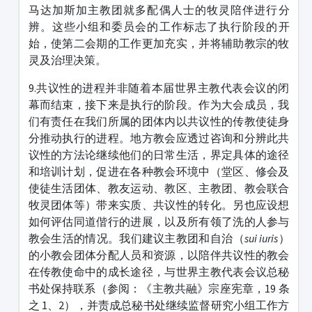
马达加斯加主教团就多配偶人士的牧灵陪伴进行分
辨。这些小组和委员会的工作标志了执行阶段的开
始，使第二会期的工作更加充实，并将辅助教宗的牧
灵及治理决策。
9.共议性的进程并非随着本届世界主教代表会议的闭
幕而结束，接下来是执行的阶段。作为大会成员，我
们有责任在我们所属的团体内以共议性的传教使徒身
分推动执行的进程。地方教会应透过咨询和分辨此共
议性的方法论继续他们的日常生活，界定具体的途径
和培训计划，促进在各种教会环境中（堂区、修会及
使徒生活团体、教友运动、教区、主教团、教会联合
牧灵团体等）带来实质、共议性的转化。另也应设想
如何评估同道偕行的进展，以及所有领了洗的人参与
教会生活的情况。我们建议主教团和自治（
sui iuris
）
的小教会团体分配人员和资源，以陪伴共议性的教会
在传教使命中的成长途径，与世界主教代表会议总秘
书处保持联系（参阅：《主教共融》宗座宪章，19 条
之 1、2），并责成总秘书处继续监督研究小组工作方