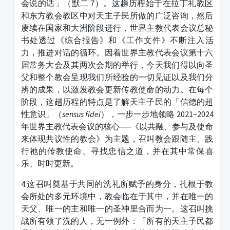
会说的话」（默二 7）。这趟历程始于在拉丁礼教区
和东方教会教区中对天主子民所做的广泛咨询，然后
赓续在国家和大洲阶段进行，世界主教代表会议总秘
书处透过《综合报告》和《工作文件》不断注入活
力，推进对话的循环。因着世界主教代表会议第十六
届常务大会及其两次会期的举行，今天我们得以向圣
父和整个教会呈现我们所经验的一切见证以及我们分
辨的成果，以激发教会更新传教使命的动力。在每个
阶段，这趟历程的特点是了解天主子民的「信德的超
性意识」（
sensus fidei
），一步一步地领略 2021~2024
年世界主教代表会议的核心──《以共融、参与及使命
来体现共议性的教会》为主题，召叫教会跟随主、践
行祂的传教使命、寻找忠信之道，并在其中常保喜
乐、时时更新。
4.这召叫奠基于共同的洗礼所赋予的身分，扎根于教
会所处的多元环境中，教会临在于其中，并在唯一的
天父、唯一的主和唯一的圣神里合而为一。这召叫挑
战所有领了洗的人，无一例外：「所有的天主子民都