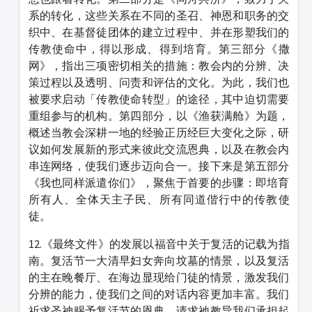
系的转化，这些关系在不同的圣召、神恩和职务的交
织中、在基督徒团体的建立过程中、并在形塑我们的
传教使命中，得以形成、得到培育。第三部分《撒
网》，指出三项密切相关的措施：教会内的分辨、决
策过程以及透明、问责和评估的文化。为此，我们也
被要求启动「传教使命转型」的途径，其中迫切需要
重组参与的机构。第四部分，以《渔获满舱》为题，
概述当教会深耕一地的经验正历经巨大变化之际，研
议如何发展新的形式来彼此交流恩典，以及在教会内
串连网络，使我们逐步迈向合一。接下来是第五部分
《我也同样派遣你们》，聚焦于首要的步骤：即培育
所有人、全体天主子民、所有同道偕行中的传教使
徒。
12.《最终文件》的发展以福音中关于复活的记载为指
南。复活节一大清早妇女奔向坟墓的情景，以及复活
的主在晚餐厅、在海边显现给门徒的情景，激发我们
分辨的能力，使我们之间的对话内容更加丰富。我们
祈求圣神赐予复活节的恩典，请求祂教导我们承担起