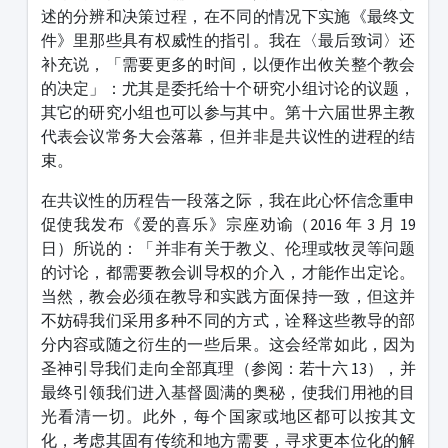
述的分辨和决策过程，在不同的情况下实施《最终文
件》里那些具有权威性的指引。我在〈最后致词〉还
补充说，「需要更多的时间，以便作出攸关整个教会
的决定」：尤其是委托给十个研究小组讨论的议题，
其它的研究小组也可以参与其中。第十六届世界主教
代表会议常务大会落幕，但并非是共议性的进程的结
束。
在共议性的历程告一段落之际，我在此心怀信念重申
促使我发布《爱的喜乐》宗座劝谕（2016 年 3 月 19
日）所说的：「并非有关于教义、伦理或牧灵等问题
的讨论，都需要教会训导权的介入，才能作出定论。
当然，教会必须在教导和实践方面保持一致，但这并
不妨碍我们采用多种不同的方式，诠释这些教导的部
分内容或随之衍生的一些后果。这会经常如此，因为
圣神引导我们走向全部真理（参阅：若十六 13），并
最终引领我们进入基督圆满的奥秘，使我们用祂的目
光看清一切。此外，每个国家或地区都可以按其文
化，考虑其固有传统和地方需要，寻求更本位化的解