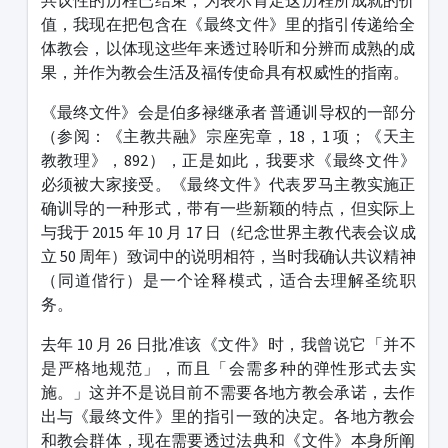
共议性的历程已结束，为表示肯定这历程所成就的价
值，我现在把包含在《最终文件》里的指引传递给全
体教会，以体现这些年来透过聆听和分辨而成熟的成
果，并作为教会生活及福传使命具有权威性的指南。
《最终文件》会是伯多禄继承者 普通训导权的一部分
（参阅：《主教共融》宗座宪章，18，1 项；《天主
教教理》，892），正是如此，我要求《最终文件》
必须被大家接受。《最终文件》代表罗马主教实施正
确训导的一种形式，带有一些新颖的特点，但实际上
与我于 2015 年 10 月 17 日（纪念世界主教代表会议成
立 50 周年）致词中的说明相符，当时我确认共议精神
（同道偕行）是一个诠释模式，适合去理解圣统职
务。
去年 10 月 26 日批准该《文件》时，我曾说它「并不
是严格地规范」，而且「会需多种的弹性形式去实
施。」这并不是说目前不需要各地方教会承诺，去作
出与《最终文件》里的指引一致的决定。各地方教会
和教会群体，现在需要透过法典和《文件》本身所阐