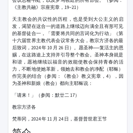
会议总秘书处，以及罗马教廷的所有部会。（参阅：
《主教共融》宗座宪章，19~21）
天主教会的共议性的历程，也是受到大公主义的启
发，渴望在这合一的道路上继续迈向满全且有形可见
的基督徒合一，「需要将共同的言词化为行动」（第
十六届世界主教代表会议常务大会，教宗方济各的最
后致词，2024 年 10 月 26 日）。愿圣神──复活主的恩
赐，在这路途上支持并引导整个教会。圣神本身就是
和谐，愿祂继续以福音的效能使教会保持青春的活
力，不断地使她革新，领她去和教会的净配（耶稣）
作完美的结合（参阅：《教会》教义宪章，4），因
为圣神和新娘（教会）都向主耶稣说：
「请来！」（参阅：默廿二 17）
教宗方济各
梵蒂冈，2024 年 11 月 24 日，基督普世君王节
简介