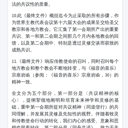
法的共议性的质量。
10.此《最终文件》概括迄今为止采取的所有步骤，作
为世界主教代表会议第十六届大会的成果呈交给圣父
教宗和各地方教会。它汇集了第一会期所产出的重要
共识、第一和第二会期之间那几个月内各地教会的回
馈，以及第二会期中、特别是透过灵修交谈而获致的
成熟共识。
11.《最终文件》响应传教使命的召叫，同时召叫每个
地方教会和整个教会不断地转变，与《福音的喜乐》
宗座劝谕（参阅：《福音的喜乐》宗座劝谕，30）的
精神一致。
全文分为五个部分，第一部分是〈共议精神的核
心〉，提纲挈领地阐明和培育未来神学和灵修的基
础，重申第一会期所提对共议精神（同道偕行）的共
同理解，并发展其灵修及先知性的视野。伴随着牧灵
和传教使命行动的转化，我们内心的感受、意象和思
想也跟着转化。第二部分是《同舟共济》，致力于关