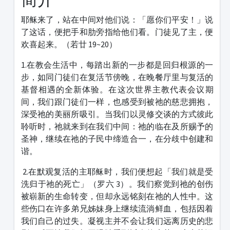
耶稣来了，站在中间对他们说：「愿你们平安！」说
了这话，便把手和肋旁指给他们看。门徒见了主，便
欢喜起来。（若廿 19~20）
1.在教会生活中，每踏出新的一步都是回归根源的一
步，如同门徒们在复活节傍晚，在晚餐厅里与复活的
基督相遇的全新体验。在这次世界主教代表会议期
间，我们跟门徒们一样，也感受到被祂的慈悲拥抱，
深受祂的美丽所吸引。当我们以灵修交谈的方式彼此
聆听时，祂就来到在我们中间：祂的临在及所赐予的
圣神，继续在祂的子民中缔造合一，在分歧中创建和
谐。
2.在默观复活的主耶稣时，我们便想起「我们就是受
洗归于祂的死亡」（罗六 3）。我们察觉到祂的创伤
被崭新的生命转变，但却永远铭刻在祂的人性中。这
些伤口在许多弟兄姊妹身上继续流淌鲜血，包括因着
我们自己的过失。凝视主并不会让我们远离历史的悲