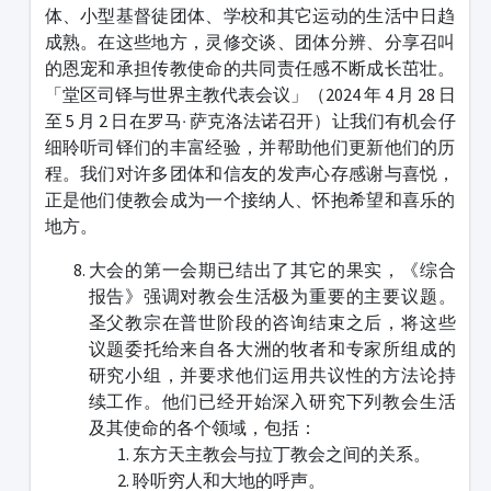
体、小型基督徒团体、学校和其它运动的生活中日趋
成熟。在这些地方，灵修交谈、团体分辨、分享召叫
的恩宠和承担传教使命的共同责任感不断成长茁壮。
「堂区司铎与世界主教代表会议」（2024 年 4 月 28 日
至 5 月 2 日在罗马‧ 萨克洛法诺召开）让我们有机会仔
细聆听司铎们的丰富经验，并帮助他们更新他们的历
程。我们对许多团体和信友的发声心存感谢与喜悦，
正是他们使教会成为一个接纳人、怀抱希望和喜乐的
地方。
大会的第一会期已结出了其它的果实，《综合
报告》强调对教会生活极为重要的主要议题。
圣父教宗在普世阶段的咨询结束之后，将这些
议题委托给来自各大洲的牧者和专家所组成的
研究小组，并要求他们运用共议性的方法论持
续工作。他们已经开始深入研究下列教会生活
及其使命的各个领域，包括：
东方天主教会与拉丁教会之间的关系。
聆听穷人和大地的呼声。