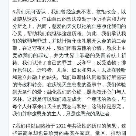
6.我们无可否认，我们曾经疲惫不堪、抗拒改变，以
及随从诱惑，任由自己的想法凌驾于聆听圣言和力行
分辨之上。然而，慈爱的天父以祂的仁慈净化我们的
心灵，帮助我们能继续这趟历程。为此，我们承认我
们的软弱与罪过，并以忏悔守夜礼展开大会的第二会
期，在这守夜礼中，我们怀着羞愧的心情，恳求上主
宽赦我们的罪过，并为世界上罪恶的受害者献上祈
祷。我们认清了自己的罪过：反和平；反受造物；排
斥原住民、迁移者、儿童、妇女和穷人；以及在聆听
和建立共融上的缺失。我们重新体认同道偕行所需要
的悔改和转变。在庆祝天主慈悲的圣事中，我们体验
到无条件的爱：融化我们的心硬，愿意敞开心门与人
来往。这就是何以我们愿意成为一个慈悲的教会，与
每个人分享来自天主的宽恕与和好：这纯粹是恩宠，
我们并非这恩宠的主人，只是这恩宠的见证者。
7.我们得以目睹始于 2021 年共议性的历程的初果，这
些最简单却也最珍贵的果实在家庭、堂区、推动团