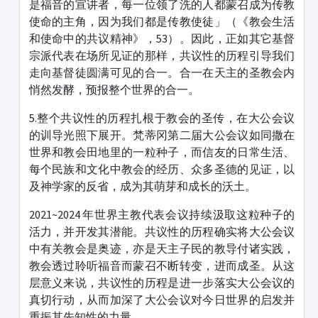
是福音的宣讲者，每一位领了洗的人都蒙召成为传教
使命的主角，因为我们都是传教使徒」（《教会生活
和使命中的共议精神》，53）。因此，正如其它基督
宗派代表在场所见证的那样，共议性的历程引导我们
走向基督徒圆满可见的合一。合一在天主的圣教会内
悄然发酵，预报整个世界的合一。
5.整个共议性的历程扎根于教会的圣传，在大公会议
的训导光照下展开。梵蒂冈第二届大公会议如同撒在
世界和教会田地里的一粒种子，而信友的日常生活、
每个民族和文化中教会的经历、众多圣德的见证，以
及神学家的反省，成为其萌芽和成长的沃土。
2021~2024 年世界主教代表会议持续汲取这粒种子的
活力，并开发其潜能。共议性的历程确实将大公会议
中有关教会是奥迹，亦是天主子民的教导付诸实践，
教会透过聆听福音而蒙召不断转变，进而成圣。从这
层意义来说，共议性的历程是进一步落实大公会议的
真切行动，从而加深了大公会议对今日世界的启发并
重振其先知性的力量。