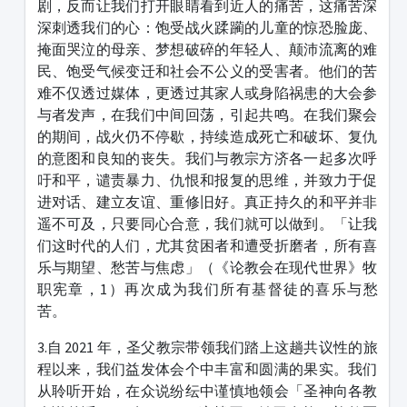
剧，反而让我们打开眼睛看到近人的痛苦，这痛苦深
深刺透我们的心：饱受战火蹂躏的儿童的惊恐脸庞、
掩面哭泣的母亲、梦想破碎的年轻人、颠沛流离的难
民、饱受气候变迁和社会不公义的受害者。他们的苦
难不仅透过媒体，更透过其家人或身陷祸患的大会参
与者发声，在我们中间回荡，引起共鸣。在我们聚会
的期间，战火仍不停歇，持续造成死亡和破坏、复仇
的意图和良知的丧失。我们与教宗方济各一起多次呼
吁和平，谴责暴力、仇恨和报复的思维，并致力于促
进对话、建立友谊、重修旧好。真正持久的和平并非
遥不可及，只要同心合意，我们就可以做到。「让我
们这时代的人们，尤其贫困者和遭受折磨者，所有喜
乐与期望、愁苦与焦虑」（《论教会在现代世界》牧
职宪章，1）再次成为我们所有基督徒的喜乐与愁
苦。
3.自 2021 年，圣父教宗带领我们踏上这趟共议性的旅
程以来，我们益发体会个中丰富和圆满的果实。我们
从聆听开始，在众说纷纭中谨慎地领会「圣神向各教