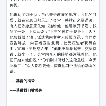
称扬。
他来到了纳匝肋，自己曾受教养的地方；照他的习
惯，就在安息日那天进了会堂，并站起来要诵读。
有人把依撒意亚先知书递给他；他遂展开书卷，找
到了一处，上边写说：“上主的神临于我身上，因为
他给我傅了油，派遣我向贫穷人传报喜讯，向俘虏
宣告释放，向盲者宣告复明，使受压迫者获得自
由，宣布上主恩慈之年。”他把书卷卷起来，交给侍
役，就坐下了。会堂内众人的眼睛都注视着他。他
便开始对他们说：“你们刚才听过的这段圣经，今天
应验了。”众人都称赞他，惊奇他口中所说的动听的
话。
——基督的福音
——基督我们赞美你