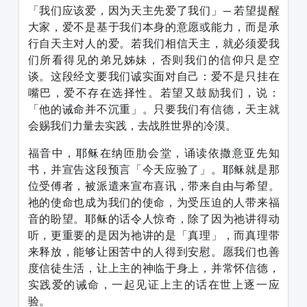
「我们应该爱，因为天主先爱了我们」— 若望提醒
大家，爱不是基于我们本身的意愿或能力，而是承
行自天主对人的爱。若我们相信天主，就必须爱我
们所看得见的弟兄姊妹，否则我们的信仰只是空
谈。这段经文要我们诚实面对自己：爱不是只挂在
嘴巴，爱不存在选择性。若望又鼓励我们，说：
「他的诫命并不沉重」。只要我们有信德，天主就
会赐我们力量去实践，去战胜世界的冷漠。
福音中，耶稣在纳匝肋会堂，诵读依撒意亚先知
书，并宣告这段预言「今天应验了」。耶稣就是那
位受傅者，被派遣来宣布喜讯，带来自由与希望。
祂的使命也成为我们的使命，为受压迫的人带来福
音的盼望。耶稣的话令人惊奇，除了因为祂讲得动
听，更重要的是因为祂讲的是「真理」，而真理带
来释放，能够让困苦中的人得到安慰。愿我们也善
度信徒生活，让上主的神临于身上，并常怀信德，
实践爱的诫命，一起见证上主的话在世上逐一应
验。