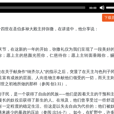
Use
00:00
Up/
下载
Arr
key
十四世在圣伯多禄大殿主持弥撒，在讲道中，他分享说：
to
incr
or
dec
庆节，在这新的一年的开始，弥撒礼仪为我们呈现了一段美好
volu
你；愿上主的慈颜光照你，仁慈待你；愿上主转面垂顾你，
在关于献身作“纳齐尔人”的指示之后，突显了在天主与色列子
且富有成效的层面。人向造物主奉献他们领受的一切，而天主
之初祂所做的那样（参阅 创1:31）。
列子民，是一个获得了自由的民族——他们是因着天主的干预和
漫长的奴役后获得了新生的人。在埃及，他们曾享受过一些舒
有一定程度的稳定生活。但这是以失去自由为代价的；他们被
来越少的暴政的压迫（参阅 出5:6-7）。如今，在旷野中，许