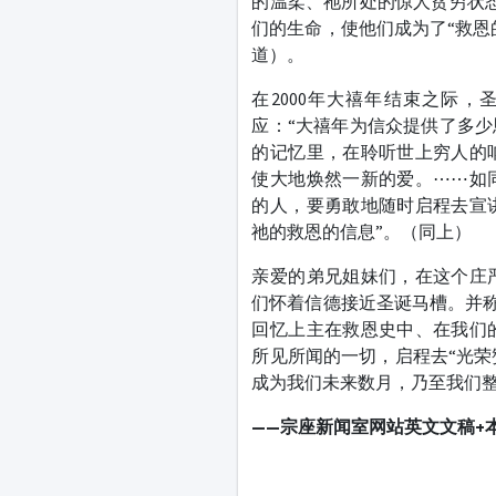
的温柔、祂所处的惊人贫穷状
们的生命，使他们成为了“救恩的
道）。
在2000年大禧年结束之际
应：“大禧年为信众提供了多
的记忆里，在聆听世上穷人的
使大地焕然一新的爱。⋯⋯如
的人，要勇敢地随时启程去宣
祂的救恩的信息”。（同上）
亲爱的弟兄姐妹们，在这个庄
们怀着信德接近圣诞马槽。并称
回忆上主在救恩史中、在我们
所见所闻的一切，启程去“光荣
成为我们未来数月，乃至我们
——宗座新闻室网站
英文文稿+