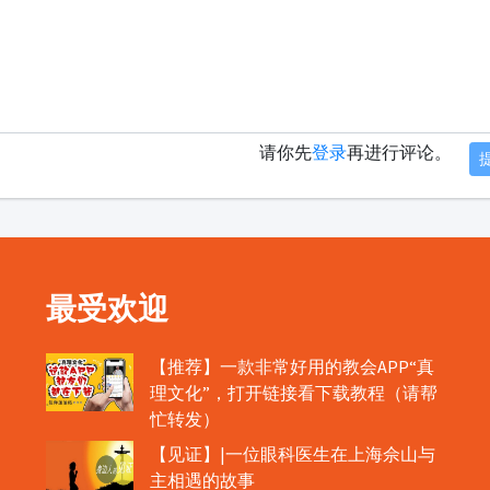
请你先
登录
再进行评论。
最受欢迎
【推荐】一款非常好用的教会APP“真
理文化”，打开链接看下载教程（请帮
忙转发）
【见证】|一位眼科医生在上海佘山与
主相遇的故事