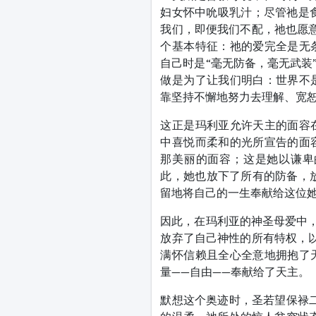
妇女怀中吮吸乳汁；尽管祂是食粮
我们，即便我们不配，祂也愿意这
个基本特征：祂的爱完全是无
自己时是“毫无防备，毫无武装
做是为了让我们明白：世界不
靠坚持不懈地努力去理解、宽
这正是玛利亚允许天主的面容
中喜悦而柔和的光所宣告的面
那美丽的面容；这是她以谦卑
此，她也放下了所有的防备，
留地将自己的一生奉献给这位
因此，在玛利亚的神圣母爱中，
放弃了自己神性的所有特权，以
满怀信赖且全心全意地拥抱了
量——自由——奉献给了天主。
默想这个奥迹时，圣若望保禄