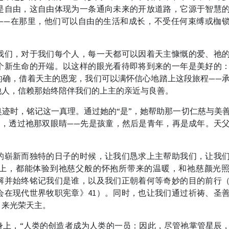
是自由，这自由体现为一条通向未来的开放道路，它源于智慧
——在那里，他们可以自由的生活和成长，不受任何束缚或枷
。
我们，对于我们每个人，每一天都可以因着天主慷慨的爱、祂
个新生命的开端。以这样的眼光看待即将到来的一年是美好的
的确，借着天主的恩宠，我们可以满怀信心地踏上这段旅程——
他人，信赖那始终陪伴我们的上主的亲近与良善。
迹时，铭记这一真理。通过她的“是”，她帮助那一切仁慈与美
容，透过祂那双眼睛——先是孩童，然后是青年，再是成年。天
。
的崭新而独特的日子的时候，让我们恳求上主帮助我们，让我
上，都能体验到祂慈父般的怀抱所带来的温暖，和祂慈颜光
解并始终铭记我们是谁，以及我们正朝着何等奇妙的目的前行
会在现代世界牧职宪章》41）。同时，也让我们通过祈祷、圣
，来光荣天主。
身上，“人类的创造者成为人类的一员：因此，尽管祂掌管星辰