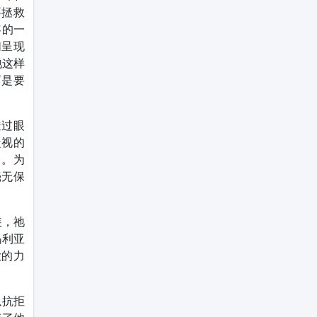
要拯救
容的一
们呈现
祂这样
而是要
透过眼
凝视的
容。为
毫无保
装，祂
玛利亚
大的力
以抗拒