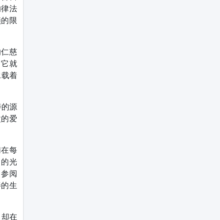
的律法
锁的限
的仁慈
：它就
承载着
善的源
父的爱
们在每
照的光
（参阅
善的生
，却在