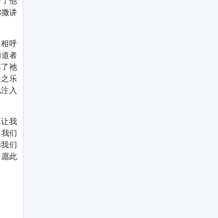
变了他
弥撒讲
省相呼
殉道者
摸了祂
遇之乐
化注入
，让我
，我们
为我们
。愿此