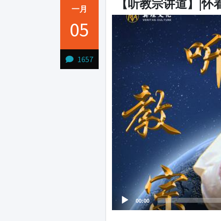
【听教宗讲道】|怀
一月
Video
Audio
05
Player
Player
1657
00:00
1231231