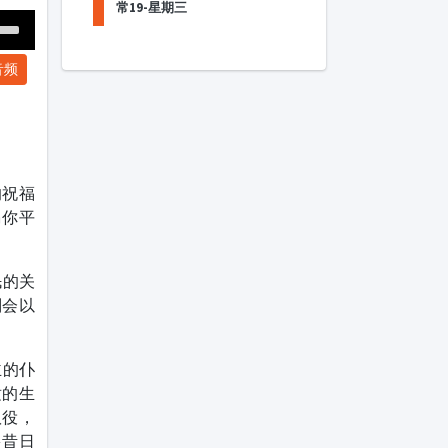
常19-星期三
Down
音频
ow
s
ease
rease
的祝福
me.
赐你平
民的关
则会以
主的仆
适的生
奴役，
多昔日