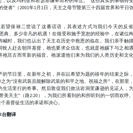
态，以及玛利亚和若瑟那谦卑简朴的举止。”这些真实的事物转
使者”（2001年1月1日，天主之母节暨第三十四届世界和平日
，圣若望保禄二世说了这番话语，其表述方式与我们今天的反
少恩典、多少非凡的机遇！在领受和施予宽恕的经验中，在诸位
呐喊时，我们也认出了天主在历史中救恩的临在。我们亲手触
同牧人赶去朝拜基督，祂也要求众信友，也就是祂赐下与之相
讲祂亘古而常新的福音。祂派遣他们来为我们的人类历史和文
严的节日里，在新年之初，并在以希望为题的禧年的结束之际
之为“没有武装且能解除武装的和平之地、祝福之所”，在那里
的生活里行的奇事。然后敦促我们效法岩洞里谦逊的见证人，
赞美天主”（路2:20），为我们所看到的和所听到的一切而欢呼
整个基督徒生活的承诺和决心。
本台翻译