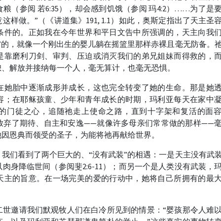
（参阅 若6:35），却会感到饥饿（参阅 玛4:2）……为了是
样做。”（《讲道集》191, 1.1）如此，奥斯定指出了天主圣
条件的。正如我在今年世界和平日文告中所强调的，天主向我
”的，就像一个刚出生的婴儿躺在摇篮里那样赤裸且毫无防备。
是靠磨利刀剑、审判、压迫或消灭我们的弟兄姐妹而得救的，
恕、解放并接纳每一个人，毫无算计，也毫无恐惧。
在她胎中逐渐成形并成长，这也完全转变了她的生命。那是她
容；在耶稣孩童、少年和青年成长的时期，玛利亚每天在家中
的门徒之心，追随祂走上使命之路，直到十字架和复活的面
放弃了期待、自主和安逸——就像许多母亲们常常做的那样——
她因恩典而领受的圣子，为能将祂再献给世界。
我们看到了两个巨大的、“没有武装”的相遇：一是天主没有武
肉身降临世间（参阅斐2:6-11）；而另一个是人类没有武装，
天主的旨意。在一场完美的爱的行动中，她将自己所拥有的最
二世邀请我们默观牧人们在白冷所见到的情景：“婴孩那令人难