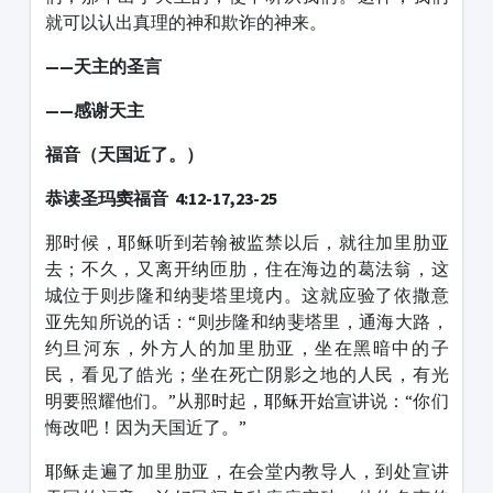
就可以认出真理的神和欺诈的神来。
——天主的圣言
——感谢天主
福音（天国近了。）
恭读圣玛窦福音 4:12-17,23-25
那时候，耶稣听到若翰被监禁以后，就往加里肋亚
去；不久，又离开纳匝肋，住在海边的葛法翁，这
城位于则步隆和纳斐塔里境内。这就应验了依撒意
亚先知所说的话：“则步隆和纳斐塔里，通海大路，
约旦河东，外方人的加里肋亚，坐在黑暗中的子
民，看见了皓光；坐在死亡阴影之地的人民，有光
明要照耀他们。”从那时起，耶稣开始宣讲说：“你们
悔改吧！因为天国近了。”
耶稣走遍了加里肋亚，在会堂内教导人，到处宣讲