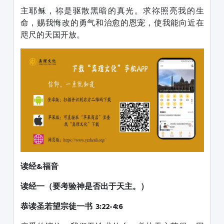
主耶稣，祢是驱散黑暗的真光。求祢照亮我的生
命，赐我悔改的勇气和治愈的恩宠，使我能向近在
咫尺的天国开放。
读经&福音
读经一（要考验神是否出于天主。）
恭读圣若望宗徒一书 3:22-4:6