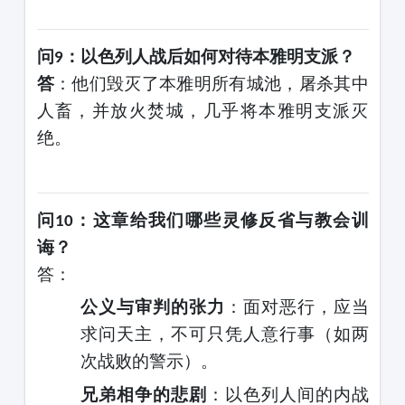
问
：以色列人战后如何对待本雅明支派？
9
答
：他们毁灭了本雅明所有城池，屠杀其中
人畜，并放火焚城，几乎将本雅明支派灭
绝。
问
：这章给我们哪些灵修反省与教会训
1
0
诲？
答
：
公义与审判的张力
：面对恶行，应当
求问天主，不可只凭人意行事（如两
次战败的警示）。
兄弟相争的悲剧
：以色列人间的内战