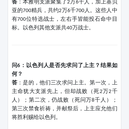
答
：本雅明支派聚集了
万
千人，加上基贝
2
6
亚的
精兵，共约
万
千
人。这些人中
700
2
6
700
有
位特选战士，左右手皆能投石命中目
700
标。以色列其他支派共
万战士。
40
问
：以色列人是否先求问了上主？结果如
6
何？
答
：是的，他们三次求问上主。第一次，上
主命犹大支派先上，但却战败（死
万
千
2
2
人）；第二次，仍战败（死
问
万
千人）；
8
第三次禁食祈祷，并献祭后，上主应允他们
将胜利赐给以色列。