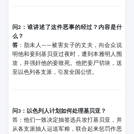
问
：谁讲述了这件恶事的经过？内容是什
2
么？
答
：肋未人
被害女子的丈夫，向会众说
——
明他和妾到基贝亚过夜时，遭到本雅明人围
攻，并强奸他的妾致死。他把妾尸切块，送
至以色列各支派，引发全国公愤。
问
：以色列人计划如何处理基贝亚？
3
答
：他们一致决定抽签选兵攻打基贝亚，并
从各支派抽人运送军粮，联合起来惩罚作恶