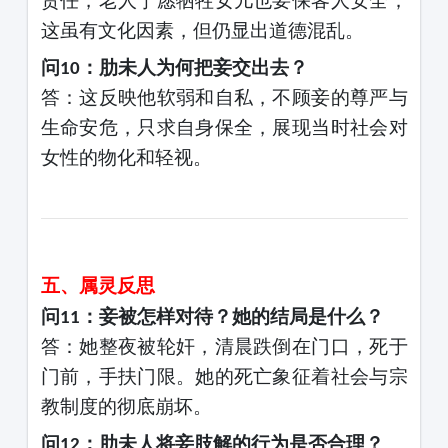
责任，老人宁愿牺牲女儿也要保客人安全；
这虽有文化因素，但仍显出道德混乱。
问
：肋未人为何把妾交出去？
10
答：这反映他软弱和自私，不顾妾的尊严与
生命安危，只求自身保全，展现当时社会对
女性的物化和轻视。
五、属灵反思
问
：妾被怎样对待？她的结局是什么？
11
答：她整夜被轮奸，清晨跌倒在门口，死于
门前，手扶门限。她的死亡象征着社会与宗
教制度的彻底崩坏。
问
：肋未人将妾肢解的行为是否合理？
12