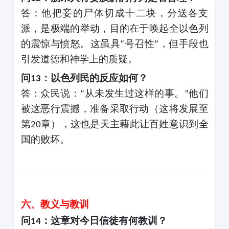
答：他把妾的尸体切成十二块，分送各支
派，是极端的举动，目的在于唤起全以色列
的震惊与愤怒。这虽具
号召性
，但手段也
“
”
引发道德和神学上的质疑。
问
：以色列民的反应如何？
13
答：众民说：
从未发生过这样的事。
他们
“
”
被这恶行震撼，准备采取行动（这将发展至
第
章），这也是天主藉此让百姓意识到全
20
国的败坏。
六、教义与教训
问
：这章对今日信徒有何教训？
14