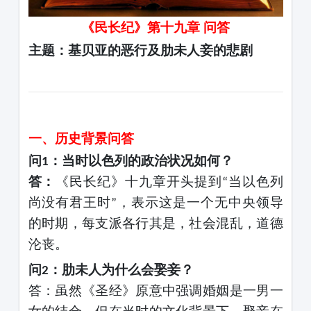
《民长纪》第十九章
问答
主题：基贝亚的恶行及肋未人妾的悲剧
一、历史背景问答
问
：当时以色列的政治状况如何？
1
答：
《民长纪》十九章开头提到
当以色列
“
尚没有君王时
，表示这是一个无中央领导
”
的时期，每支派各行其是，社会混乱，道德
沦丧。
问
：肋未人为什么会娶妾？
2
答：虽然《圣经》原意中强调婚姻是一男一