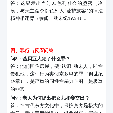
答：这显示出当时以色列社会的堕落与冷
漠，与天主命令以色列人
爱护旅客
的律法
“
”
精神相违背（参阅：肋未纪
）。
19:34
四、罪行与反应问答
问
：基贝亚人犯了什么罪？
8
答：他们围住房屋，要
认识
肋未人，即性
“
”
侵犯他，这种行为类似索多玛的罪（创世纪
章），是严重的同性性暴力企图，是极重
19
的罪恶。
问
：老人为何提出把女儿和妾交出？
9
答：在古代东方文化中，保护宾客是极大的