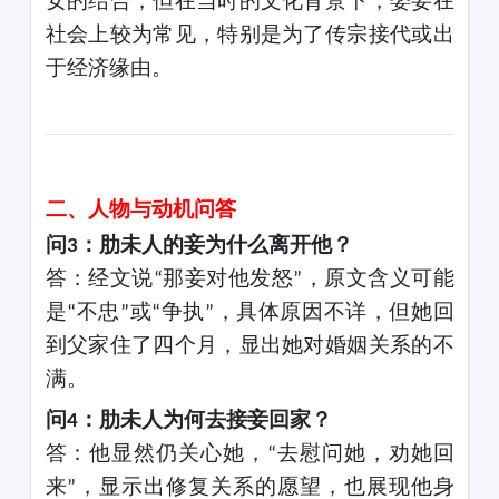
女的结合，但在当时的文化背景下，娶妾在
社会上较为常见，特别是为了传宗接代或出
于经济缘由。
二、人物与动机问答
问
：肋未人的妾为什么离开他？
3
答：经文说
那妾对他发怒
，原文含义可能
“
”
是
不忠
或
争执
，具体原因不详，但她回
“
”
“
”
到父家住了四个月，显出她对婚姻关系的不
满。
问
：肋未人为何去接妾回家？
4
答：他显然仍关心她，
去慰问她，劝她回
“
来
，显示出修复关系的愿望，也展现他身
”