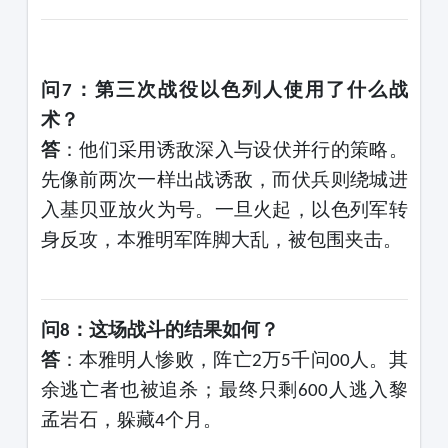
问
：第三次战役以色列人使用了什么战
7
术？
答
：他们采用诱敌深入与设伏并行的策略。
先像前两次一样出战诱敌，而伏兵则绕城进
入基贝亚放火为号。一旦火起，以色列军转
身反攻，本雅明军阵脚大乱，被包围夹击。
问
：这场战斗的结果如何？
8
答
：本雅明人惨败，阵亡
万
千
问
人。其
2
5
00
余逃亡者也被追杀；最终只剩
人逃入黎
600
孟岩石，躲藏
个月。
4