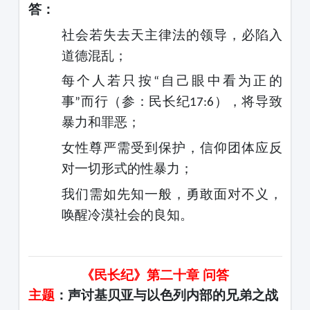
答：
社会若失去天主律法的领导，必陷入
道德混乱；
每个人若只按
自己眼中看为正的
“
事
而行（参：民长纪
），将导致
”
17:6
暴力和罪恶；
女性尊严需受到保护，信仰团体应反
对一切形式的性暴力；
我们需如先知一般，勇敢面对不义，
唤醒冷漠社会的良知。
《民长纪》第二十章
问答
主题
：声讨基贝亚与以色列内部的兄弟之战