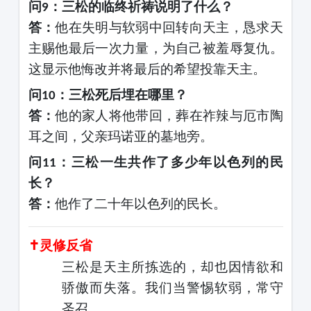
问
：三松的临终祈祷说明了什么？
9
答：
他在失明与软弱中回转向天主，恳求天
主赐他最后一次力量，为自己被羞辱复仇。
这显示他悔改并将最后的希望投靠天主。
问
：三松死后埋在哪里？
10
答：
他的家人将他带回，葬在祚辣与厄市陶
耳之间，父亲玛诺亚的墓地旁。
问
：三松一生共作了多少年以色列的民
11
长？
答：
他作了二十年以色列的民长。
✝灵修反省
三松是天主所拣选的，却也因情欲和
骄傲而失落。我们当警惕软弱，常守
圣召。