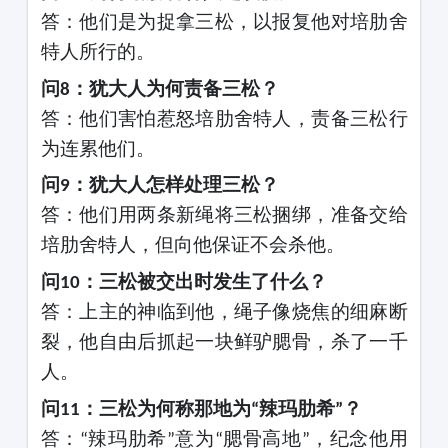
答：他们是为捉拿三松，以报复他对培肋舍
特人所行的。
问
：犹大人为何责备三松？
8
答：他们害怕惹怒培肋舍特人，责备三松行
为连累他们。
问
：犹大人怎样处理三松？
9
答：他们用两条新绳将三松捆绑，准备交给
培肋舍特人，但向他保证不会杀他。
问
：三松被交出时发生了什么？
10
答：上主的神临到他，绳子像烧焦的细麻断
裂，他自由后抓起一块鲜驴腮骨，杀了一千
人。
问
：三松为何称那地为
辣玛肋希
？
11
“
”
答：
辣玛肋希
意为
腮骨高地
，纪念他用
“
”
“
”