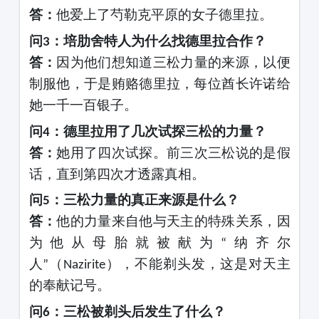
答：
他爱上了芍勒克平原的女子德里拉。
问
：培肋舍特人为什么找德里拉合作？
3
答：
因为他们想知道三松力量的来源，以便
制服他，于是贿赂德里拉，每位酋长许诺给
她一千一百银子。
问
：德里拉用了几次试探三松的力量？
4
答：
她用了四次试探。前三次三松说的是假
话，直到第四次才透露真相。
问
：三松力量的真正来源是什么？
5
答：
他的力量来自他与天主的特殊关系，因
为他从母胎就被献为
纳齐尔
“
人
（
），不能剃头发，这是对天主
”
Nazirite
的奉献记号。
问
：三松被剃头后发生了什么？
6