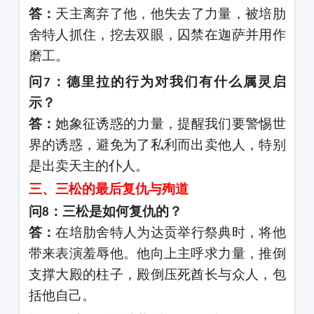
答：
天主离弃了他，他失去了力量，被培肋
舍特人抓住，挖去双眼，囚禁在迦萨并用作
磨工。
问
：德里拉的行为对我们有什么属灵启
7
示？
答：
她象征诱惑的力量，提醒我们要警惕世
界的诱惑，避免为了私利而出卖他人，特别
是出卖天主的仆人。
三、三松的最后复仇与殉道
问
：三松是如何复仇的？
8
答：
在培肋舍特人为达贡举行祭典时，将他
带来表演羞辱他。他向上主呼求力量，推倒
支撑大殿的柱子，殿倒压死酋长与众人，包
括他自己。