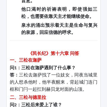
旨意。
他口渴时的祈祷表明，即使强如三
松，也需要依靠天主才能继续使命。
泉水的涌出
预示
着天主是生命与复兴
的泉源，回应信德的呼求。
《民长纪》第十六章
问答
一、三松在迦萨
问
：三松在迦萨遇到了什么事？
1
答：
三松去迦萨找了一位妓女，同夜当城里
的人想杀他时，他半夜醒来，背起城门连门
框和门闩一起扛到赫贝龙对面的山顶。
二、三松与德里拉
问
：三松后来爱上了谁？
2