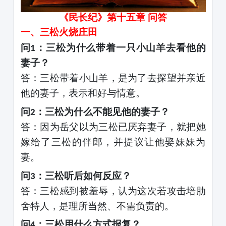
《民长纪》第十五章
问答
一、三松火烧庄田
问
：三松为什么带着一只小山羊去看他的
1
妻子？
答：三松带着小山羊，是为了去探望并亲近
他的妻子，表示和好与情意。
问
：三松为什么不能见他的妻子？
2
答：因为岳父以为三松已厌弃妻子，就把她
嫁给了三松的伴郎，并提议让他娶妹妹为
妻。
问
：三松听后如何反应？
3
答：三松感到被羞辱，认为这次若攻击培肋
舍特人，是理所当然、不需负责的。
问
：三松用什么方式报复？
4