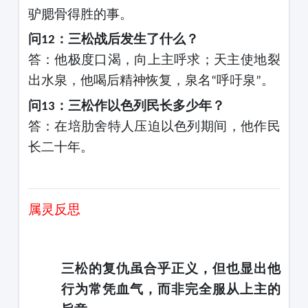
驴腮骨得胜的事。
问
：三松战后发生了什么？
12
答：他极度口渴，向上主呼求；天主使地裂
出水泉，他喝后精神恢复，泉名
呼吁泉
。
“
”
问
：三松作以色列民长多少年？
13
答：在培肋舍特人压迫以色列期间，他作民
长二十年。
属灵反思
三松的复仇虽合乎正义，但也显出他
行为常凭血气，而非完全服从上主的