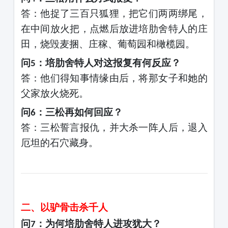
答：他捉了三百只狐狸，把它们两两绑尾，
在中间放火把，点燃后放进培肋舍特人的庄
田，烧毁麦捆、庄稼、葡萄园和橄榄园。
问
：培肋舍特人对这报复有何反应？
5
答：他们得知事情缘由后，将那女子和她的
父家放火烧死。
问
：三松再如何回应？
6
答：三松誓言报仇，并大杀一阵人后，退入
厄坦的石穴藏身。
二、以驴骨击杀千人
问
：为何培肋舍特人进攻犹大？
7