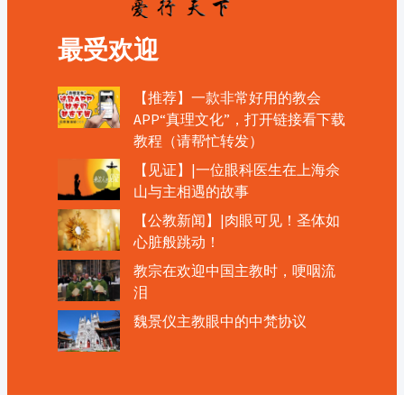
最受欢迎
【推荐】一款非常好用的教会
APP“真理文化”，打开链接看下载
教程（请帮忙转发）
【见证】|一位眼科医生在上海佘
山与主相遇的故事
【公教新闻】|肉眼可见！圣体如
心脏般跳动！
教宗在欢迎中国主教时，哽咽流
泪
魏景仪主教眼中的中梵协议