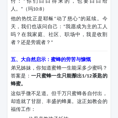
付：
你们白白得来的，也要白白给
“
人。
（玛
）
”
10:8
他的热忱正是耶稣
动了慈心
的延续。今
“
”
天，我们也该问自己：
我愿成为主的工人
“
吗？在我家庭、社区、职场中，我是收割
者？还是旁观者？
”
五、大自然启示：蜜蜂的劳苦与慷慨
弟兄姊妹，你知道蜜蜂一生能采多少蜜吗？
答案是：
一只蜜蜂一生只能酿出
茶匙的
1/12
蜂蜜。
这似乎微不足道。但千万只蜜蜂各自付出，
却造就了甘甜、丰盛的蜂巢。这正如教会的
福传工作：