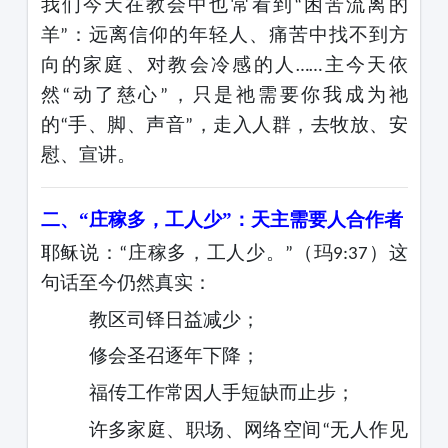
我们今天在教会中也常看到
困苦流离的
“
羊
：远离信仰的年轻人、痛苦中找不到方
”
向的家庭、对教会冷感的人
主今天依
……
然
动了慈心
，只是祂需要你我成为祂
“
”
的
手、脚、声音
，走入人群，去牧放、安
“
”
慰、宣讲。
二、
“庄稼多，工人少”：天主需要人合作者
耶稣说：
庄稼多，工人少。
（玛
）这
“
”
9:37
句话至今仍然真实：
教区司铎日益减少；
修会圣召逐年下降；
福传工作常因人手短缺而止步；
许多家庭、职场、网络空间
无人作见
“