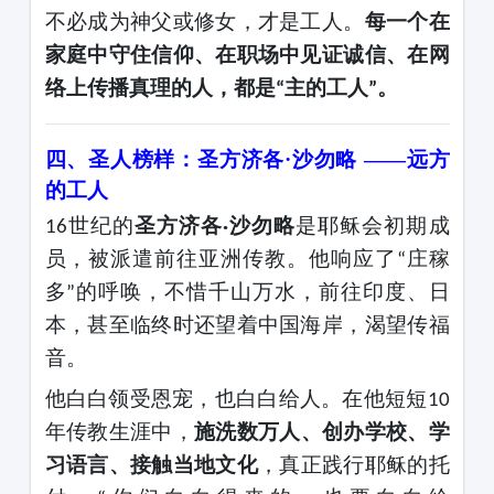
不必成为神父或修女，才是工人。
每一个在
家庭中守住信仰、在职场中见证诚信、在网
络上传播真理的人，都是
主的工人
。
“
”
四、圣人榜样：圣方济各
·沙勿略 ——远方
的工人
世纪的
圣方济各
沙勿略
是耶稣会初期成
16
·
员，被派遣前往亚洲传教。他响应了
庄稼
“
多
的呼唤，不惜千山万水，前往印度、日
”
本，甚至临终时还望着中国海岸，渴望传福
音。
他白白领受恩宠，也白白给人。在他短短
10
年传教生涯中，
施洗数万人、创办学校、学
习语言、接触当地文化
，真正践行耶稣的托