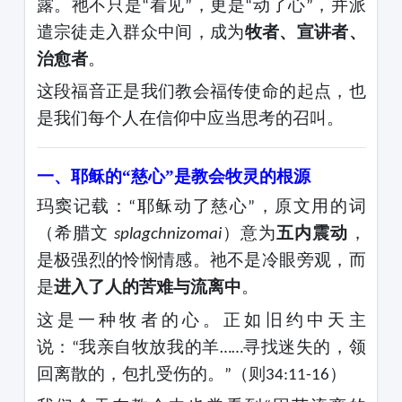
露。祂不只是
看见
，更是
动了心
，并派
“
”
“
”
遣宗徒走入群众中间，成为
牧者、宣讲者、
治愈者
。
这段福音正是我们教会福传使命的起点，也
是我们每个人在信仰中应当思考的召叫。
一、耶稣的
“慈心”是教会牧灵的根源
玛窦记载：
耶稣动了慈心
，原文用的词
“
”
（希腊文
）意为
五内震动
，
splagchnizomai
是极强烈的怜悯情感。祂不是冷眼旁观，而
是
进入了人的苦难与流离中
。
这是一种牧者的心。正如旧约中天主
说：
我亲自牧放我的羊
寻找迷失的，领
“
……
回离散的，包扎受伤的。
（则
）
”
34:11-16