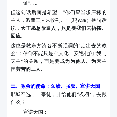
证
”……
但这句话后面是希望：
你们应当求庄稼的
“
主人，派遣工人来收割。
（玛
）换句话
”
9:38
说，
天主愿意派遣人，只是要我们去祈祷、
回应。
这也是教宗方济各不断强调的
走出去的教
“
会
：信仰不能只是个人化、安逸化的
我与
”
“
天主
的关系，而是要成为
为他人、为天主
”
国劳苦的工人。
三、教会的使命：医治、驱魔、宣讲天国
耶稣召选十二宗徒，并给他们
权柄
，去做
“
”
什么？
宣讲天国；