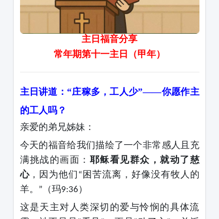
主日福音
分享
常年期第十一主日
（
甲年
）
主日讲道：
“庄稼多，工人少”——你愿作主
的工人吗？
亲爱的弟兄姊妹：
今天的福音给我们描绘了一个非常感人且充
满挑战的画面：
耶稣看见群众，就动了慈
心
，因为他们
困苦流离，好像没有牧人的
“
羊。
（玛
）
”
9:36
这是天主对人类深切的爱与怜悯的具体流