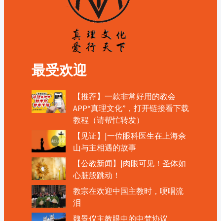
最受欢迎
【推荐】一款非常好用的教会
APP“真理文化”，打开链接看下载
教程（请帮忙转发）
【见证】|一位眼科医生在上海佘
山与主相遇的故事
【公教新闻】|肉眼可见！圣体如
心脏般跳动！
教宗在欢迎中国主教时，哽咽流
泪
魏景仪主教眼中的中梵协议