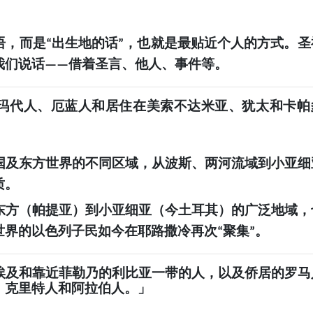
语，而是
出生地的话
，也就是最贴近个人的方式。圣
“
”
我们说话
借着圣言、他人、事件等。
——
玛代人、厄蓝人和居住在美索不达米亚、犹太和卡帕
国及东方世界的不同区域，从波斯、两河流域到小亚细
质。
东方（帕提亚）到小亚细亚（今土耳其）的广泛地域，
世界的以色列子民如今在耶路撒冷再次
聚集
。
“
”
埃及和靠近菲勒乃的利比亚一带的人，以及侨居的罗马
、克里特人和阿拉伯人。」