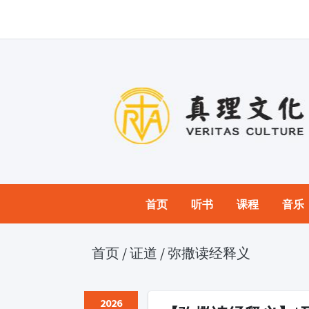
首页
听书
课程
音乐
首页
/
证道
/
弥撒读经释义
2026