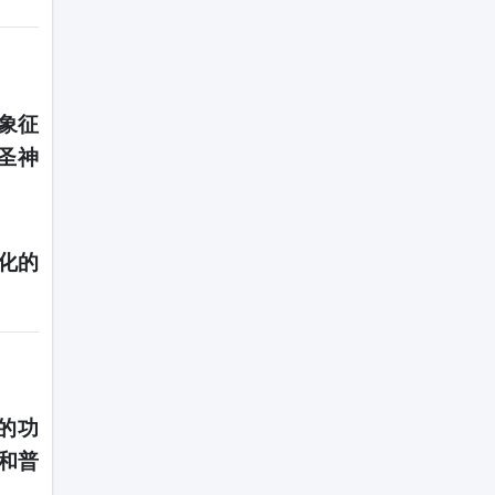
象征
圣神
化的
的功
和普