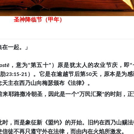
圣神降临节（甲年）
集在一起。」
，意为
第五十
）原是犹太人的农业节庆，即
ostē
“
”
“
见肋
）。它是在逾越节后第
天，原本是为感
23:15-21
50
念天主在西乃山向梅瑟颁布《法律》。
前来耶路撒冷朝圣，因此是一个
万民汇聚
的时刻，正
“
”
此时，而是象征新《盟约》的开始。旧约在西乃山赐法
使信徒不再只遵守外在法律，而由内在火焰所激发。