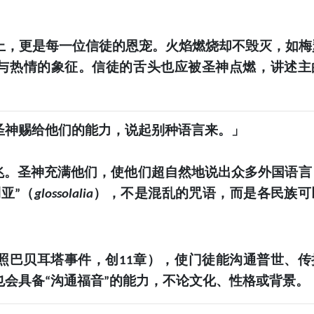
上，更是每一位信徒的恩宠。火焰燃烧却不毁灭，如梅
与热情的象征。信徒的舌头也应被圣神点燃，讲述主
圣神赐给他们的能力，说起别种语言来。」
兆。圣神充满他们，使他们超自然地说出众多外国语言
利亚
（
），不是混乱的咒语，而是各民族可
”
glossolalia
照巴贝耳塔事件，创
章），使门徒能沟通普世、传
11
也会具备
沟通福音
的能力，不论文化、性格或背景。
“
”