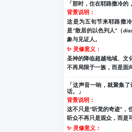
「那时，住在耶路撒冷的
背景说明：
这是为五旬节来耶路撒
是
散居的以色列人
（
“
”
dia
象与见证人。
✨ 灵修意义：
圣神的降临超越地域、文
不再局限于一族，而是面
「这声音一响，就聚集了
话。」
背景说明：
这不只是
听觉的奇迹
，
“
”
听众不再只是观众，而是
✨ 灵修意义：