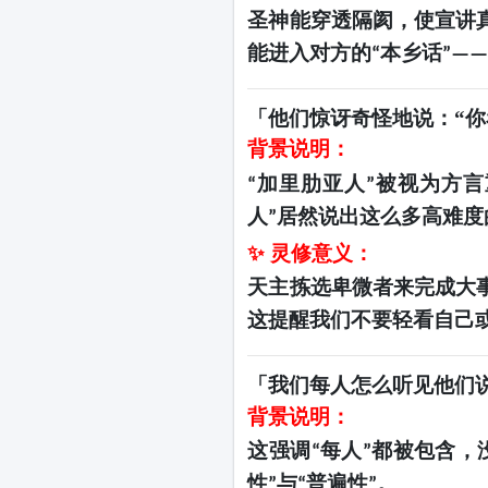
圣神能穿透隔阂，使宣讲
能进入对方的
本乡话
“
”—
「他们惊讶奇怪地说：
“
背景说明：
加里肋亚人
被视为方言
“
”
人
居然说出这么多高难度
”
✨ 灵修意义：
天主拣选卑微者来完成大
这提醒我们不要轻看自己
「我们每人怎么听见他们
背景说明：
这强调
每人
都被包含，
“
”
性
与
普遍性
。
”
“
”