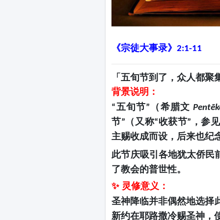
《宗徒大事录》
2:1-11
「五旬节到了，众人都聚
背景说明：
五旬节
（希腊文
“
”
Pentēk
节
（又称
收获节
，参
”
“
”
主赐收成而设，后来也纪
此节庆吸引各地犹太侨民
了教会的普世性。
✨ 灵修意义：
圣神降临并非偶然地选择
新约在耶路撒冷赐圣神，