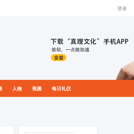
登录
祷
人物
视频
每日礼仪