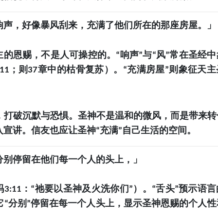
响声，好像暴风刮来，充满了他们所在的那座房屋。」
主的恩赐，不是人可操控的。
响声
与
风
常在圣经中
“
”
“
”
；则
章中的枯骨复苏）。
充满房屋
则象征天主
:11
37
“
”
，打破沉默与恐惧。圣神不是温和的微风，而是带来转
入宣讲。信友也应让圣神
充满
自己生活的空间。
“
”
分别停留在他们每一个人的头上，」
玛
：
祂要以圣神及火洗你们
）。
舌头
预示语言
3:11
“
”
“
”
它
分别
停留在每一个人头上，显示圣神恩赐的个人性
“
”