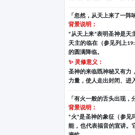
「忽然，从天上来了一阵
背景说明：
从天上来
表明圣神是天
“
”
天主的临在（参见列上
19
的圆满降临。
✨ 灵修意义：
圣神的来临既神秘又有力
力量，使人走出封闭、进
「有火一般的舌头出现，
背景说明：
火
是圣神的象征（参见
“
”
能，也代表福音的宣讲。
遍性。