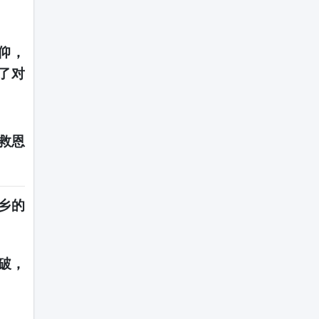
仰，
了对
救恩
乡的
破，