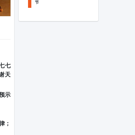
节
七七
谢天
预示
律；