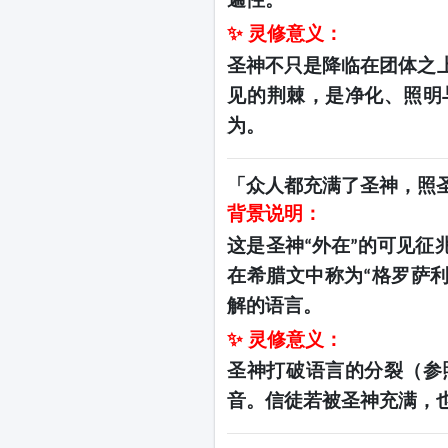
✨ 灵修意义：
圣神不只是降临在团体之
见的荆棘，是净化、照明
为。
「众人都充满了圣神，照
背景说明：
这是圣神
外在
的可见征
“
”
在希腊文中称为
格罗萨
“
解的语言。
✨ 灵修意义：
圣神打破语言的分裂（参
音。信徒若被圣神充满，