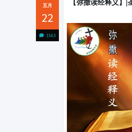
【弥撒读经释义】|
五月
22
1231231
1563