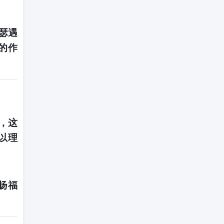
瑟遇
的作
，这
以理
扬福