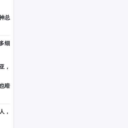
神总
多细
亚，
也暗
人，