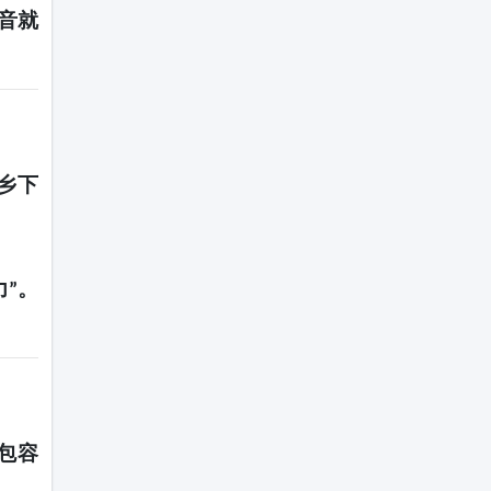
音就
乡下
力
。
”
包容