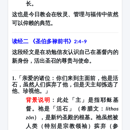
长。
这也是今日教会在牧灵、管理与福传中依然
可以仰赖的典范。
读经二
《圣伯多禄前书》
2:4–9
这段经文是在劝勉信友认识自己在基督内的
新身份，活出圣召的尊贵与使命。
1.「亲爱的诸位：你们来到主面前，他是活
石，虽然人们摈弃了他，但是天主却拣选了
他、珍视他。」
背景说明
：此处「主」是指
耶稣基
督
。祂是「活石」（希腊文：
lithos
），是新约圣殿的根基。祂虽然被
zōn
人类（特别是宗教领袖）摈弃（参