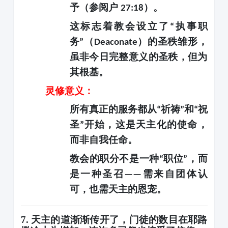
予（参阅户
）。
27:18
这标志着教会设立了
执事职
“
务
（
）的圣秩雏形，
”
Deaconate
虽非今日完整意义的圣秩，但为
其根基。
灵修意义：
所有真正的服务都从
祈祷
和
祝
“
”
“
圣
开始，这是天主化的使命，
”
而非自我任命。
教会的职分不是一种
职位
，而
“
”
是一种圣召
需来自团体认
——
可，也需天主的恩宠。
7. 天主的道渐渐传开了，门徒的数目在耶路