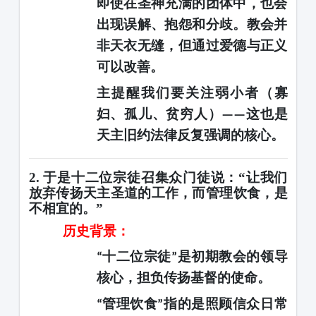
即使在圣神充满的团体中，也会
出现误解、抱怨和分歧。教会并
非天衣无缝，但通过爱德与正义
可以改善。
主提醒我们要关注弱小者（寡
妇、孤儿、贫穷人）
这也是
——
天主旧约法律反复强调的核心。
2. 于是十二位宗徒召集众门徒说：“让我们
放弃传扬天主圣道的工作，而管理饮食，是
不相宜的。”
历史背景：
十二位宗徒
是初期教会的领导
“
”
核心，担负传扬基督的使命。
管理饮食
指的是照顾信众日常
“
”