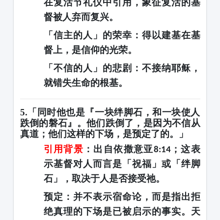
在复活节礼仪中引用，象征
复活的基
督被人弃而复兴
。
「信主的人」的荣幸
：得以建基在基
督上，是信仰的光荣。
「不信的人」的悲剧
：不接纳耶稣，
就错失生命的根基。
5.「同时他也是『一块绊脚石，和一块使人
跌倒的磐石』。他们跌倒了，是因为不信从
真道；他们这样的下场，是预定了的。」
引用背景
：出自依撒意亚
；这表
8:14
示基督对人而言是「祝福」或「绊脚
石」，取决于人是否接受祂。
预定
：并不表示宿命论，而是指出
拒
绝真理的下场
是已被启示的事实。天