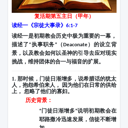
复活期第五主日（甲年）
读经一
《宗徒大事录》
6:1-7
读经一
是初期教会历史中极为重要的一幕，
描述了
执事职务
（
）的设立背
“
”
Deaconate
景，以及教会如何以圣神的引导去应对现实
挑战，维持团体的合一与福音的扩展。
1. 那时候，门徒日渐增多，说希腊话的犹太
人，抱怨希伯来人， 因为他们在日常的供给
上， 忽略了他们的寡妇。
历史背景：
门徒日渐增多
说明初期教会在
“
”
耶路撒冷迅速发展，信徒不断增
加。