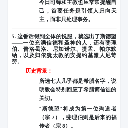
今日司铎和主教也应常常提醒自
己，首要任务是引领人归向天
主，而非只处理事务。
5. 这番话得到全体的悦服，就选出了斯德望
——一位充满信德和圣神的人，还有斐理
伯、普洛曷洛、尼加诺尔、提孟、帕尔默
纳，以及归依犹太教的安提约基雅人尼苛
劳。
历史背景：
所选七人几乎都是希腊名字，说
明教会特别回应了希腊裔信徒的
关切。
斯德望
将成为第一位殉道者
“
”
（宗
），斐理伯则是后来的福
7
传者（宗
）。
8