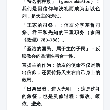
「特选的种族」
（
）：
genos eklekton
我们是因信仰与洗礼而成为新以色
列，是天主的选民。
「王家的司祭」
：信友分享基督司
祭、君王和先知的三重职务（参阅
《教理》
）。
783–786
「圣洁的国民、属于主的子民」
：反
映教会的
圣洁性与合一性
。
宣扬主的作为
：信友的使命不仅是活
出信仰，还要
传扬天主在自己身上的
救恩
。
「出离黑暗，进入光明」
：这是洗礼
的象征，也是灵修过程：悔改、皈
依、进光。