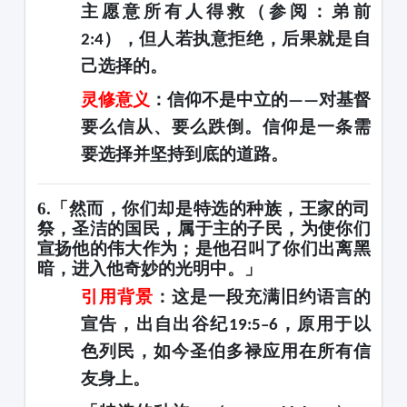
主愿意所有人得救（参阅：弟前
），但人若执意拒绝，后果就是自
2:4
己选择的。
灵修意义
：信仰不是中立的
对基督
——
要么信从、要么跌倒。信仰是一条需
要选择并坚持到底的道路。
6.「然而，你们却是特选的种族，王家的司
祭，圣洁的国民，属于主的子民，为使你们
宣扬他的伟大作为；是他召叫了你们出离黑
暗，进入他奇妙的光明中。」
引用背景
：这是一段充满旧约语言的
宣告，出自出谷纪
，原用于以
19:5–6
色列民，如今圣伯多禄应用在所有信
友身上。