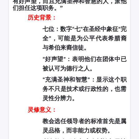
有好声望，而且充满圣神和智慧的人，派他
们担任这项职务。”
历史背景：
七位：数字
七
在圣经中象征
完
“
”
“
全
，可能是为公平代表希腊裔
”
与希伯来裔信徒。
好声望
：表明他们在团体中已
“
”
被认可为德行之人。
充满圣神和智慧
：显示这个职
“
”
务不只是技术或行政性的，也需
灵性分辨力。
灵修意义：
教会选任领导者的标准首先是属
灵品格，而非能力或权势。