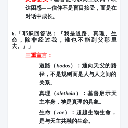
达困惑
信仰不是盲目接受，而是在
——
对话中成长
。
6.「耶稣回答说：『我是道路、真理、生
命，除非经过我，谁也不能到父那里
去。』」
三重宣言
：
道路（
）
：通向天父的路
hodos
径，不是规则而是人与人之间的
关系。
真理（
）
：基督启示天
alētheia
主本身，祂是真理的具象。
生命（
）
：超越生物生命，
zōē
是与天主共融的生命。