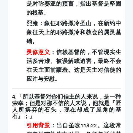
是对弥赛亚的预言，指出基督是坚固
的根基。
熙雍
：象征耶路撒冷圣山，在新约中
象征
天上的耶路撒冷和教会的属灵基
础
。
灵修意义
：信赖基督的，不管现实生
活多苦难、被误解或迫害，
最终不会
在天主面前蒙羞
。这是天主对信徒的
应许与安慰。
4.「所以基督对你们信主的人来说，是一种
荣幸；但是对那不信的人来说，他就是『匠
人所摈弃的石头，现在却成了屋角的基
石』；」
引用背景
：出自圣咏
。这段常
118:22