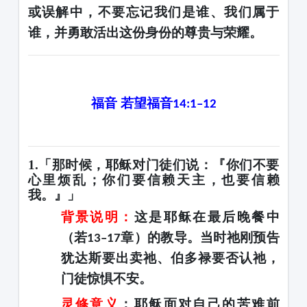
或误解中，不要忘记我们是谁、我们属于
谁，并勇敢活出这份身份的尊贵与荣耀。
福音
若望福音
14:1–12
1.「那时候，耶稣对门徒们说：『你们不要
心里烦乱；你们要信赖天主，也要信赖
我。』」
背景说明
：
这是耶稣在最后晚餐中
（若
章）的教导。当时祂刚预告
13–17
犹达斯要出卖祂、伯多禄要否认祂，
门徒惊惧不安。
灵修意义
：耶稣面对自己的苦难前