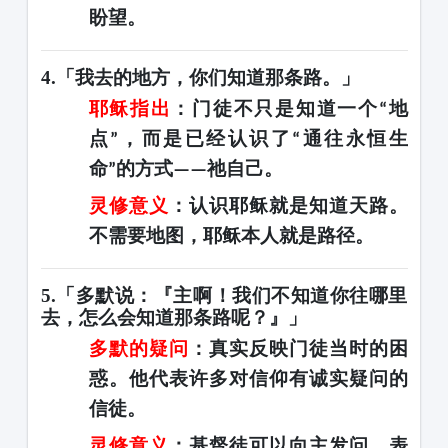
盼望
。
4.「我去的地方，你们知道那条路。」
耶稣指出
：门徒不只是知道一个
地
“
点
，而是
已经认识了
通往永恒生
”
“
命
的方式
祂自己。
”
——
灵修意义
：认识耶稣就是知道天路。
不需要地图，
耶稣本人就是路径。
5.「多默说：『主啊！我们不知道你往哪里
去，怎么会知道那条路呢？』」
多默的疑问
：真实反映门徒当时的困
惑。他代表许多对信仰有诚实疑问的
信徒。
灵修意义
：基督徒可以向主发问，表