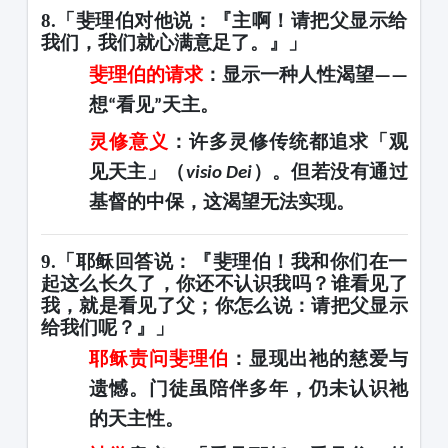
8.「斐理伯对他说：『主啊！请把父显示给
我们，我们就心满意足了。』」
斐理伯的请求
：显示一种人性渴望
——
想
看见
天主。
“
”
灵修意义
：许多灵修传统都追求「观
见天主」（
）。但若没有通过
visio Dei
基督的中保，这渴望无法实现。
9.「耶稣回答说：『斐理伯！我和你们在一
起这么长久了，你还不认识我吗？谁看见了
我，就是看见了父；你怎么说：请把父显示
给我们呢？』」
耶稣责问斐理伯
：显现出祂的慈爱与
遗憾。门徒虽陪伴多年，仍未认识祂
的天主性。