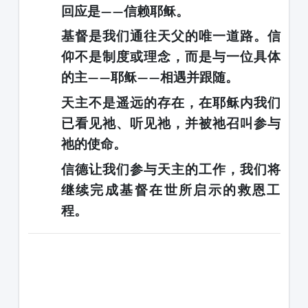
回应是
信赖耶稣
。
——
基督是我们通往天父的唯一道路
。信
仰不是制度或理念，而是
与一位具体
的主
耶稣
相遇并跟随
。
——
——
天主不是遥远的存在，
在耶稣内我们
已看见祂、听见祂
，并被祂召叫参与
祂的使命。
信德让我们参与天主的工作
，我们将
继续完成基督在世所启示的救恩工
程。