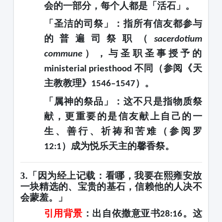
会的一部分，每个人都是「活石」。
「圣洁的司祭」
：指所有信友都参与
的
普遍司祭职
（
sacerdotium
），与圣职圣事授予的
commune
不同（参阅《天
ministerial priesthood
主教教理》
）。
1546–1547
「属神的祭品」
：这不只是指物质祭
献，更重要的是信友
献上自己的一
生、善行、祈祷和苦难
（参阅罗
）成为悦乐天主的馨香祭。
12:1
3.「因为经上记载：看哪，我要在熙雍安放
一块精选的、宝贵的基石，信赖他的人决不
会蒙羞。」
引用背景
：出自依撒意亚书
。这
28:16