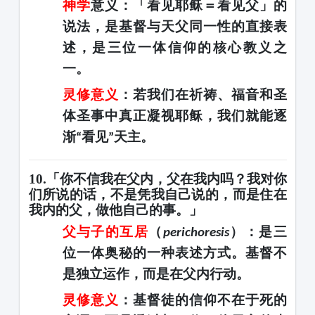
神学
意义
：「看见耶稣＝看见父」的
说法，是基督与天父同一性的直接表
述，是
三位一体信仰的核心教义之
一
。
灵修意义
：若我们在祈祷、福音和圣
体圣事中真正凝视耶稣，我们就能逐
渐
看见
天主。
“
”
10.「你不信我在父内，父在我内吗？我对你
们所说的话，不是凭我自己说的，而是住在
我内的父，做他自己的事。」
父与子的互居
（
）：是三
perichoresis
位一体奥秘的一种表述方式。基督不
是独立运作，而是在父内行动。
灵修意义
：基督徒的信仰不在于死的