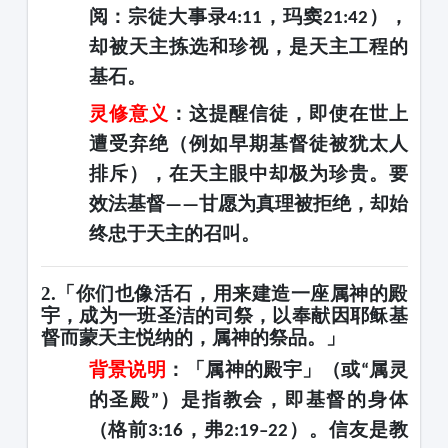
阅：宗徒大事录
，玛窦
），
4:11
21:42
却被天主拣选和珍视，是天主工程的
基石。
灵修意义
：这提醒信徒，即使在世上
遭受弃绝（例如早期基督徒被犹太人
排斥），在天主眼中却极为珍贵。要
效法基督
甘愿为真理被拒绝，却始
——
终忠于天主的召叫
。
2.「你们也像活石，用来建造一座属神的殿
宇，成为一班圣洁的司祭，以奉献因耶稣基
督而蒙天主悦纳的，属神的祭品。」
背景说明
：「属神的殿宇」（或
属灵
“
的圣殿
）是指教会，即基督的身体
”
（格前
，弗
）。信友是教
3:16
2:19–22