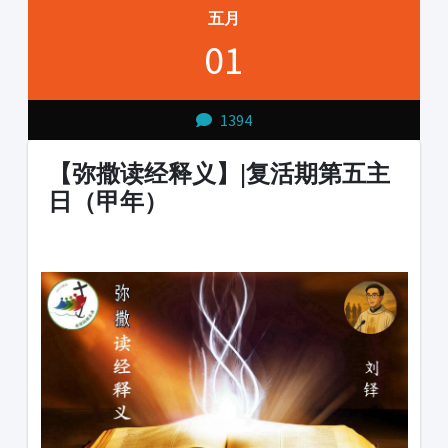
五月
01
1394
【弥撒读经释义】|复活期第五主
日（甲年）
1231231