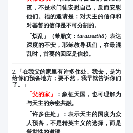
夜，不是求门徒安慰自己，反而
安慰
他们
。祂的邀请是：
对天主的信仰和
对基督的信仰是不可分割的
。
「烦乱」（希腊文：
）表达
tarassesthō
深度的不安，耶稣教导我们，在最混
乱时，首要的回应是信赖。
2.「在我父的家里有许多住处。我去，是为
给你们预备地方；要不然，我早就告诉你们
了。」
「父的家」
：象征
天国
，也可理解为
与天主的亲密共融。
「许多住处」
：表示天主的国度为众
人预备，
不是精英主义的选择，而是
普世性的邀请
。