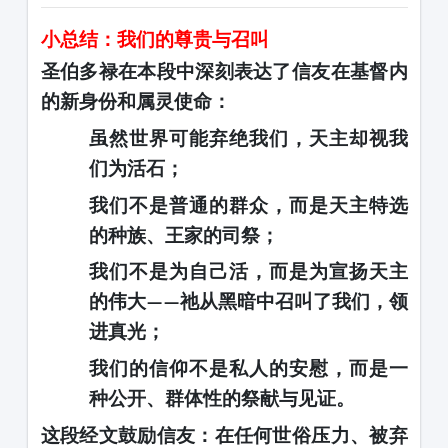
小总结：我们的尊贵与召叫
圣伯多禄在本段中深刻表达了
信友在基督内
的新身份
和
属灵使命
：
虽然世界可能弃绝我们，天主却视我
们为
活石
；
我们不是普通的群众，而是
天主特选
的种族、王家的司祭
；
我们不是为自己活，而是为宣扬天主
的伟大
祂从黑暗中召叫了我们，领
——
进真光；
我们的信仰不是私人的安慰，而是一
种
公开、群体性的祭献与见证
。
这段经文鼓励信友：在任何世俗压力、被弃