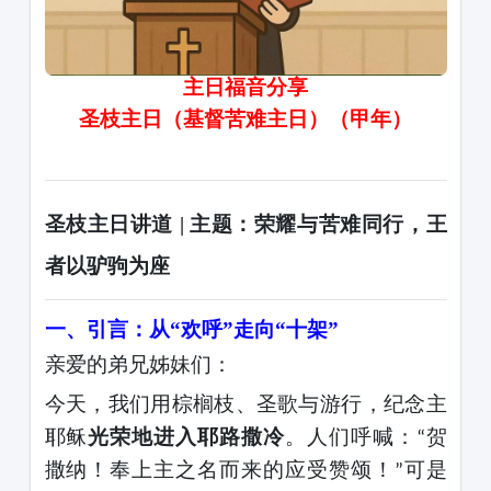
主日福音
分享
（甲年）
圣枝主日（基督苦难主日）
圣枝主日讲道
| 主题：荣耀与苦难同行，王
者以驴驹为座
一、引言：从
“欢呼”走向“十架”
亲爱的弟兄姊妹们：
今天，我们用棕榈枝、圣歌与游行，纪念主
耶稣
光荣地进入耶路撒冷
。人们呼喊：
贺
“
撒纳！奉上主之名而来的应受赞颂！
可是
”