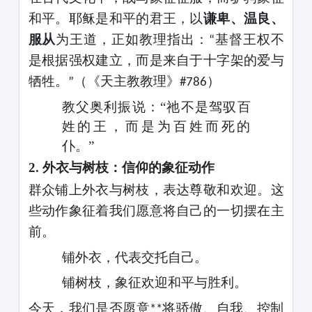
和平。耶稣是和平的君王，以
谦卑、温良、
服从
为王道，正如教理指出：
基督王权不
“
是根据强权建立，而是来自于十字架的爱与
牺牲。
（《天主教教理》
）
”
#786
教父奥利振说：
“祂不是驾驭百
姓的王，而是为百姓而死的
仆。”
2.
外衣与树枝：信仰的象征动作
群众铺上外衣与树枝，表达尊敬和欢迎。这
些动作象征着我们愿意将自己的一切摆在主
前。
铺外衣，代表交托自己。
铺树枝，象征欢迎和平与胜利。
今天，我们是否愿意
将骄傲、自我、控制
**