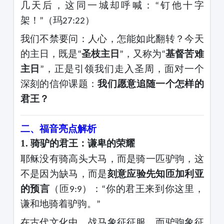
几天后，这同一城却呼喊：
钉他十字
“
架！
（玛
）
”
27:22
我们不禁要问：人心，怎能如此翻转？今天
的主日，既是
圣枝主日
，又称为
基督苦难
“
”
“
主日
，正是引领我们走入圣周，面对一个
”
深刻的信仰课题：
我们愿意追随一个怎样的
君王？
二、福音亮点解析
1.
骑驴的君王：谦卑的荣耀
耶稣没有骑高头大马，而是骑一匹驴驹，这
不是因为缺马，而是
刻意应验先知匝加利亚
的预言
（匝
）：
你的君王来到你这里，
9:9
“
谦和地骑着驴驹。
”
在古代文化中，战马象征征服，而驴驹象征