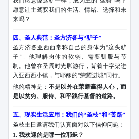
我们愿意像这驴一样，成为主的
坐骑
吗？
“
”
愿意让主驾驭我们的生活、情绪、选择和未
来吗？
四、圣人典范：圣方济各与
“驴子”
圣方济各亚西西常称自己的身体为
这头驴
“
子
。他理解肉体的软弱、需要驯服与节
”
制。他曾在圣周时光脚游行，背着十字架进
入亚西西小镇，与耶稣的
荣耀进城
同行。
“
”
他的精神是：
不是以外在荣耀赢得人心，而
是以贫穷、服侍、和平践行基督的道路。
五、现实生活应用：我们的
“圣枝”和“苦路”
圣枝主日邀请我们认真面对以下信仰问题：
1.
我欢迎的是哪一位耶稣？