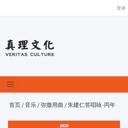
登录
首页
/
音乐
/
弥撒用曲
/
朱建仁答唱咏-丙年
2025