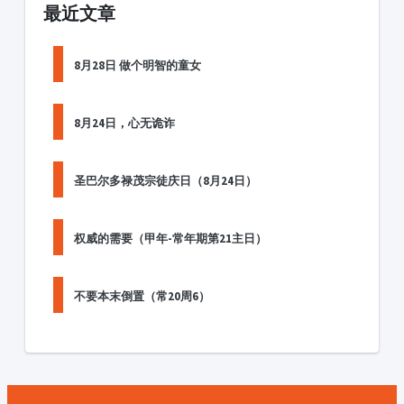
最近文章
8月28日 做个明智的童女
8月24日，心无诡诈
圣巴尔多禄茂宗徒庆日（8月24日）
权威的需要（甲年-常年期第21主日）
不要本末倒置（常20周6）