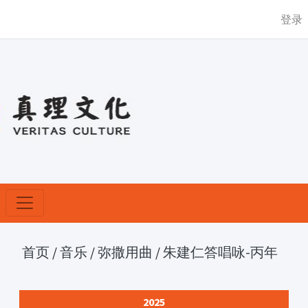
登录
首页
/
音乐
/
弥撒用曲
/
朱建仁答唱咏-丙年
2025