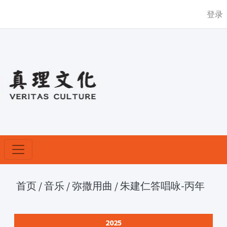
登录
首页
/
音乐
/
弥撒用曲
/
朱建仁答唱咏-丙年
2025