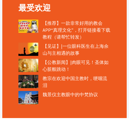
最受欢迎
【推荐】一款非常好用的教会
APP“真理文化”，打开链接看下载
教程（请帮忙转发）
【见证】|一位眼科医生在上海佘
山与主相遇的故事
【公教新闻】|肉眼可见！圣体如
心脏般跳动！
教宗在欢迎中国主教时，哽咽流
泪
魏景仪主教眼中的中梵协议