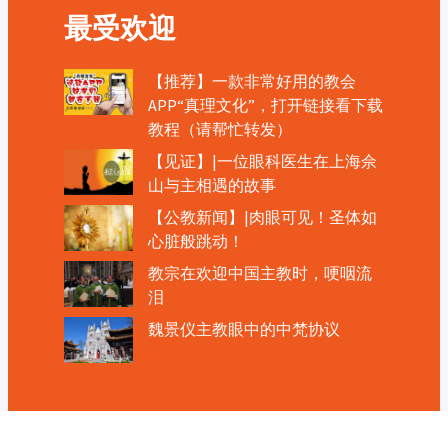
最受欢迎
【推荐】一款非常好用的教会
APP“真理文化”，打开链接看下载
教程（请帮忙转发）
【见证】|一位眼科医生在上海佘
山与主相遇的故事
【公教新闻】|肉眼可见！圣体如
心脏般跳动！
教宗在欢迎中国主教时，哽咽流
泪
魏景仪主教眼中的中梵协议