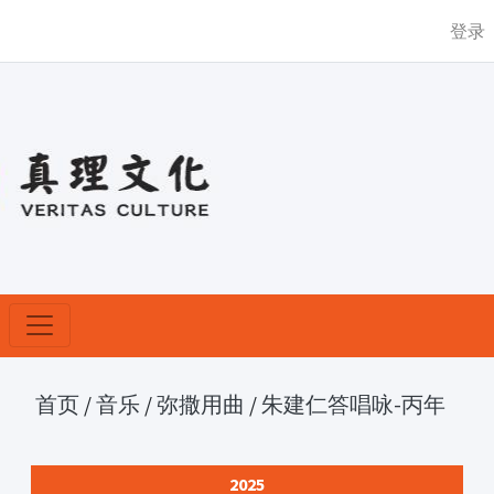
登录
首页
/
音乐
/
弥撒用曲
/
朱建仁答唱咏-丙年
2025