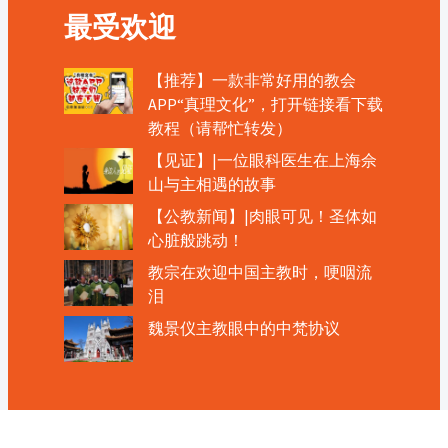
最受欢迎
【推荐】一款非常好用的教会
APP“真理文化”，打开链接看下载
教程（请帮忙转发）
【见证】|一位眼科医生在上海佘
山与主相遇的故事
【公教新闻】|肉眼可见！圣体如
心脏般跳动！
教宗在欢迎中国主教时，哽咽流
泪
魏景仪主教眼中的中梵协议