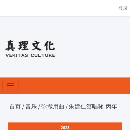
登录
首页
/
音乐
/
弥撒用曲
/
朱建仁答唱咏-丙年
2025