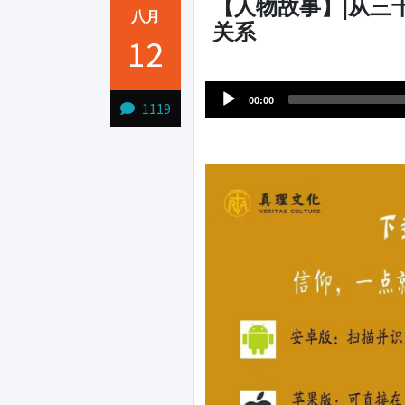
【人物故事】|从三
八月
关系
12
Audio
1231231
Player
00:00
1119