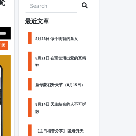
梵
最近文章
Down
8月28日 做个明智的童女
音频
ow
s
8月21日 在现世活出爱的真精
神
ease
rease
圣母蒙召升天节（8月15日）
me.
8月14日 天主结合的人不可拆
散
【主日福音分享】|圣母升天