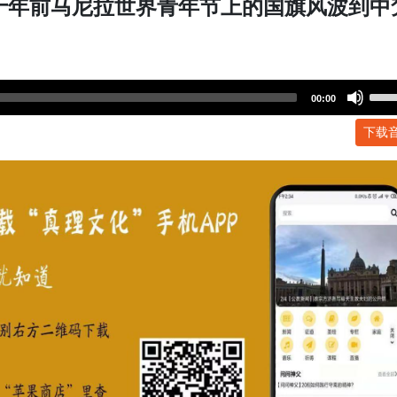
十年前马尼拉世界青年节上的国旗风波到中
Use
00:00
Up/
下载
Arr
key
to
incr
or
dec
volu