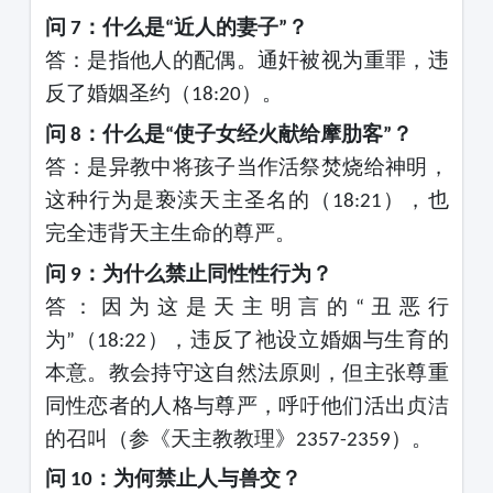
问
：什么是
近人的妻子
？
7
“
”
答：是指他人的配偶。通奸被视为重罪，违
反了婚姻圣约（
）。
18:20
问
：什么是
使子女经火献给摩肋客
？
8
“
”
答：是异教中将孩子当作活祭焚烧给神明，
这种行为是亵渎天主圣名的（
），也
18:21
完全违背天主生命的尊严。
问
：为什么禁止同性性行为？
9
答：因为这是天主明言的
丑恶行
“
为
（
），违反了祂设立婚姻与生育的
”
18:22
本意。教会持守这自然法原则，但主张尊重
同性恋者的人格与尊严，呼吁他们活出贞洁
的召叫（参《天主教教理》
）。
2357-2359
问
：为何禁止人与兽交？
10