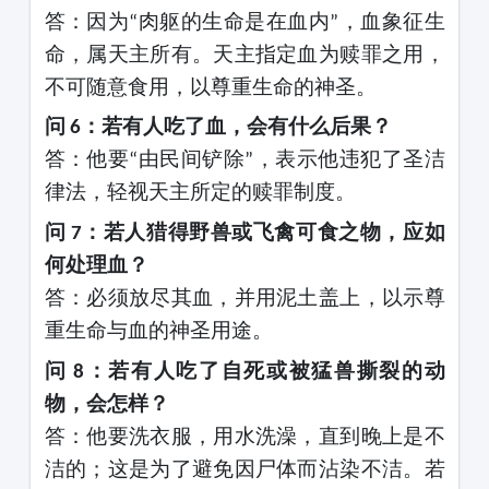
答：因为
肉躯的生命是在血内
，血象征生
“
”
命，属天主所有。天主指定血为赎罪之用，
不可随意食用，以尊重生命的神圣。
问
：若有人吃了血，会有什么后果？
6
答：他要
由民间铲除
，表示他违犯了圣洁
“
”
律法，轻视天主所定的赎罪制度。
问
：若人猎得野兽或飞禽可食之物，应如
7
何处理血？
答：必须放尽其血，并用泥土盖上，以示尊
重生命与血的神圣用途。
问
：若有人吃了自死或被猛兽撕裂的动
8
物，会怎样？
答：他要洗衣服，用水洗澡，直到晚上是不
洁的；这是为了避免因尸体而沾染不洁。若