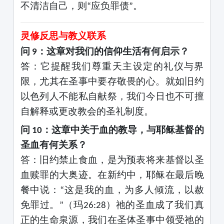
不清洁自己，则
应负罪债
。
“
”
灵修反思与教义联系
问
：这章对我们的信仰生活有何启示？
9
答：它提醒我们尊重天主设定的礼仪与界
限，尤其在圣事中要存敬畏的心。就如旧约
以色列人不能私自献祭，我们今日也不可擅
自解释或更改教会的圣礼制度。
问
：这章中关于血的教导，与耶稣基督的
10
圣血有何关系？
答：旧约禁止食血，是为预表将来基督以圣
血赎罪的大奥迹。在新约中，耶稣在最后晚
餐中说：
这是我的血，为多人倾流，以赦
“
免罪过。
（玛
）祂的圣血成了我们真
”
26:28
正的生命泉源，我们在圣体圣事中领受祂的