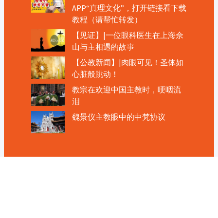
APP“真理文化”，打开链接看下载
教程（请帮忙转发）
【见证】|一位眼科医生在上海佘
山与主相遇的故事
【公教新闻】|肉眼可见！圣体如
心脏般跳动！
教宗在欢迎中国主教时，哽咽流
泪
魏景仪主教眼中的中梵协议