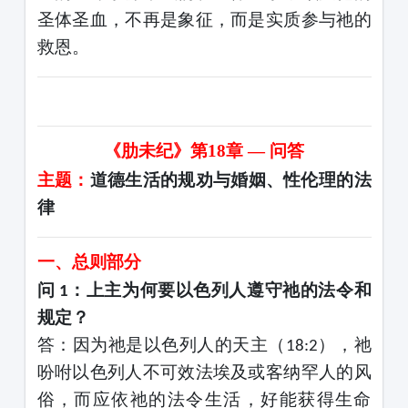
圣体圣血，不再是象征，而是实质参与祂的
救恩。
《肋未纪》第
18
章
— 问答
主题：
道德生活的规劝与婚姻、性伦理的法
律
一、总则部分
问
：上主为何要以色列人遵守祂的法令和
1
规定？
答：因为祂是以色列人的天主（
），祂
18:2
吩咐以色列人不可效法埃及或客纳罕人的风
俗，而应依祂的法令生活，好能获得生命