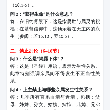
（
）。
18:3-5
问
：
获得生命
是什么意思？
2
“
”
答：在旧约背景下，这是指属世与属灵的祝
福；在基督信仰中，这预示着在天主内的永
生（参阅：若
，罗
）。
15:10
10:5
二、禁止乱伦（
6–18节）
问
：什么是
揭露下体
？
3
“
”
答：这是《圣经》用语，表示发生性关系。
此章特别强调亲属间不得发生不正当性关
系。
问
：上主禁止与哪些亲属发生性关系？
4
答：几乎所有直系血亲与近亲，包括：父
母、姊妹、孙女、姑姨、婶婶、儿媳、兄弟