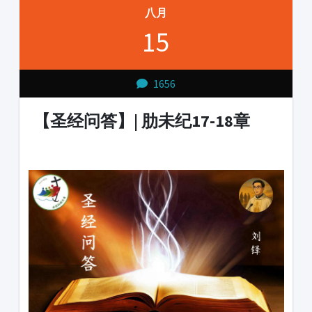
八月
15
1656
【圣经问答】| 肋未纪17-18章
1231231