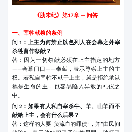
《肋未纪》第
章
问答
17
—
一、宰牲献祭的条例
问
：上主为何禁止以色列人在会幕之外宰
1
杀牲畜作祭献？
答：因为一切祭献必须在上主指定的地方
会幕门口
奉献，表示尊崇上主的主
——
——
权。若私自宰牲不献于上主，就是拒绝承认
祂是生命的主，也容易陷入异教的礼仪之
中。
问
：如果有人私自宰杀牛、羊、山羊而不
2
献给上主，会有什么后果？
答：这样的人要
负流血的罪债
，并
由民间
“
”
“