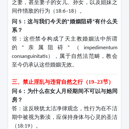
之妻，甚至妻子的女儿、孙女，以及姐妹之
间作情敌的行为（
）。
18:6–18
问
：这与我们今天的
婚姻阻碍
有什么关
5
“
”
系？
答：这些禁令构成了天主教婚姻法中所谓
的
亲属阻碍
（
“
”
impedimentum
），属于自然法范畴，教会
consanguinitatis
至今仍承认这些婚姻无效。
三、禁止淫乱与违背自然之行（
19–23节）
问
：为什么在女人月经期间不可以与她同
6
房？
答：这反映犹太洁净律观念，性行为在不洁
期中被视为亵渎，应保持身体与心灵的圣洁
（
）。
18:19