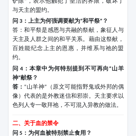
铲除
，表示他触犯了圣洁的界限，破坏了
”
与天主的盟约。
问
：上主为何强调要献为
和平祭
？
3
“
”
答：和平祭是感恩与共融的祭献，象征人与
天主及人群之间的和平关系。藉由这祭献，
百姓能纪念上主的恩惠，并维系与祂的盟
约。
问
：本章中为何特别提到不可再向
山羊
4
“
神
献祭？
”
答：
山羊神
（原文可能指野鬼或外邦的偶
“
”
像）代表的是外教迷信和邪崇。天主要求以
色列人专一敬拜祂，不可混入异教的做法。
二、关于血的禁令
问
：为何血被特别禁止食用？
5