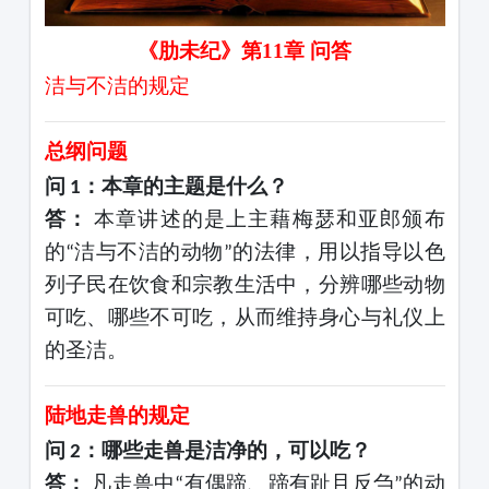
《肋未纪》第
11
章
问答
洁与不洁的规定
总纲问题
问
：本章的主题是什么？
1
答：
本章讲述的是上主藉梅瑟和亚郎颁布
的
洁与不洁的动物
的法律，用以指导以色
“
”
列子民在饮食和宗教生活中，分辨哪些动物
可吃、哪些不可吃，从而维持身心与礼仪上
的圣洁。
陆地走兽的规定
问
：哪些走兽是洁净的，可以吃？
2
答：
凡走兽中
有偶蹄、蹄有趾且反刍
的动
“
”