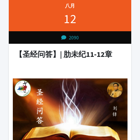
八月
12
2090
【圣经问答】| 肋未纪11-12章
1231231