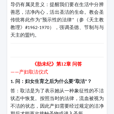
导仍有属灵意义：提醒我们要在生活中分辨
善恶，洁净内心，活出圣洁的生命。教会圣
传统将此作为
预示
性的法律
（参《天主教
“
”
教理》
），强调圣德、节制与与
#1962-1970
天主的盟约。
《肋未纪》第
12
章
问答
产妇取洁仪式
——
问：妇女生育之后为什么要
取洁
？
1.
“
”
答：取洁是为了表示她从一种象征性的不洁
状态中恢复。按照当时的法律，流血被视为
不洁的状态，因此产妇需要经过规定的洁净
期后才能再次接触圣物或进入圣所。