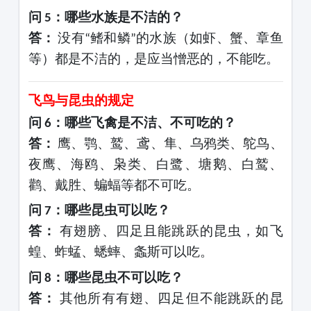
问
：哪些水族是不洁的？
5
答：
没有
鳍和鳞
的水族（如虾、蟹、章鱼
“
”
等）都是不洁的，是应当憎恶的，不能吃。
飞鸟与昆虫的规定
问
：哪些飞禽是不洁、不可吃的？
6
答：
鹰、鹗、鹫、鸢、隼、乌鸦类、鸵鸟、
夜鹰、海鸥、枭类、白鹭、塘鹅、白鹫、
鹳、戴胜、蝙蝠等都不可吃。
问
：哪些昆虫可以吃？
7
答：
有翅膀、四足且能跳跃的昆虫，如飞
蝗、蚱蜢、蟋蟀、螽斯可以吃。
问
：哪些昆虫不可以吃？
8
答：
其他所有有翅、四足但不能跳跃的昆