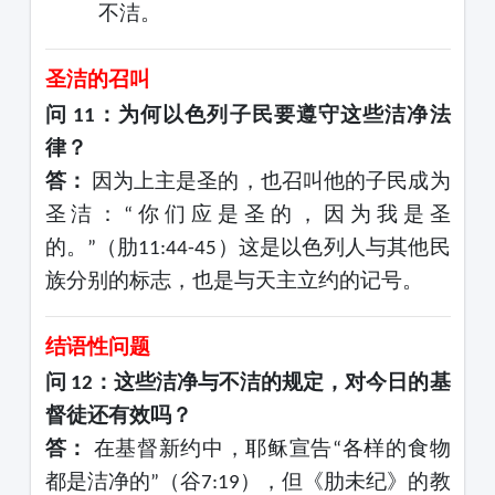
不洁。
圣洁的召叫
问
：为何以色列子民要遵守这些洁净法
11
律？
答：
因为上主是圣的，也召叫他的子民成为
圣洁：
你们应是圣的，因为我是圣
“
的。
（肋
）这是以色列人与其他民
”
11:44-45
族分别的标志，也是与天主立约的记号。
结语性问题
问
：这些洁净与不洁的规定，对今日的基
12
督徒还有效吗？
答：
在基督新约中，耶稣宣告
各样的食物
“
都是洁净的
（谷
），但《肋未纪》的教
”
7:19