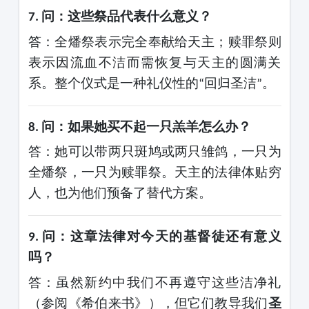
问：这些祭品代表什么意义？
7.
答：全燔祭表示完全奉献给天主；赎罪祭则
表示因流血不洁而需恢复与天主的圆满关
系。整个仪式是一种礼仪性的
回归圣洁
。
“
”
问：如果她买不起一只羔羊怎么办？
8.
答：她可以带两只斑鸠或两只雏鸽，一只为
全燔祭，一只为赎罪祭。天主的法律体贴穷
人，也为他们预备了替代方案。
问：这章法律对今天的基督徒还有意义
9.
吗？
答：虽然新约中我们不再遵守这些洁净礼
（参阅《希伯来书》），但它们教导我们
圣