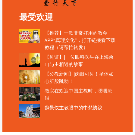
最受欢迎
【推荐】一款非常好用的教会
APP“真理文化”，打开链接看下载
教程（请帮忙转发）
【见证】|一位眼科医生在上海佘
山与主相遇的故事
【公教新闻】|肉眼可见！圣体如
心脏般跳动！
教宗在欢迎中国主教时，哽咽流
泪
魏景仪主教眼中的中梵协议