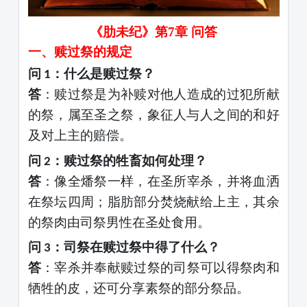
《肋未纪》第
7
章
问答
一、赎过祭的规定
问
：什么是赎过祭？
1
答
：赎过祭是为补赎对他人造成的过犯所献
的祭，属至圣之祭，象征人与人之间的和好
及对上主的赔偿。
问
：赎过祭的牲畜如何处理？
2
答
：像全燔祭一样，在圣所宰杀，并将血洒
在祭坛四周；脂肪部分焚烧献给上主，其余
的祭肉由司祭男性在圣处食用。
问
：司祭在赎过祭中得了什么？
3
答
：宰杀并奉献赎过祭的司祭可以得祭肉和
牺牲的皮，还可分享素祭的部分祭品。