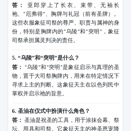
答：
亚郎穿上了长衣、束带、无袖长
袍、
厄弗得
、胸牌与礼冠（前有圣牌）。
“
”
这些衣服象征司祭的尊严、职责与属神的身
份，特别是胸牌内的
乌陵
和
突明
，象征
“
”
“
”
司祭承担属灵判决的责任。
5.
“乌陵”和“突明”是什么？
答：
乌陵
和
突明
是象征启示与真理的圣
“
”
“
”
物，置于大司祭胸牌内，用来在特定情况下
寻求上主的判断。这象征天主在以色列民中
掌权并启示祂的旨意。
6.
圣油在仪式中扮演什么角色？
答：
圣油是祝圣的工具，用于涂抹会幕、祭
坛、用具和司祭。它象征天主的神圣恩宠降