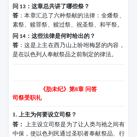
问
：这章总共讲了哪些祭？
13
答
：本章汇总了六种祭献的法律：全燔祭、
素祭、赎罪祭、赎过祭、祝圣祭、和平祭。
问
：这些法律是何时给出的？
14
答
：这是上主在西乃山上吩咐梅瑟的内容，
是在以色列人奉献祭品之前制定的律法。
《肋未纪》第
8
章
问答
司祭受职礼
1.
上主为何要设立司祭？
答：
上主设立司祭是为了让人类与祂之间有
中保，使以色列民通过圣职者奉献祭品、行