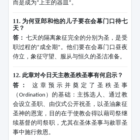
而是成为
上主的器皿
。
“
”
11.
为何亚郎和他的儿子要在会幕门口待七
天？
答：
七天的隔离象征完全的分别为圣，是受
职过程的
成全期
。他们要在会幕门口昼夜
“
”
侍立，象征守望、服从与恒久的圣洁准备。
12.
此章对今日天主教圣秩圣事有何启示？
答：
这章预示并奠定了圣秩圣事
（
）的基础：主拣选人、通过教
Ordination
会设立圣职、由仪式公开祝圣，以圣油象征
圣神的恩宠，目的在于使教会得以藉司祭继
续基督的司祭职，尤其在圣体圣事与赦罪圣
事中施行救恩。