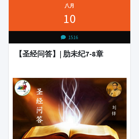
八月
10
1516
【圣经问答】| 肋未纪7-8章
1231231