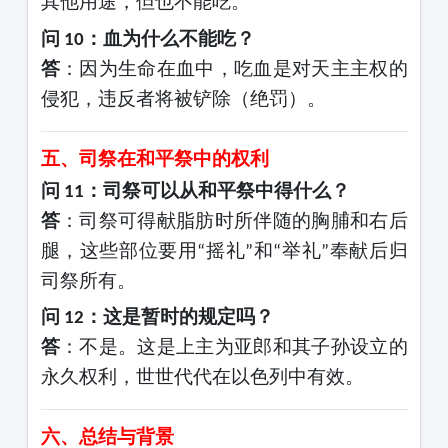
其他用途，但也不能吃。
问
：血为什么不能吃？
10
答
：因为生命在血中，吃血是对天主主权的
侵犯，违反者将被铲除（绝罚）。
五、司祭在和平祭中的权利
问
：司祭可以从和平祭中得什么？
11
答
：司祭可得献脂肪时所伴随的胸脯和右后
腿，这些部位要用
摇礼
和
举礼
奉献后归
“
”
“
”
司祭所有。
问
：这是暂时的规定吗？
12
答
：不是。这是上主为亚郎和其子孙设立的
永久权利，世世代代在以色列中有效。
六、总结与背景