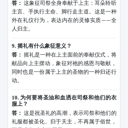
答：
这象征司祭全身奉献于上主：耳朵聆听
主言、手执行主命、脚行走主道。这是一种
外在礼仪行为，表达内在的灵修实质
全
——
人归主。
9.
摇礼有什么象征意义？
答：
摇礼是一种在上主面前的奉献仪式，将
献品向上主摆动，象征对祂的感恩与敬献，
同时也是一份属于上主的圣物的一种归还行
动。
10.
为何要将圣油和血洒在司祭和他们的衣
服上？
答：
这是祝圣礼的高潮，表示司祭和他们的
礼服都被圣化、归于天主，不再属于俗世，