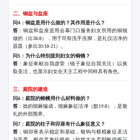
二、铜盆与盆座
问
：铜盆是用什么做的？其作用是什么？
4
答
：铜盆和盆座是用会幕门口服务妇女所用的铜镜
做的（出
），用于司祭洗手洗脚，是礼仪洁净的
38:8
器皿（参出
）。
30:18-21
问
：为什么特别提到妇女的铜镜？
5
答
：象征奉献自我虚荣（镜子象征自我关注）以换
取圣洁，也显示妇女在天主工程中同样具有角色。
三、庭院的建造
问
：庭院的帷幔用什么材料做的？
6
答
：捻的细麻编成，细麻象征洁净（
默
），是敬
19:8
礼的外部围界。
问
：庭院的柱子和卯座有什么象征意义？
7
答
：铜卯座表示稳定和基础，银钩与横棍象征圣洁
与高贵，银也常象征赎价（如犹大出卖耶稣得银三