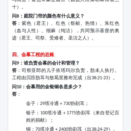
十）。
问
：庭院门帘的颜色有什么意义？
8
答
：紫色（君王）、红色（祭献、热情）、朱红色
（血与人性）、细麻（纯洁），共同预示基督的奥
迹（君王、司祭、受难者、圣洁之人）。
四、会幕工程的总账
问
：谁负责会幕的会计和管理？
9
答
：司祭亚郎的儿子依塔玛尔负责，肋未人执行。
工程由贝匝肋耳与敖曷里雅布完成（出
）。
38:21-23
问
：会幕用的金银铜各是多少？
10
答
：
金子：
塔冷通
协刻耳；
29
+ 730
银子：
塔冷通
协刻耳（来自登记百
100
+ 1775
姓的捐献）；
铜：
塔冷通
协刻耳（出
）。
70
+ 2400
38:24-29