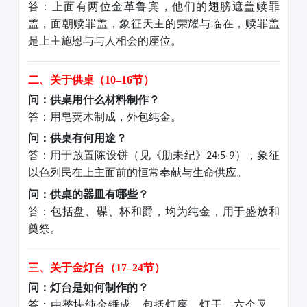
答：上面有两位金革鲁宾，他们的翅膀遮盖赎罪
盖，面朝赎罪盖，象征天主的荣耀与临在，赎罪盖
是上主施恩与与人相会的座位。
二、关于供桌（
10–16节）
问：供桌用什么材料制作？
答：用皂荚木制成，外包纯金。
问：供桌有何用途？
答：用于放置陈设饼（见《肋未纪》
），象征
24:5-9
以色列民在上主面前的恒常奉献与生命供应。
问：供桌的器皿有哪些？
答：包括盘、碟、杯和爵，均为纯金，用于盛放和
奠祭。
三、关于金灯台（
17–24节）
问：灯台是如何制作的？
答：由整块纯金锤成，包括灯座、灯干、六个叉，