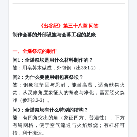
《出谷纪》第三十八章
问答
制作会幕的外部设施与会幕工程的总账
一、全燔祭坛的制作
问
：全燔祭坛是用什么材料制作的？
1
答
：用皂荚木做成，外包铜（出
）。
38:1-2
问
：为什么要使用铜包裹祭坛？
2
答
：铜象征坚固与忍耐，能耐高温，适合献祭火
焚；从灵修角度象征人的悔改与净化，需要经火炼
净（参玛
）。
3:2-3
问
：全燔祭坛有什么特别的结构？
3
答
：有四角突出的角（象征四方、普遍性），下方
有铜网格，便于空气流通与火焰燃烧；有杠杆可
抬，利于搬运。