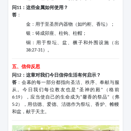
问
：这些金属如何使用？
11
答
：
金：用于至圣所内器物（如约柜、香坛）；
银：铸成卯座、柱钩、柱帽；
铜：用于祭坛、盆、橛子和外围设施（出
）。
38:27-31
五、信仰反思
问
：这章对我们今日信仰生活有何启示？
12
答
：会幕的每一部分都指向圣洁、秩序、奉献与服
从。今日我们每位教友也是
圣神的殿
（格前
“
”
），应当使自己的生命成为
馨香的祭品
（弗
6:19
“
”
），用信德、爱德、洁德作为祭坛、香炉、帷幔
5:2
和盆，献于天主。