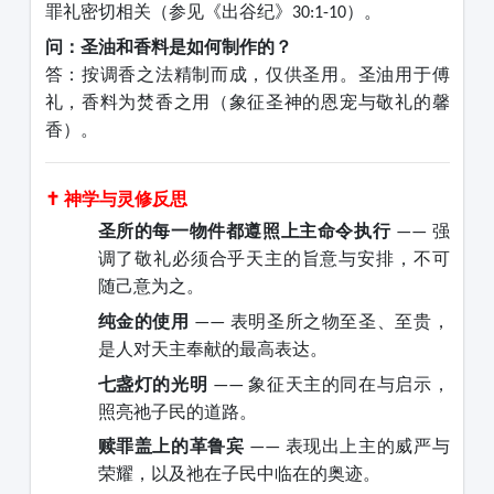
罪礼密切相关（参见《出谷纪》
）。
30:1-10
问：圣油和香料是如何制作的？
答：按调香之法精制而成，仅供圣用。圣油用于傅
礼，香料为焚香之用（象征圣神的恩宠与敬礼的馨
香）。
✝️ 神学与灵修反思
圣所的每一物件都遵照上主命令执行
强
——
调了敬礼必须合乎天主的旨意与安排，不可
随己意为之。
纯金的使用
表明圣所之物至圣、至贵，
——
是人对天主奉献的最高表达。
七盏灯的光明
象征天主的同在与启示，
——
照亮祂子民的道路。
赎罪盖上的革鲁宾
表现出上主的威严与
——
荣耀，以及祂在子民中临在的奥迹。