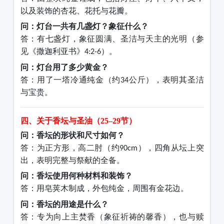
以及装饰的杏花、花托与花瓣。
问：灯台一共有几盏灯？象征什么？
答：有七盏灯，象征圆满、圣洁与天主的光明（参
见《撒迦利亚书》
）。
4:2-6
问：灯台用了多少黄金？
答：用了一塔冷通纯金（约
公斤），表明其圣洁
34
与宝贵。
四、关于香坛与圣油（
25–29节）
问：香坛的形状和尺寸如何？
答：为正方形，高二肘（约
），四角从坛上突
90cm
出，表明完整与祭献的全备。
问：香坛使用何种材料和装饰？
答：用皂荚木制成，外包纯金，周围有金花边。
问：香坛的用途是什么？
答：专为向上主焚香（象征祈祷的馨香），也与赎